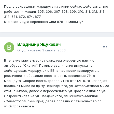
После сокращения маршрута на линии сейчас действительно
работает 14 машин: 305, 306, 307, 308, 309, 310, 311, 312, 313,
314, 671, 672, 674, 877.
Кто знает, куда перенаправили 878-ю машину?
Владимир Яцукович
Опубликовано
3 марта, 2006
В течение марта-месяца ожидаем очередную партию
автобусов "Скания". Помимо увеличения выпуска на
действующих маршрутах с БВ, в частности планируется,
реализовать обещание восстановить продление 71-го
маршрута. Скорее всего, трасса 71-го от ст.м. Юго-Западная
проляжет мимо по пр-ту Вернадского, ул.Островитянова мимо
ст.м.Коньково, далее с пересечением ул.Профсоюзная по ул.
Островитянова на ул. Введенского, ул. Миклухо-Маклая
-Севастопольский пр-т, далее обратно к ст.м.Коньково по
ул.Островитянова.