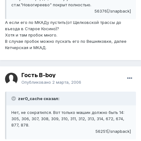
ст.м."Новогиреево" покрыт полностью.
56376[/snapback]
А если его по МКАДу пустить(от Щелковской трассы до
въезда в Старое Косино)?
Хотя и там пробок много.
В случае пробок можно пускать его по Вешняковке, далее
Кетчерская и МКАД.
Гость B-boy
Опубликовано
2 марта, 2006
zer0_cache сказал:
Нет, не сократился. Вот только машин должно быть 14:
305, 306, 307, 308, 309, 310, 311, 312, 313, 314, 672, 674,
877, 878.
56251[/snapback]