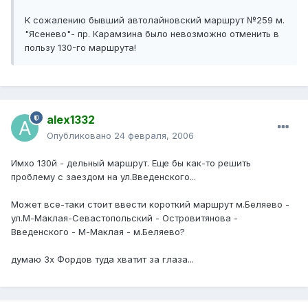
К сожалению бывший автолайновский маршрут №259 м.
"Ясенево"- пр. Карамзина было невозможно отменить в
пользу 130-го маршрута!
alex1332
Опубликовано
24 февраля, 2006
Имхо 130й - дельный маршрут. Еще бы как-то решить
проблему с заездом на ул.Введенского...
Может все-таки стоит ввести короткий маршрут м.Беляево -
ул.М-Маклая-Севастопольский - Островитянова -
Введенского - М-Маклая - м.Беляево?
думаю 3х Фордов туда хватит за глаза...