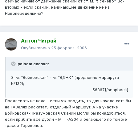
сейчас начинают движение скании от ст. м. "Ясенево". Во-
вторых - если скании, начинающие движение не из
Новопеределкина?
Антон Чиграй
Опубликовано
25 февраля, 2006
palsam сказал:
3. м. "Войковская" - м. "ВДНХ" (продление маршрута
№132);
56367[/snapback]
Продлевать не надо - если уж вводить, то для начала хотя бы
на ГАЗелях раскатать отдельный маршрут. А на участке
Войковская-ПРазумовская Скании могли бы понадобиться,
если прибить все дубли - МГТ-А204 и бегающего по той же
трассе Тариконса.