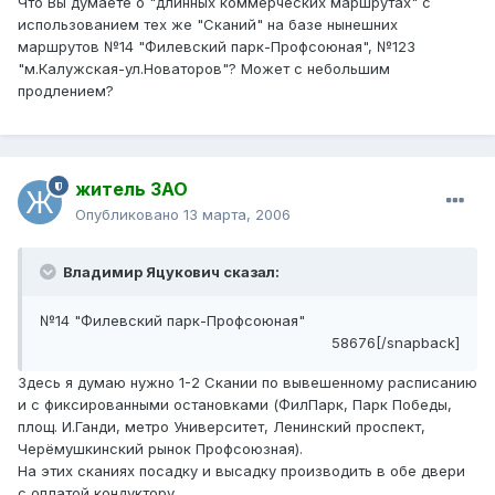
Что Вы думаете о "длинных коммерческих маршрутах" с
использованием тех же "Сканий" на базе нынешних
маршрутов №14 "Филевский парк-Профсоюная", №123
"м.Калужская-ул.Новаторов"? Может с небольшим
продлением?
житель ЗАО
Опубликовано
13 марта, 2006
Владимир Яцукович сказал:
№14 "Филевский парк-Профсоюная"
58676[/snapback]
Здесь я думаю нужно 1-2 Скании по вывешенному расписанию
и с фиксированными остановками (ФилПарк, Парк Победы,
площ. И.Ганди, метро Университет, Ленинский проспект,
Черёмушкинский рынок Профсоюзная).
На этих сканиях посадку и высадку производить в обе двери
с оплатой кондуктору