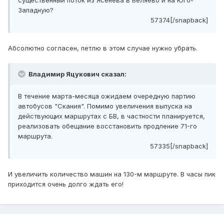
существенный поток из Ясенева в Беляево и на Юго-
Западную?
57374[/snapback]
Абсолютно согласен, петлю в этом случае нужно убрать.
Владимир Яцукович сказал:
В течение марта-месяца ожидаем очередную партию
автобусов "Скания". Помимо увеличения выпуска на
действующих маршрутах с БВ, в частности планируется,
реализовать обещание восстановить продление 71-го
маршрута.
57335[/snapback]
И увеличить количество машин на 130-м маршруте. В часы пик
приходится очень долго ждать его!