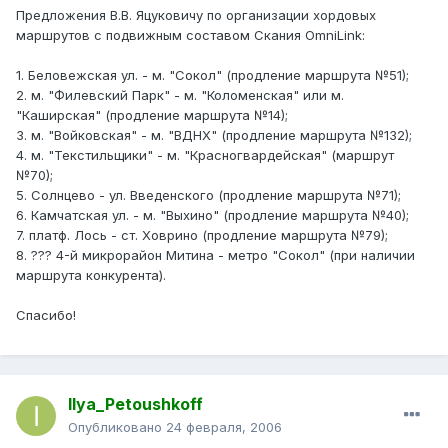
Предложения В.В. Яцуковичу по организации хордовых
маршрутов с подвижным составом Скания OmniLink:
1. Беловежская ул. - м. "Сокол" (продление маршрута №51);
2. м. "Филевский Парк" - м. "Коломенская" или м.
"Каширская" (продление маршрута №14);
3. м. "Войковская" - м. "ВДНХ" (продление маршрута №132);
4. м. "Текстильщики" - м. "Красногвардейская" (маршрут
№70);
5. Солнцево - ул. Введенского (продление маршрута №71);
6. Камчатская ул. - м. "Выхино" (продление маршрута №40);
7. платф. Лось - ст. Ховрино (продление маршрута №79);
8. ??? 4-й микрорайон Митина - метро "Сокол" (при наличии
маршрута конкурента).
Спасибо!
Ilya_Petoushkoff
Опубликовано
24 февраля, 2006