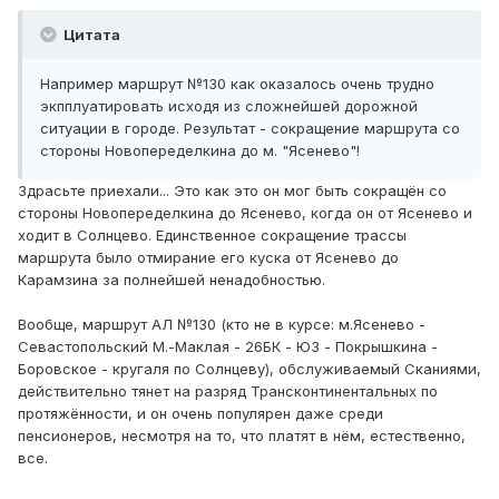
Цитата
Например маршрут №130 как оказалось очень трудно
экпплуатировать исходя из сложнейшей дорожной
ситуации в городе. Результат - сокращение маршрута со
стороны Новопеределкина до м. "Ясенево"!
Здрасьте приехали... Это как это он мог быть сокращён со
стороны Новопеределкина до Ясенево, когда он от Ясенево и
ходит в Солнцево. Единственное сокращение трассы
маршрута было отмирание его куска от Ясенево до
Карамзина за полнейшей ненадобностью.
Вообще, маршрут АЛ №130 (кто не в курсе: м.Ясенево -
Севастопольский М.-Маклая - 26БК - ЮЗ - Покрышкина -
Боровское - кругаля по Солнцеву), обслуживаемый Сканиями,
действительно тянет на разряд Трансконтинентальных по
протяжённости, и он очень популярен даже среди
пенсионеров, несмотря на то, что платят в нём, естественно,
все.