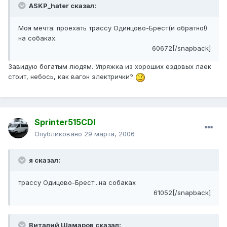
ASKP_hater сказал:
Моя мечта: проехать трассу Одинцово-Брест(и обратно!)
на собаках.
60672[/snapback]
Завидую богатым людям. Упряжка из хороших ездовых лаек
стоит, небось, как вагон электрички?
Sprinter515CDI
Опубликовано
29 марта, 2006
я сказал:
трассу Одицово-Брест...на собаках
61052[/snapback]
Виталий Шамаров сказал: