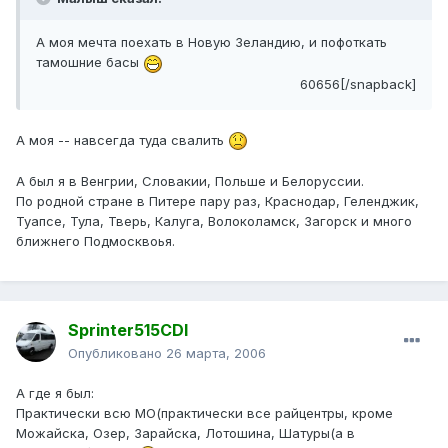
А моя мечта поехать в Новую Зеландию, и пофоткать
тамошние басы
60656[/snapback]
А моя -- навсегда туда свалить
А был я в Венгрии, Словакии, Польше и Белоруссии.
По родной стране в Питере пару раз, Краснодар, Геленджик,
Туапсе, Тула, Тверь, Калуга, Волоколамск, Загорск и много
ближнего Подмосквоья.
Sprinter515CDI
Опубликовано
26 марта, 2006
А где я был:
Практически всю МО(практически все райцентры, кроме
Можайска, Озер, Зарайска, Лотошина, Шатуры(а в