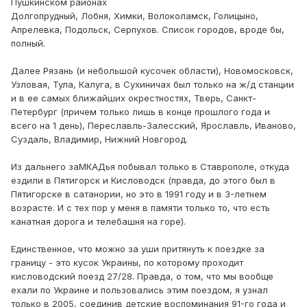
Пушкинском районах
Долгопрудный, Лобня, Химки, Волоколамск, Голицыно,
Апрелевка, Подольск, Серпухов. Список городов, вроде бы,
полный.
Далее Рязань (и небольшой кусочек области), Новомосковск,
Узловая, Тула, Калуга, в Сухиничах был только на ж/д станции
и в ее самых ближайших окрестностях, Тверь, Санкт-
Петербург (причем только лишь в конце прошлого года и
всего на 1 день), Переславль-Залесский, Ярославль, Иваново,
Суздаль, Владимир, Нижний Новгород.
Из дальнего заМКАДья побывал только в Ставрополе, откуда
ездили в Пятигорск и Кисловодск (правда, до этого был в
Пятигорске в сатанории, но это в 1991 году и в 3-летнем
возрасте. И с тех пор у меня в памяти только то, что есть
канатная дорога и телебашня на горе).
Единственное, что можно за уши притянуть к поездке за
границу - это кусок Украины, по которому проходит
кисловодский поезд 27/28. Правда, о том, что мы вообще
ехали по Украине и пользовались этим поездом, я узнал
только в 2005, соединив детские воспоминания 91-го года и