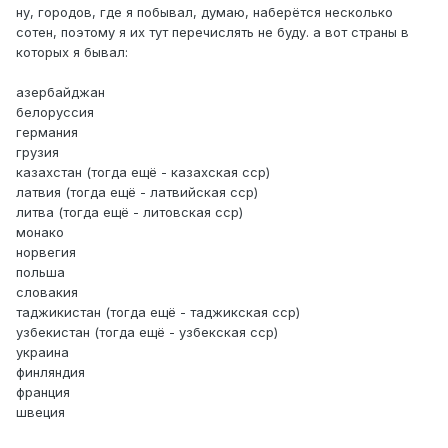
ну, городов, где я побывал, думаю, наберётся несколько
сотен, поэтому я их тут перечислять не буду. а вот страны в
которых я бывал:
азербайджан
белоруссия
германия
грузия
казахстан (тогда ещё - казахская сср)
латвия (тогда ещё - латвийская сср)
литва (тогда ещё - литовская сср)
монако
норвегия
польша
словакия
таджикистан (тогда ещё - таджикская сср)
узбекистан (тогда ещё - узбекская сср)
украина
финляндия
франция
швеция