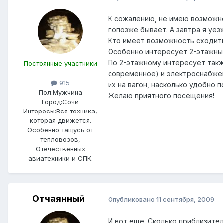
К сожалению, не имею возможно
попозже бывает. А завтра я уез
Кто имеет возможность сходить
Особенно интересует 2-этажный 
По 2-этажному интересует такж
Постоянные участники
современное) и электроснабжени
915
их на вагон, насколько удобно 
Пол:
Мужчина
Желаю приятного посещения!
Город:
Сочи
Интересы:
Вся техника,
которая движется.
Особенно тащусь от
тепловозов,
Отечественных
авиатехники и СПК.
Отчаянный
Опубликовано
11 сентября, 2009
И вот еще. Сколько приблизител