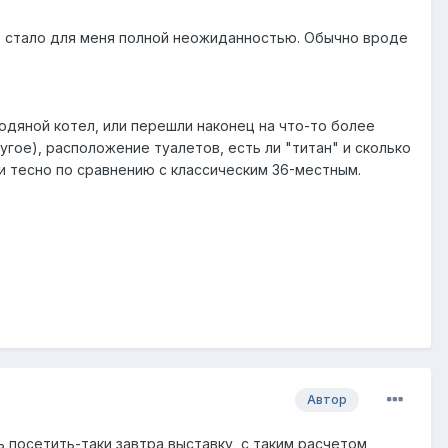
то стало для меня полной неожиданностью. Обычно вроде
одяной котел, или перешли наконец на что-то более
гое), расположение туалетов, есть ли "титан" и сколько
ли тесно по сравнению с классическим 36-местным.
Автор
 посетить-таки завтра выставку, с таким расчетом,