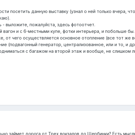
сти посетить данную выставку (узнал о ней только вчера, ч
жаю).
 - выложите, пожалуйста, здесь фотоотчет.
вагон и с 6-местными купе, фотки интерьера, и побольше бы.
е, от чего осуществляется основное отопление (все тот же в
е (подвагонный генератор, централизованное, или и то, и дру
подниматься с багажом на второй этаж и вообще, не слишком 
ьно займет дорога от Трех вокзалов до Щербинки? Есть мысль