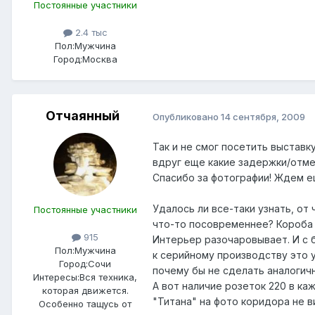
Постоянные участники
2.4 тыс
Пол:
Мужчина
Город:
Москва
Отчаянный
Опубликовано
14 сентября, 2009
Так и не смог посетить выставк
вдруг еще какие задержки/отм
Спасибо за фотографии! Ждем е
Удалось ли все-таки узнать, о
Постоянные участники
что-то посовременнее? Короба о
915
Интерьер разочаровывает. И с б
Пол:
Мужчина
к серийному производству это у
Город:
Сочи
почему бы не сделать аналогичн
Интересы:
Вся техника,
А вот наличие розеток 220 в ка
которая движется.
"Титана" на фото коридора не в
Особенно тащусь от