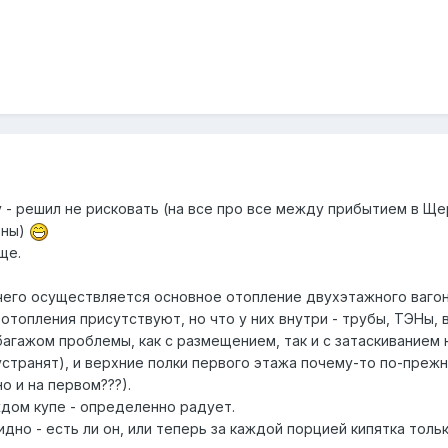
у - решил не рисковать (на все про все между прибытием в Ще
ены)
ще.
т чего осуществляется основное отопление двухэтажного вагон
топления присутствуют, но что у них внутри - трубы, ТЭНы, 
агажом проблемы, как с размещением, так и с затаскиванием 
странят), и верхние полки первого этажа почему-то по-прежн
о и на первом???).
ждом купе - определенно радует.
идно - есть ли он, или теперь за каждой порцией кипятка тол