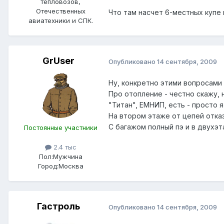
тепловозов,
Отечественных
Что там насчет 6-местных купе
авиатехники и СПК.
GrUser
Опубликовано
14 сентября, 2009
Ну, конкретно этими вопросами 
Про отопление - честно скажу, 
"Титан", ЕМНИП, есть - просто я
На втором этаже от цепей отказ
С багажом полный пэ и в двухэт
Постоянные участники
2.4 тыс
Пол:
Мужчина
Город:
Москва
Гастроль
Опубликовано
14 сентября, 2009