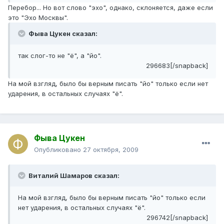
Перебор... Но вот слово "эхо", однако, склоняется, даже если
это "Эхо Москвы".
Фыва Цукен сказал:
так слог-то не "ё", а "йо".
296683[/snapback]
На мой взгляд, было бы верным писать "йо" только если нет
ударения, в остальных случаях "ё".
Фыва Цукен
Опубликовано
27 октября, 2009
Виталий Шамаров сказал:
На мой взгляд, было бы верным писать "йо" только если
нет ударения, в остальных случаях "ё".
296742[/snapback]