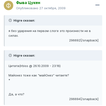
Фыва Цукен
Опубликовано
27 октября, 2009
Higre сказал:
я без ударения на первом слоге это произнести не в
силах.
296692[/snapback]
Higre сказал:
Цитата(Irbiss @ 26.10.2009 - 23:16)
Майонез тоже как "майОнез" читаете?
*
Да, а что?
296694[/snapback]