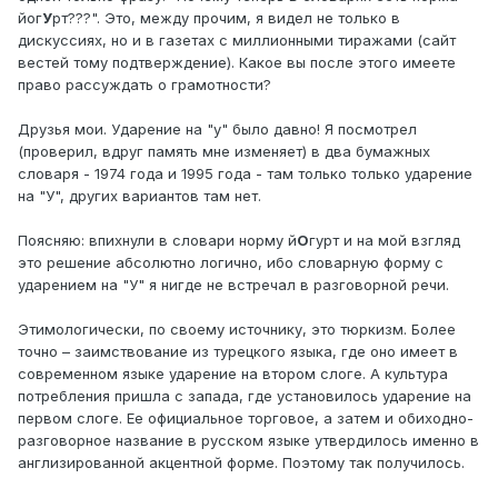
йог
У
рт???". Это, между прочим, я видел не только в
дискуссиях, но и в газетах с миллионными тиражами (сайт
вестей тому подтверждение). Какое вы после этого имеете
право рассуждать о грамотности?
Друзья мои. Ударение на "у" было давно! Я посмотрел
(проверил, вдруг память мне изменяет) в два бумажных
словаря - 1974 года и 1995 года - там только только ударение
на "У", других вариантов там нет.
Поясняю: впихнули в словари норму й
О
гурт и на мой взгляд
это решение абсолютно логично, ибо словарную форму с
ударением на "У" я нигде не встречал в разговорной речи.
Этимологически, по своему источнику, это тюркизм. Более
точно – заимствование из турецкого языка, где оно имеет в
современном языке ударение на втором слоге. А культура
потребления пришла с запада, где установилось ударение на
первом слоге. Ее официальное торговое, а затем и обиходно-
разговорное название в русском языке утвердилось именно в
англизированной акцентной форме. Поэтому так получилось.