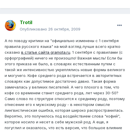
Trotil
Опубликовано
26 октября, 2009
А по поводу критики на "официально изменены с 1 сентября
правила русского языка" на мой взгляд лучше всего кратко
сказано
в статье сайта gramota.ru
. 1 сентября с правилами (с
орфорграфией) ничего не произошло! Важная мысль! Если бы
этого приказа не было, в словарях естественным путем с
такой же интенсивностью укреплялись новые формы великого
и могучего. Кофе среднего рода встречается в авторитетных
словарях как допустимое достаточно давно. Такая форма
замечалась у великих писателей. А чего плохого в том, что
кофе со временем станет среднего рода, лет через 30-50?
Само слово по структуре относится к среднему роду, поэтому
отнесение его к мужскому роду - в некотором смысле
лингвистическая ошибка, которая широко распространилась.
Вероятно, это получилось под воздействием слова "кофий",
которое носило и несет в себе мужской род. А еще, я
погуглил и оказалось, что есть версия, что большое влияние