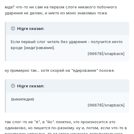
мда? что-то ни сам на первом слоге никакого побочного
ударения не делаю, и никто из моих знакомых тоже.
Higre сказал:
Если первый слог читать без ударения - получится нечто
вроде [ииди'равании].
296678[/snapback]
ну примерно так... хотя скорей на "ядирование" похоже.
Higre сказал:
(википедия)
296678[/snapback]
так слог-то не "ё", а "йо". понятно, что произносится это
одинаково, но пишется по-разному. ну и, потом, если что-то в
википедии написано, то от этого никакого дополнительного