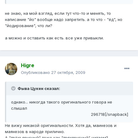
не знаю, на мой взгляд, если тут что-то и менять, то
написание "йо" вообще надо запретить. а то что - "ёд", но
"йодирование", что ли?
а можно и оставить как есть. все уже привыкли.
Higre
Опубликовано
27 октября, 2009
Фыва Цукен сказал:
однако... никогда такого оригинального говора не
слышал
296718[/snapback]
Не вижу никакой оригинальности. Хотя да, маинезов и
маянезов в народе прилично.
А "трёхъярусный" тоже как "тряхярусный" читаем?