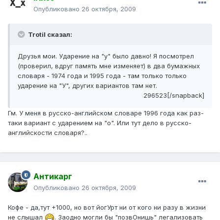
Опубликовано
26 октября, 2009
Trotil сказал:
Друзья мои. Ударение на "у" было давно! Я посмотрел
(проверил, вдруг память мне изменяет) в два бумажных
словаря - 1974 года и 1995 года - там только только
ударение на "У", других вариантов там нет.
296523[/snapback]
Гм. У меня в русско-английском словаре 1996 года как раз-
таки вариант с ударением на "о". Или тут дело в русско-
английскости словаря?..
Антикарг
Опубликовано
26 октября, 2009
Кофе - да,тут +1000, но вот йогУрт ни от кого ни разу в жизни
не слышал
. Заодно могли бы "позвОнишь" легализовать