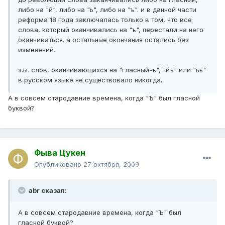
либо на "й", либо на "ь", либо на "ъ". и в данной части
реформа 18 года заключалась только в том, что все
слова, который оканчивались на "ъ", перестали на него
оканчиваться. а остальные окончания остались без
изменений.
з.ы. слов, оканчивающихся на "гласный-ъ", "йъ" или "ьъ"
в русском языке не существовало никогда.
А в совсем стародавние времена, когда "Ъ" был гласной
буквой?
Фыва Цукен
Опубликовано
27 октября, 2009
abr сказал:
А в совсем стародавние времена, когда "Ъ" был
гласной буквой?