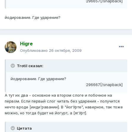
296657[/snapback]
йодирование. Где ударение?
Higre
Опубликовано
26 октября, 2009
Trotil сказал:
йодирование. Где ударение?
296667[/snapback]
А тут их два - основное на втором слоге и побочное на
первом. Если первый слог читать без ударения - получится
нечто вроде [ииди'равании]. В "йогУрте", наверное, так тоже
можно, но тогда будет не йогурт, а [ягУрт].
Цитата