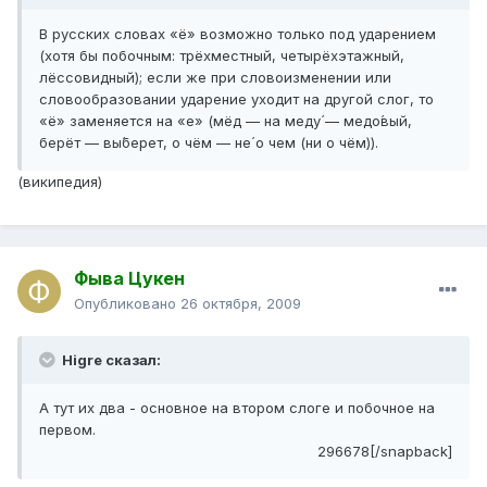
В русских словах «ё» возможно только под ударением
(хотя бы побочным: трёхместный, четырёхэтажный,
лёссовидный); если же при словоизменении или
словообразовании ударение уходит на другой слог, то
«ё» заменяется на «е» (мёд — на меду́ — медо́вый,
берёт — вы́берет, о чём — не́ о чем (ни о чём)).
(википедия)
Фыва Цукен
Опубликовано
26 октября, 2009
Higre сказал:
А тут их два - основное на втором слоге и побочное на
первом.
296678[/snapback]