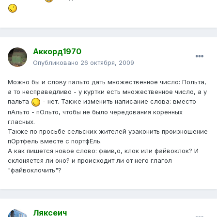
Аккорд1970
Опубликовано
26 октября, 2009
Можно бы и слову пальто дать множественное число: Польта,
а то несправедливо - у куртки есть множественное число, а у
пальта
- нет. Также изменить написание слова: вместо
пАльто - пОльто, чтобы не было чередования коренных
гласных.
Также по просьбе сельских жителей узаконить произношение
пОртфель вместе с портфЕль.
А как пишется новое слово: фаив,о, клок или файвоклок? И
склоняется ли оно? и происходит ли от него глагол
"файвоклочить"?
Ляксеич