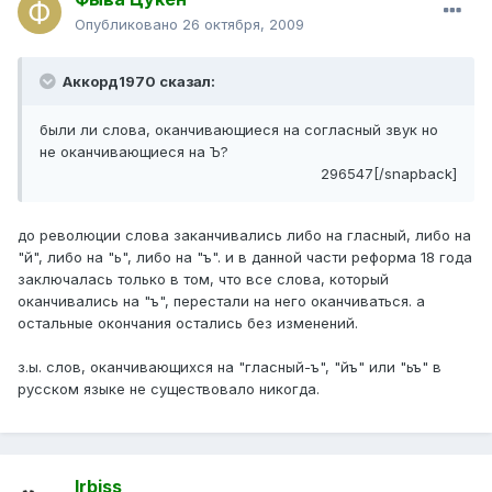
Опубликовано
26 октября, 2009
Аккорд1970 сказал:
были ли слова, оканчивающиеся на согласный звук но
не оканчивающиеся на Ъ?
296547[/snapback]
до революции слова заканчивались либо на гласный, либо на
"й", либо на "ь", либо на "ъ". и в данной части реформа 18 года
заключалась только в том, что все слова, который
оканчивались на "ъ", перестали на него оканчиваться. а
остальные окончания остались без изменений.
з.ы. слов, оканчивающихся на "гласный-ъ", "йъ" или "ьъ" в
русском языке не существовало никогда.
Irbiss