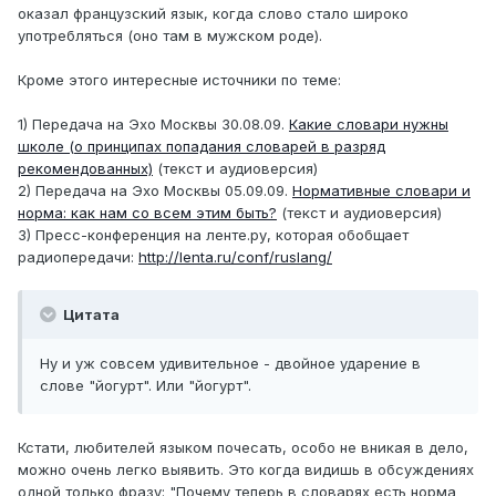
оказал французский язык, когда слово стало широко
употребляться (оно там в мужском роде).
Кроме этого интересные источники по теме:
1) Передача на Эхо Москвы 30.08.09.
Какие словари нужны
школе (о принципах попадания словарей в разряд
рекомендованных)
(текст и аудиоверсия)
2) Передача на Эхо Москвы 05.09.09.
Нормативные словари и
норма: как нам со всем этим быть?
(текст и аудиоверсия)
3) Пресс-конференция на ленте.ру, которая обобщает
радиопередачи:
http://lenta.ru/conf/ruslang/
Цитата
Ну и уж совсем удивительное - двойное ударение в
слове "йогурт". Или "йогурт".
Кстати, любителей языком почесать, особо не вникая в дело,
можно очень легко выявить. Это когда видишь в обсуждениях
одной только фразу: "Почему теперь в словарях есть норма