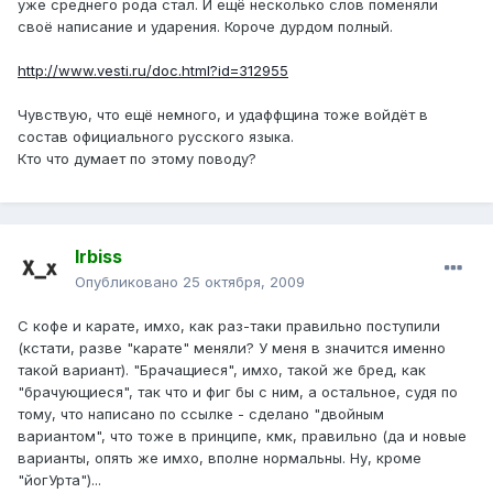
уже среднего рода стал. И ещё несколько слов поменяли
своё написание и ударения. Короче дурдом полный.
http://www.vesti.ru/doc.html?id=312955
Чувствую, что ещё немного, и удаффщина тоже войдёт в
состав официального русского языка.
Кто что думает по этому поводу?
Irbiss
Опубликовано
25 октября, 2009
С кофе и карате, имхо, как раз-таки правильно поступили
(кстати, разве "карате" меняли? У меня в значится именно
такой вариант). "Брачащиеся", имхо, такой же бред, как
"брачующиеся", так что и фиг бы с ним, а остальное, судя по
тому, что написано по ссылке - сделано "двойным
вариантом", что тоже в принципе, кмк, правильно (да и новые
варианты, опять же имхо, вполне нормальны. Ну, кроме
"йогУрта")...