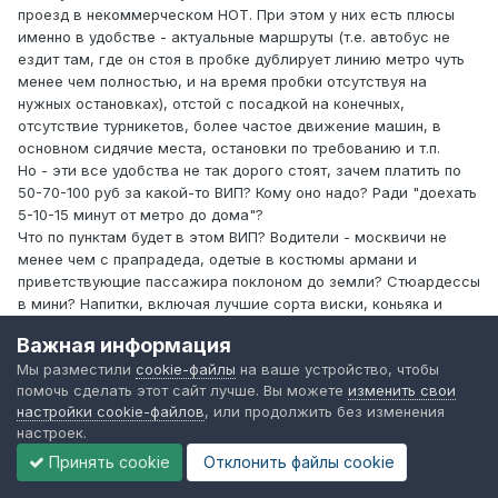
проезд в некоммерческом НОТ. При этом у них есть плюсы
именно в удобстве - актуальные маршруты (т.е. автобус не
ездит там, где он стоя в пробке дублирует линию метро чуть
менее чем полностью, и на время пробки отсутствуя на
нужных остановках), отстой с посадкой на конечных,
отсутствие турникетов, более частое движение машин, в
основном сидячие места, остановки по требованию и т.п.
Но - эти все удобства не так дорого стоят, зачем платить по
50-70-100 руб за какой-то ВИП? Кому оно надо? Ради "доехать
5-10-15 минут от метро до дома"?
Что по пунктам будет в этом ВИП? Водители - москвичи не
менее чем с прапрадеда, одетые в костюмы армани и
приветствующие пассажира поклоном до земли? Стюардессы
в мини? Напитки, включая лучшие сорта виски, коньяка и
шампанского - бесплатно? Лимузины в качестве ПС?
Важная информация
Так что логика, ну кроме как "зажрались, сэр", непонятна.
Мы разместили
cookie-файлы
на ваше устройство, чтобы
помочь сделать этот сайт лучше. Вы можете
изменить свои
Юрий Аралов сказал:
настройки cookie-файлов
, или продолжить без изменения
настроек.
Что касается расслоения и пр. Сразу на ум пришел
Принять cookie
Отклонить файлы сookie
пример 460 и 960-го маршрутов до Коломны и Рязани,