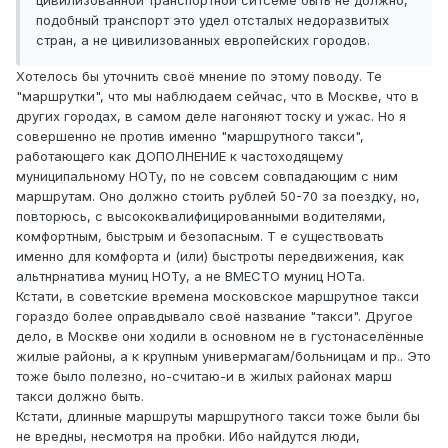
цивилизованной транспортной ситсеме быть не должно,
подобный транспорт это удел отсталых недоразвитых
стран, а не цивилизованных европейских городов.
Хотелось бы уточнить своё мнение по этому поводу. Те
"маршрутки", что мы наблюдаем сейчас, что в Москве, что в
других городах, в самом деле нагоняют тоску и ужас. Но я
совершенно не против именно "маршрутного такси",
работающего как ДОПОЛНЕНИЕ к частоходящему
муниципальному НОТу, по не совсем совпадающим с ним
маршрутам. Оно должно стоить рублей 50-70 за поездку, но,
повторюсь, с высококвалифицированными водителями,
комфортным, быстрым и безопасным. Т е существовать
именно для комфорта и (или) быстроты передвижения, как
альтнрнатива муниц НОТу, а не ВМЕСТО муниц НОТа.
Кстати, в советские времена московское маршрутное такси
гораздо более оправдывало своё название "такси". Другое
дело, в Москве они ходили в основном не в густонаселённые
жилые районы, а к крупным универмагам/больницам и пр.. Это
тоже было полезно, но-считаю-и в жилых районах марш
такси должно быть.
Кстати, длинные маршруты маршрутного такси тоже были бы
не вредны, несмотря на пробки. Ибо найдутся люди,