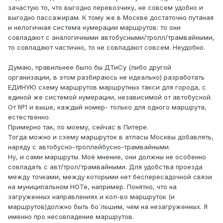
зачастую то, что выгодно перевозчику, не совсем удобно и
выгодно пассажирам. К тому же в Москве достаточно путаная
и нелогичная система нумерации маршрутов: то они
совпадают с аналогичными автобусными/тролл/трамвайными,
то совпадают частично, то не совпадают совсем. Неудобно.
Думаю, правильнее было бы ДТиСу (либо другой
организации, в этом разбираюсь не идеально) разработать
ЕДИНУЮ схему маршрутов маршрутных такси для города, с
единой же системой нумерации, независимой от автобусной.
От №1 и выше, каждый номер- только для одного маршрута,
естественно.
Примерно так, по моему, сейчас в Питере.
Тогда можно и схему маршруток в атласы Москвы добавлять,
наряду с автобусно-троллейбусно-трамвайными.
Ну, и сами маршруты. Моё мнение, они должны не особенно
совпадать с авт/трол/трамвайными. Для удобства проезда
между точками, между которыми нет беспересадочной связи
на муниципальном НОТе, например. Понятно, что на
загруженных направлениях и кол-во маршруток (и
маршрутов)должно быть бо`льшим, чем на незагруженных. Я
именно про несовпадение маршрутов.