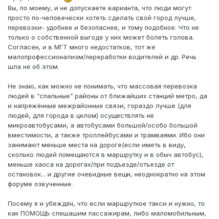
Вы, по моему, и не допускаете варианта, что люди могут
просто по-человечески хотеть сделать свой город лучше,
перевозки- удобнее и безопаснее, и тому подобное. Что не
только о собственной выгоде у них может болеть голова.
Согласен, и в МГТ много недостатков, тот же
малопрофессионализм/переработки водителей и др. Речь
шла не об этом.
Не знаю, как можно не понимать, что массовая перевозка
людей в "спальные" районы от ближайших станций метро, да
и напряжённые межрайонные связи, гораздо лучше (для
людей, для города в целом) осуществлять не
микроавтобусами, а автобусами большой/особо большой
вместимости, а также троллейбусами и трамваями. Ибо они
занимают меньше места на дороге(если иметь в виду,
сколько людей помещаются в маршрутку и в обыч автобус),
меньше хаоса на дорогах/при подъезде/отъезде от
остановок... и другие очевидные вещи, неоднократно на этом
форуме озвученные.
Посему я и убеждён, что если маршрутное такси и нужно, то
как ПОМОЩЬ спешашим пассажирам, либо маломобильным,