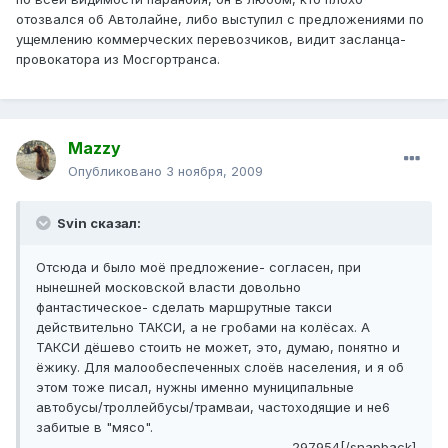
отозвался об Автолайне, либо выступил с предложениями по
ущемлению коммерческих перевозчиков, видит засланца-
провокатора из Мосгортранса.
Mazzy
Опубликовано
3 ноября, 2009
Svin сказал:
Отсюда и было моё предложение- согласен, при
нынешней московской власти довольно
фантастическое- сделать маршрутные такси
действительно ТАКСИ, а не гробами на колёсах. А
ТАКСИ дёшево стоить не может, это, думаю, понятно и
ёжику. Для малообеспеченных слоёв населения, и я об
этом тоже писал, нужны именно муниципальные
автобусы/троллейбусы/трамваи, частоходящие и не6
забитые в "мясо".
297954[/snapback]