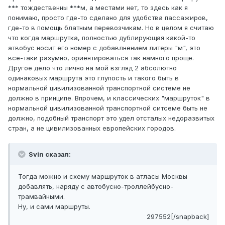
*** тождественны ***м, а местами нет, то здесь как я
понимаю, просто где-то сделано для удобства пассажиров,
где-то в помощь блатным перевозчикам. Но в целом я считаю
что когда маршрутка, полностью дублирующая какой-то
атвобус носит его номер с добавлнением литеры "м", это
всё-таки разумно, ориентироваться так намного проще.
Другое дело что лично на мой взгляд 2 абсолютно
одинаковых маршрута это глупость и такого быть в
нормальной цивилизованной транспортной системе не
должно в принципе. Впрочем, и классических "маршруток" в
нормальной цивилизованной транспортной ситсеме быть не
должно, подобный транспорт это удел отсталых недоразвитых
стран, а не цивилизованных европейских городов.
Svin сказал:
Тогда можно и схему маршруток в атласы Москвы
добавлять, наряду с автобусно-троллейбусно-
трамвайными.
Ну, и сами маршруты.
297552[/snapback]