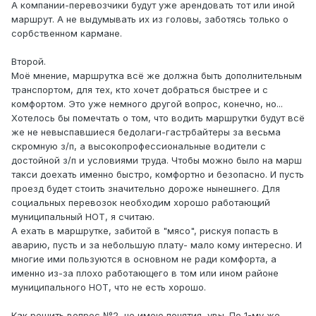
А компании-перевозчики будут уже арендовать тот или иной
маршрут. А не выдумывать их из головы, заботясь только о
сорбственном кармане.
Второй.
Моё мнение, маршрутка всё же должна быть дополнительным
транспортом, для тех, кто хочет добраться быстрее и с
комфортом. Это уже немного другой вопрос, конечно, но...
Хотелось бы помечтать о том, что водить маршрутки будут всё
же не невыспавшиеся бедолаги-гастрбайтеры за весьма
скромную з/п, а высокопрофессиональные водители с
достойной з/п и условиями труда. Чтобы можно было на марш
такси доехать именно быстро, комфортно и безопасно. И пусть
проезд будет стоить значительно дороже нынешнего. Для
социальных перевозок необходим хорошо работающий
муниципальный НОТ, я считаю.
А ехать в маршрутке, забитой в "мясо", рискуя попасть в
аварию, пусть и за небольшую плату- мало кому интересно. И
многие ими пользуются в основном не ради комфорта, а
именно из-за плохо работающего в том или ином районе
муниципального НОТ, что не есть хорошо.
Как решить вопрос №2, не имею понятия, увы. По 1-му же-