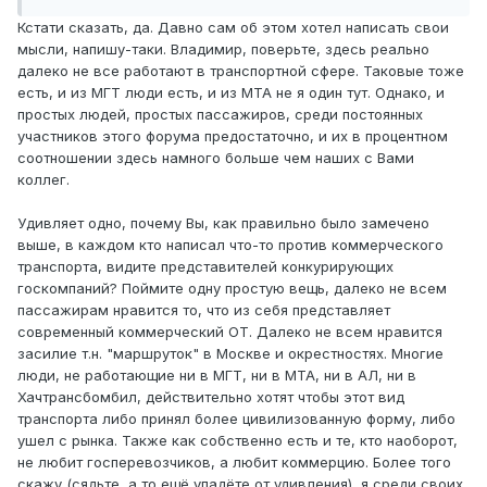
Кстати сказать, да. Давно сам об этом хотел написать свои
мысли, напишу-таки. Владимир, поверьте, здесь реально
далеко не все работают в транспортной сфере. Таковые тоже
есть, и из МГТ люди есть, и из МТА не я один тут. Однако, и
простых людей, простых пассажиров, среди постоянных
участников этого форума предостаточно, и их в процентном
соотношении здесь намного больше чем наших с Вами
коллег.
Удивляет одно, почему Вы, как правильно было замечено
выше, в каждом кто написал что-то против коммерческого
транспорта, видите представителей конкурирующих
госкомпаний? Поймите одну простую вещь, далеко не всем
пассажирам нравится то, что из себя представляет
современный коммерческий ОТ. Далеко не всем нравится
засилие т.н. "маршруток" в Москве и окрестностях. Многие
люди, не работающие ни в МГТ, ни в МТА, ни в АЛ, ни в
Хачтрансбомбил, действительно хотят чтобы этот вид
транспорта либо принял более цивилизованную форму, либо
ушел с рынка. Также как собственно есть и те, кто наоборот,
не любит госперевозчиков, а любит коммерцию. Более того
скажу (сядьте, а то ещё упадёте от удивления), я среди своих