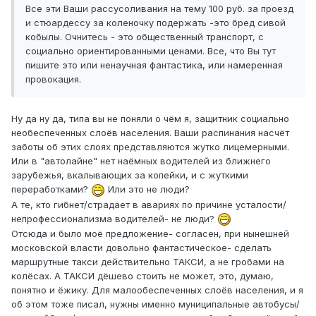
Все эти Ваши рассусоливания на тему 100 руб. за проезд
и стюардессу за коленочку подержать -это бред сивой
кобылы. Очнитесь - это общественный транспорт, с
социально ориентированными ценами. Все, что Вы тут
пишите это или ненаучная фантастика, или намеренная
провокация.
Ну да ну да, типа вы не поняли о чём я, защитник социально
необеспеченных слоёв населения. Ваши распинания насчёт
заботы об этих слоях представляются жутко лицемерными.
Или в "автолайне" нет наёмных водителей из ближнего
зарубежья, вкалывающих за копейки, и с жуткими
переработками?
Или это не люди?
А те, кто гибнет/страдает в авариях по причине усталости/
непрофессионализма водителей- не люди?
Отсюда и было моё предложение- согласен, при нынешней
московской власти довольно фантастическое- сделать
маршрутные такси действительно ТАКСИ, а не гробами на
колёсах. А ТАКСИ дёшево стоить не может, это, думаю,
понятно и ёжику. Для малообеспеченных слоёв населения, и я
об этом тоже писал, нужны именно муниципальные автобусы/