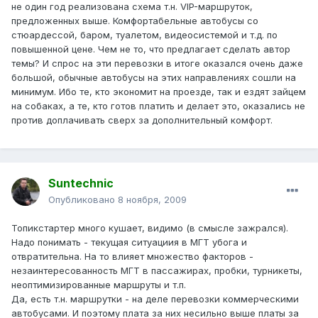
не один год реализована схема т.н. VIP-маршруток,
предложенных выше. Комфортабельные автобусы со
стюардессой, баром, туалетом, видеосистемой и т.д. по
повышенной цене. Чем не то, что предлагает сделать автор
темы? И спрос на эти перевозки в итоге оказался очень даже
большой, обычные автобусы на этих направлениях сошли на
минимум. Ибо те, кто экономит на проезде, так и ездят зайцем
на собаках, а те, кто готов платить и делает это, оказались не
против доплачивать сверх за дополнительный комфорт.
Suntechnic
Опубликовано
8 ноября, 2009
Топикстартер много кушает, видимо (в смысле зажрался).
Надо понимать - текущая ситуациия в МГТ убога и
отвратительна. На то влияет множество факторов -
незаинтересованность МГТ в пассажирах, пробки, турникеты,
неоптимизированные маршруты и т.п.
Да, есть т.н. маршрутки - на деле перевозки коммерческими
автобусами. И поэтому плата за них несильно выше платы за