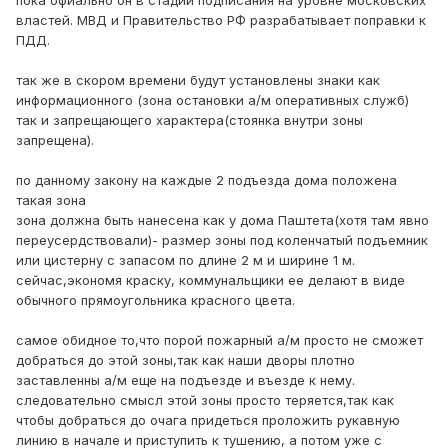
пока офиально он в стадии подписания на уровне московских
властей. МВД и Правительство РФ разрабатывает поправки к
ПДД.
так же в скором времени будут установлены знаки как
информационного (зона остановки а/м оперативных служб)
так и запрещающего характера(стоянка внутри зоны
запрещена).
по данному закону на каждые 2 подъезда дома положена
такая зона
зона должна быть нанесена как у дома Паштета(хотя там явно
переусердствовали)- размер зоны под коленчатый подъемник
или цистерну с запасом по длине 2 м и ширине 1 м.
сейчас,экономя краску, коммунальщики ее делают в виде
обычного прямоугольника красного цвета.
самое обидное то,что порой пожарный а/м просто не сможет
добраться до этой зоны,так как наши дворы плотно
заставленны а/м еще на подъезде и въезде к нему.
следовательно смысл этой зоны просто теряется,так как
чтобы добраться до очага придеться проложить рукавную
линию в начале и приступить к тушению, а потом уже с