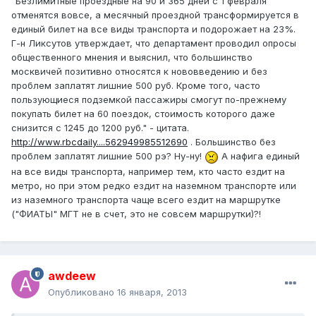
"Безлимитные проездные на 90 и 365 дней с 1 февраля
отменятся вовсе, а месячный проездной трансформируется в
единый билет на все виды транспорта и подорожает на 23%.
Г-н Ликсутов утверждает, что департамент проводил опросы
общественного мнения и выяснил, что большинство
москвичей позитивно относятся к нововведению и без
проблем заплатят лишние 500 руб. Кроме того, часто
пользующиеся подземкой пассажиры смогут по-прежнему
покупать билет на 60 поездок, стоимость которого даже
снизится с 1245 до 1200 руб." - цитата.
http://www.rbcdaily....562949985512690
. Большинство без
проблем заплатят лишние 500 рэ? Ну-ну!
А нафига единый
на все виды транспорта, например тем, кто часто ездит на
метро, но при этом редко ездит на наземном транспорте или
из наземного транспорта чаще всего ездит на маршрутке
("ФИАТЫ" МГТ не в счет, это не совсем маршрутки)?!
awdeew
Опубликовано
16 января, 2013