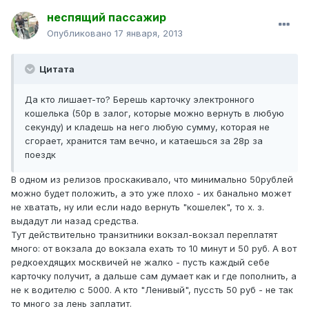
неспящий пассажир
Опубликовано
17 января, 2013
Цитата
Да кто лишает-то? Берешь карточку электронного
кошелька (50р в залог, которые можно вернуть в любую
секунду) и кладешь на него любую сумму, которая не
сгорает, хранится там вечно, и катаешься за 28р за
поездк
В одном из релизов проскакивало, что минимально 50рублей
можно будет положить, а это уже плохо - их банально может
не хватать, ну или если надо вернуть "кошелек", то х. з.
выдадут ли назад средства.
Тут действительно транзитники вокзал-вокзал переплатят
много: от вокзала до вокзала ехать то 10 минут и 50 руб. А вот
редкоехдящих москвичей не жалко - пусть каждый себе
карточку получит, а дальше сам думает как и где пополнить, а
не к водителю с 5000. А кто "Ленивый", пуссть 50 руб - не так
то много за лень заплатит.