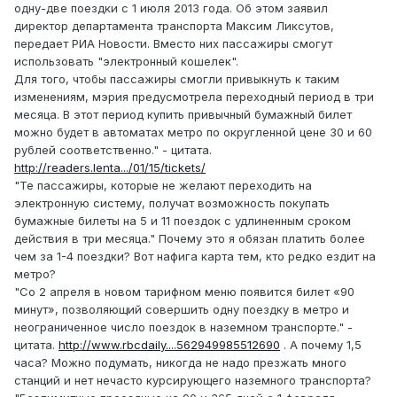
одну-две поездки с 1 июля 2013 года. Об этом заявил
директор департамента транспорта Максим Ликсутов,
передает РИА Новости. Вместо них пассажиры смогут
использовать "электронный кошелек".
Для того, чтобы пассажиры смогли привыкнуть к таким
изменениям, мэрия предусмотрела переходный период в три
месяца. В этот период купить привычный бумажный билет
можно будет в автоматах метро по округленной цене 30 и 60
рублей соответственно." - цитата.
http://readers.lenta.../01/15/tickets/
"Те пассажиры, которые не желают переходить на
электронную систему, получат возможность покупать
бумажные билеты на 5 и 11 поездок с удлиненным сроком
действия в три месяца." Почему это я обязан платить более
чем за 1-4 поездки? Вот нафига карта тем, кто редко ездит на
метро?
"Со 2 апреля в новом тарифном меню появится билет «90
минут», позволяющий совершить одну поездку в метро и
неограниченное число поездок в наземном транспорте." -
цитата.
http://www.rbcdaily....562949985512690
. А почему 1,5
часа? Можно подумать, никогда не надо презжать много
станций и нет нечасто курсирующего наземного транспорта?