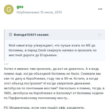
gss
Опубликовано
10 июля, 2013
Володя13401 сказал:
Мой навигатор утверждает, что лучше ехать по М5 до
Коломны, а перед Окой свернуть налево и проехать по
местной дороге до Егорьевки.
---
Хотел я именно там проехать, да вот не довелось. А я ведь
помню ещё, когда объездной Коломны не было. Снимали мы
как-то дачу в Коробчееве, году так в 85-м. Кстати, а когда
этот объезд построили? И когда запретили движение
автобусов по понтонным мостам? Насколько я помню, тогда, в
1985, автобусы на Коробчеево и Белоомут от Коломны ходили
по Парфентьевскому понтонному мосту...
PS: Модераторы, если уже пошёл офф, разделите,