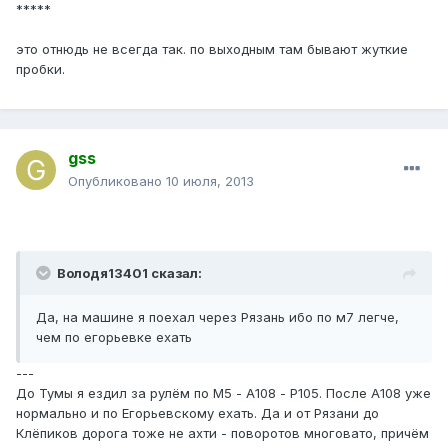
*****
это отнюдь не всегда так. по выходным там бывают жуткие
пробки.
gss
Опубликовано
10 июля, 2013
Володя13401 сказал:
Да, на машине я поехал через Рязань ибо по м7 легче,
чем по егорьевке ехать
---
До Тумы я ездил за рулём по М5 - А108 - Р105. После А108 уже
нормально и по Егорьевскому ехать. Да и от Рязани до
Клёпиков дорога тоже не ахти - поворотов многовато, причём