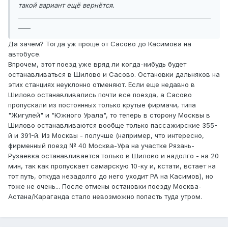
такой вариант ещё вернётся.
_______________________________________________________________
____
Да зачем? Тогда уж проще от Сасово до Касимова на
автобусе.
Впрочем, этот поезд уже вряд ли когда-нибудь будет
останавливаться в Шилово и Сасово. Остановки дальняков на
этих станциях неуклонно отменяют. Если еще недавно в
Шилово останавливались почти все поезда, а Сасово
пропускали из постоянных только крутые фирмачи, типа
"Жигулей" и "Южного Урала", то теперь в сторону Москвы в
Шилово останавливаются вообще только пассажирские 355-
й и 391-й. Из Москвы - получше (например, что интересно,
фирменный поезд № 40 Москва-Уфа на участке Рязань-
Рузаевка останавливается только в Шилово и надолго - на 20
мин, так как пропускает самарскую 10-ку и, кстати, встает на
тот путь, откуда незадолго до него уходит РА на Касимов), но
тоже не очень... После отмены остановки поезду Москва-
Астана/Караганда стало невозможно попасть туда утром.