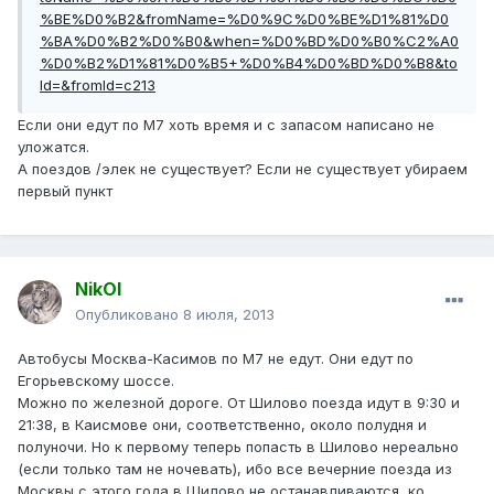
%BE%D0%B2&fromName=%D0%9C%D0%BE%D1%81%D0
%BA%D0%B2%D0%B0&when=%D0%BD%D0%B0%C2%A0
%D0%B2%D1%81%D0%B5+%D0%B4%D0%BD%D0%B8&to
Id=&fromId=c213
Если они едут по М7 хоть время и с запасом написано не
уложатся.
А поездов /элек не существует? Если не существует убираем
первый пункт
NikOl
Опубликовано
8 июля, 2013
Автобусы Москва-Касимов по М7 не едут. Они едут по
Егорьевскому шоссе.
Можно по железной дороге. От Шилово поезда идут в 9:30 и
21:38, в Каисмове они, соответственно, около полудня и
полуночи. Но к первому теперь попасть в Шилово нереально
(если только там не ночевать), ибо все вечерние поезда из
Москвы с этого года в Шилово не останавливаются, ко