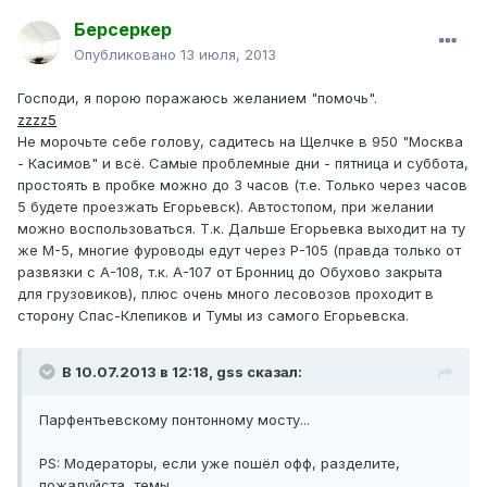
Берсеркер
Опубликовано
13 июля, 2013
Господи, я порою поражаюсь желанием "помочь".
zzzz5
Не морочьте себе голову, садитесь на Щелчке в 950 "Москва
- Касимов" и всё. Самые проблемные дни - пятница и суббота,
простоять в пробке можно до 3 часов (т.е. Только через часов
5 будете проезжать Егорьевск). Автостопом, при желании
можно воспользоваться. Т.к. Дальше Егорьевка выходит на ту
же М-5, многие фуроводы едут через Р-105 (правда только от
развязки с А-108, т.к. А-107 от Бронниц до Обухово закрыта
для грузовиков), плюс очень много лесовозов проходит в
сторону Спас-Клепиков и Тумы из самого Егорьевска.
В 10.07.2013 в 12:18, gss сказал:
Парфентьевскому понтонному мосту...
PS: Модераторы, если уже пошёл офф, разделите,
пожалуйста, темы.