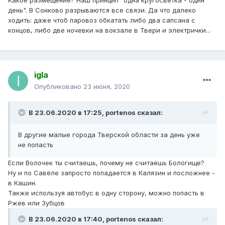
Какое размещение? Наш принцип "одна кругосветка - один
день". В Сонково разрываются все связи. Да что далеко
ходить: даже чтоб паровоз обкатать либо два сапсана с
концов, либо две ночевки на вокзале в Твери и электрички...
igla
Опубликовано
23 июня, 2020
В 23.06.2020 в 17:25,
portenos
сказал:
В другие малые города Тверской области за день уже
не попасть
Если Волочек ты считаешь, почему не считаешь Бологище?
Ну и по Савёле запросто попадается в Калязин и посложнее -
в Кашин.
Также используя автобус в одну сторону, можно попасть в
Ржев или Зубцов
В 23.06.2020 в 17:40,
portenos
сказал: