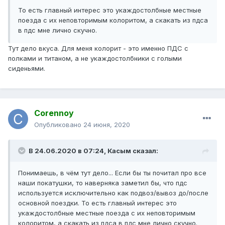
То есть главный интерес это укаждостолбные местные
поезда с их неповторимым колоритом, а скакать из пдса
в пдс мне лично скучно.
Тут дело вкуса. Для меня колорит - это именно ПДС с
полками и титаном, а не укаждостолбники с голыми
сиденьями.
Corennoy
Опубликовано
24 июня, 2020
В 24.06.2020 в 07:24,
Касым
сказал:
Понимаешь, в чём тут дело... Если бы ты почитал про все
наши покатушки, то наверняка заметил бы, что пдс
используется исключительно как подвоз/вывоз до/после
основной поездки. То есть главный интерес это
укаждостолбные местные поезда с их неповторимым
колоритом, а скакать из пдса в пдс мне лично скучно.