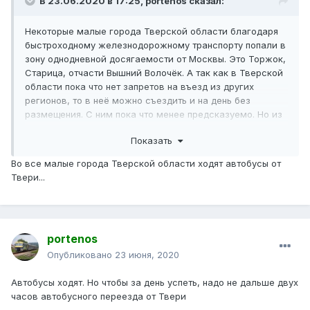
В 23.06.2020 в 17:25,
portenos
сказал:
Некоторые малые города Тверской области благодаря
быстроходному железнодорожному транспорту попали в
зону однодневной досягаемости от Москвы. Это Торжок,
Старица, отчасти Вышний Волочёк. А так как в Тверской
области пока что нет запретов на въезд из других
регионов, то в неё можно съездить и на день без
размещения. С ним пока что менее предсказуемо. Но из
Москвы тогда надо скоростными поездами, обратно
Показать
можно и обычными. И лучше тогда не ездить в
воскресенье, когда возвращаются дачники. В каждом
Во все малые города Тверской области ходят автобусы от
же малом городе трёх часов хватит почти на всё - хотя
Твери...
в Торжке сам был уже, провёл больше.
В Старицу и Торжок из Москвы лучше всего ехать
Ласточкой на 8.43, прибытием в Тверь в 10.20. В Вышний
Волочёк - Сапсаном в 9.40, прибытием в 11.20. Есть и
portenos
более ранний Сапсан.
В другие малые города Тверской области за день уже
Опубликовано
23 июня, 2020
не попасть
Автобусы ходят. Но чтобы за день успеть, надо не дальше двух
часов автобусного переезда от Твери