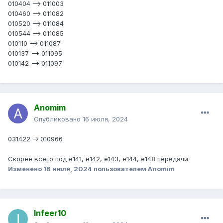
010404 —> 011003
010460 —> 011082
010520 —> 011084
010544 —> 011085
010110 —> 011087
010137 —> 011095
010142 —> 011097
Anomim
Опубликовано
16 июля, 2024
031422 -> 010966
Скорее всего под е141, е142, е143, е144, е148 передачи
Изменено
16 июля, 2024
пользователем Anomim
Infeer10