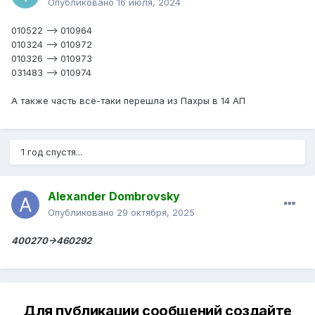
Опубликовано
16 июля, 2024
010522 —> 010964
010324 —> 010972
010326 —> 010973
031483 —> 010974
А также часть всё-таки перешла из Пахры в 14 АП
1 год спустя...
Alexander Dombrovsky
Опубликовано
29 октября, 2025
400270->460292
Для публикации сообщений создайте