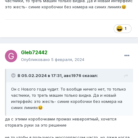
частники, то треть машин только видна. Да и новый интерфейс
это жесть- синие коробочки без номера на синих линиях
😆
1
Gleb72442
Опубликовано
5 февраля, 2024
В 05.02.2024 в 17:31,
авс1976
сказал:
Он с Нового года чудит. То вообще ничего нет, то только
частники, то треть машин только видна. Да и новый
интерфейс это жесть- синие коробочки без номера на
синих линиях
😆
да с этими коробочками промах невероятный, хочется
оторвать руки за это решение
не то чтобы я пользуюсь мосгорпассом часто, но даже когда