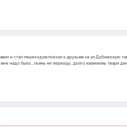
тавил и стал пешеходом.поехал к друзьям на ул.Дубнинскую там
 мне надо было....пьянь не переошу...долго извинялиь твари д