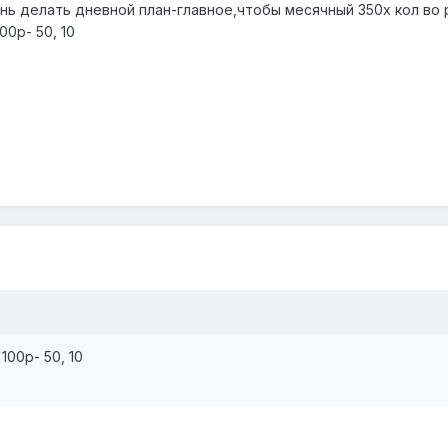
ень делать дневной план-главное,чтобы месячный 350х кол во
0р- 50, 10
00р- 50, 10