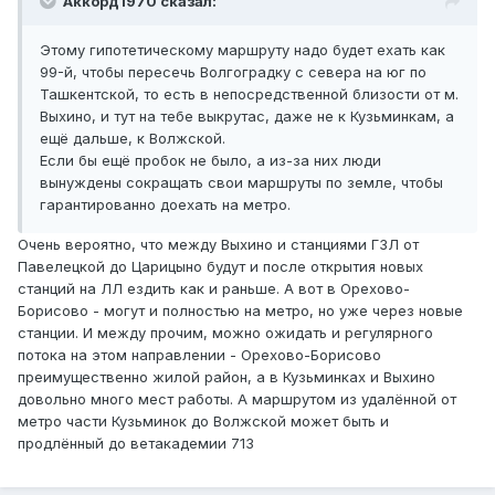
Аккорд1970 сказал:
Этому гипотетическому маршруту надо будет ехать как
99-й, чтобы пересечь Волгоградку с севера на юг по
Ташкентской, то есть в непосредственной близости от м.
Выхино, и тут на тебе выкрутас, даже не к Кузьминкам, а
ещё дальше, к Волжской.
Если бы ещё пробок не было, а из-за них люди
вынуждены сокращать свои маршруты по земле, чтобы
гарантированно доехать на метро.
Очень вероятно, что между Выхино и станциями ГЗЛ от
Павелецкой до Царицыно будут и после открытия новых
станций на ЛЛ ездить как и раньше. А вот в Орехово-
Борисово - могут и полностью на метро, но уже через новые
станции. И между прочим, можно ожидать и регулярного
потока на этом направлении - Орехово-Борисово
преимущественно жилой район, а в Кузьминках и Выхино
довольно много мест работы. А маршрутом из удалённой от
метро части Кузьминок до Волжской может быть и
продлённый до ветакадемии 713