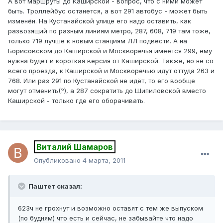
А вот маршруты до Каширской - вопрос, что с ними может
быть. Троллейбус останется, а вот 291 автобус - может быть
изменён. На Кустанайской улице его надо оставить, как
развозящий по разным линиям метро, 287, 608, 719 там тоже,
только 719 лучше к новым станциям ЛЛ подвести. А на
Борисовском до Каширской и Москворечья имеется 299, ему
нужна будет и короткая версия от Каширской. Также, но не со
всего проезда, к Каширской и Москворечью идут оттуда 263 и
768. Или раз 291 по Кустанайской не идёт, то его вообще
могут отменить(?), а 287 сократить до Шипиловской вместо
Каширской - только где его оборачивать.
Виталий Шамаров
Опубликовано
4 марта, 2011
Паштет сказал:
623ч не грохнут и возможно оставят с тем же выпуском
(по будням) что есть и сейчас, не забывайте что надо