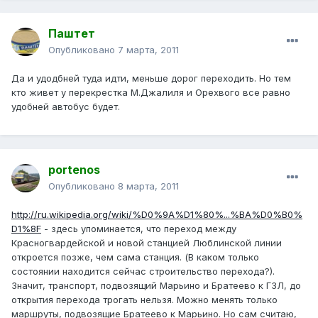
Паштет
Опубликовано
7 марта, 2011
Да и удодбней туда идти, меньше дорог переходить. Но тем
кто живет у перекрестка М.Джалиля и Орехвого все равно
удобней автобус будет.
portenos
Опубликовано
8 марта, 2011
http://ru.wikipedia.org/wiki/%D0%9A%D1%80%...%BA%D0%B0%
D1%8F
- здесь упоминается, что переход между
Красногвардейской и новой станцией Люблинской линии
откроется позже, чем сама станция. (В каком только
состоянии находится сейчас строительство перехода?).
Значит, транспорт, подвозящий Марьино и Братеево к ГЗЛ, до
открытия перехода трогать нельзя. Можно менять только
маршруты, подвозящие Братеево к Марьино. Но сам считаю,