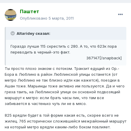
Паштет
Опубликовано
5 марта, 2011
Altaridey сказал:
Гораздо лучше 115 скрестить с 280. А то, что 623к пора
переводить в черный-это факт.
367147[/snapback]
Ты просто плохо знаком с потоком. Транзит едущий из Ор.-
Бора в Люблино в район Люблинской улицы останется (от
метро Люблино не так близко идти как кажется), поездки в
Ашан тоже. Марьинцы тоже активно им пользуются. Да и чего
греха таить, на Люблинской улице он основной подвозящий
маршрут к метро: если брать часы пик, что там все
забивается в частенько чуть ли не в мясо.
825 врядли будет в той форме какая есть, скорее всего не
жилец. 765 исторически сложившейся межрайонный маршрут
на который метро врядли каким-либо боком повлияет.