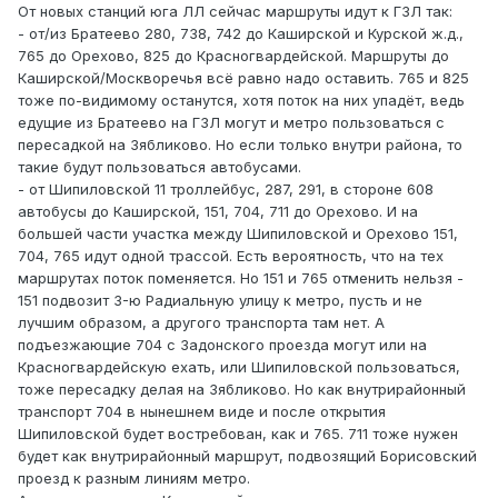
От новых станций юга ЛЛ сейчас маршруты идут к ГЗЛ так:
- от/из Братеево 280, 738, 742 до Каширской и Курской ж.д.,
765 до Орехово, 825 до Красногвардейской. Маршруты до
Каширской/Москворечья всё равно надо оставить. 765 и 825
тоже по-видимому останутся, хотя поток на них упадёт, ведь
едущие из Братеево на ГЗЛ могут и метро пользоваться с
пересадкой на Зябликово. Но если только внутри района, то
такие будут пользоваться автобусами.
- от Шипиловской 11 троллейбус, 287, 291, в стороне 608
автобусы до Каширской, 151, 704, 711 до Орехово. И на
большей части участка между Шипиловской и Орехово 151,
704, 765 идут одной трассой. Есть вероятность, что на тех
маршрутах поток поменяется. Но 151 и 765 отменить нельзя -
151 подвозит 3-ю Радиальную улицу к метро, пусть и не
лучшим образом, а другого транспорта там нет. А
подъезжающие 704 с Задонского проезда могут или на
Красногвардейскую ехать, или Шипиловской пользоваться,
тоже пересадку делая на Зябликово. Но как внутрирайонный
транспорт 704 в нынешнем виде и после открытия
Шипиловской будет востребован, как и 765. 711 тоже нужен
будет как внутрирайонный маршрут, подвозящий Борисовский
проезд к разным линиям метро.