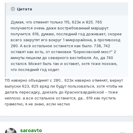
Цитата
Думая, что отменят только 115, 623к и 825. 765
получается очень даже востребованный маршрут
получится. 619, думаю, последний год доживает, скорее
всего закрутят его вокруг 1 микрорайона, в противоход
280. А всё остальное останется как было. 738, 742
оставят как есть, от остановки "Борисовский мост" 2
минуты пешком до северного вестибюля. Ах, да 740
остался. Может быть так и оставят, хотя тоже похоже,
что последний год ходит.
115 наверно объединят с 280... 623к наверно отменят, вернут
выпуски 623, 825 вряд ли будут пользоваться, хотя чтобы не
делать пересадку, доехать до Красногвардейской - тоже
неплохо. а все остальное останется, да... 619 как пустить
грамотно, я не знаю, если честно
saroavto