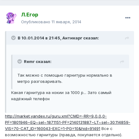
Л.Егор
Опубликовано
11 января, 2014
В 10.01.2014 в 21:45, Антикарг сказал:
Remr сказал:
Так можно с помощью гарнитуры нормально в
метро разговаривать.
Какая гарнитура на нокии за 1000 р... Зато самый
надёжный телефон
http://market.yandex.ru/guru.xml?CMD=-RR=9,0,0,0-
PF=1801946~EQ~sel~1871151-PF=2140131887~LT~sel~30.114859-
VIS=70-CAT_ID=160043-EXC=1-PG=10&hid=91491
Все с
возможностью гарнитуры (правда, покупается отдельно).