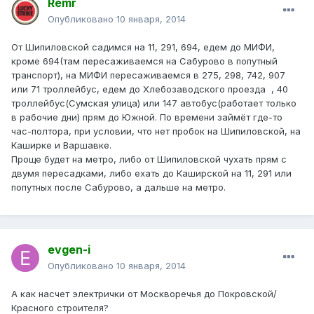
Remr
Опубликовано
10 января, 2014
От Шипиловской садимся на 11, 291, 694, едем до МИФИ,
кроме 694(там пересаживаемся на Сабурово в попутный
транспорт), на МИФИ пересаживаемся в 275, 298, 742, 907
или 71 троллейбус, едем до Хлебозаводского проезда , 40
троллейбус(Сумская улица) или 147 автобус(работает только
в рабочие дни) прям до Южной. По времени займёт где-то
час-полтора, при условии, что нет пробок на Шипиловской, на
Каширке и Варшавке.
Проще будет на метро, либо от Шипиловской чухать прям с
двумя пересадками, либо ехать до Каширской на 11, 291 или
попутных после Сабурово, а дальше на метро.
evgen-i
Опубликовано
10 января, 2014
А как насчет электрички от Москворечья до Покровской/
Красного строителя?