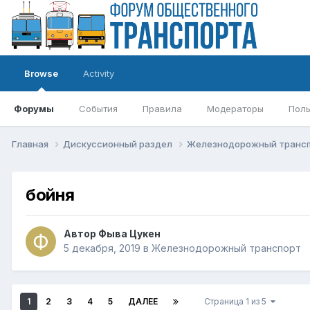
Browse
Activity
Форумы
События
Правила
Модераторы
Поль
Главная
Дискуссионный раздел
Железнодорожный транс
бойня
Автор
Фыва Цукен
5 декабря, 2019
в
Железнодорожный транспорт
1
2
3
4
5
ДАЛЕЕ
Страница 1 из 5