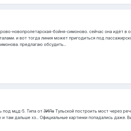
перово-новопролетарская-бойня-симоново. сейчас она идёт в 
талами. и вот тогда линия может пригодиться под пассажирск
имонова. предлагаю обсудить...
ь под мцд-5. Типа от
ЗИЛа
Тульской построить мост через реч
у и там дальше хз... Официальные картинки попадались даже. В