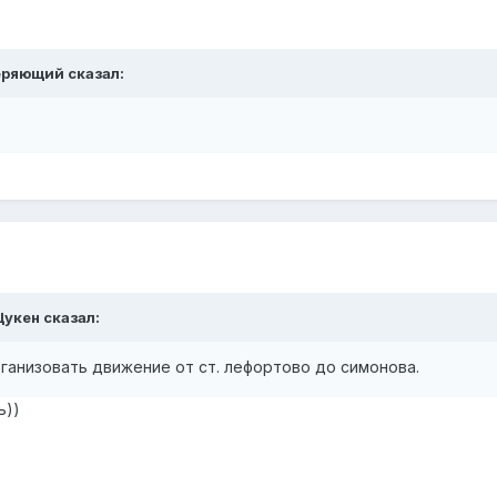
еряющий
сказал:
Цукен
сказал:
ганизовать движение от ст. лефортово до симонова.
ь))