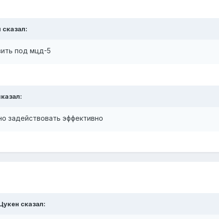
м
сказал:
вить под мцд-5
казал:
но задействовать эффективно
Цукен
сказал: