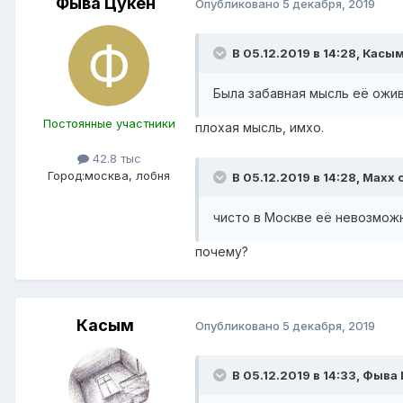
Фыва Цукен
Опубликовано
5 декабря, 2019
В 05.12.2019 в 14:28,
Касы
Была забавная мысль её ожи
Постоянные участники
плохая мысль, имхо.
42.8 тыс
Город:
москва, лобня
В 05.12.2019 в 14:28,
Maxx
с
чисто в Москве её невозмож
почему?
Касым
Опубликовано
5 декабря, 2019
В 05.12.2019 в 14:33,
Фыва 