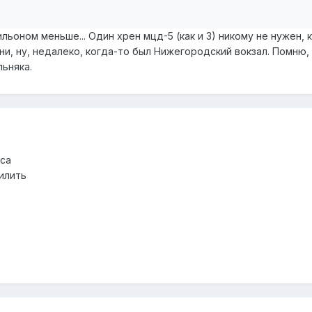
ьоном меньше... Один хрен мцд-5 (как и 3) никому не нужен, к
йни, ну, недалеко, когда-то был Нижегородский вокзал. Помню,
ьняка.
уса
илить