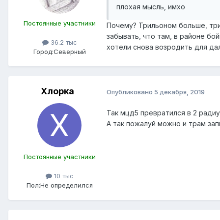
плохая мысль, имхо
Постоянные участники
Почему? Трильоном больше, трил
забывать, что там, в районе бо
36.2 тыс
хотели снова возродить для дал
Город:
Северный
Хлорка
Опубликовано
5 декабря, 2019
Так мцд5 превратился в 2 ради
А так пожалуй можно и трам зап
Постоянные участники
10 тыс
Пол:
Не определился