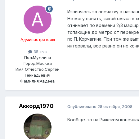
Извиняюсь за опечатку в назван
Не могу понять, какой смысл в
отнимает по времени 2/3 маршру
топающие до метро от перекрес
по П. Корчагина. При том же вы
Администраторы
интервалы, все равно он не кон
35 тыс
Пол:
Мужчина
Город:
Москва
Имя Отчество:
Сергей
Геннадьевич
Фамилия:
Авдеев
Аккорд1970
Опубликовано
28 октября, 2008
Вообще-то на Рижском конечная 