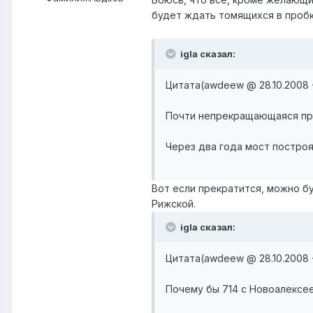
будет ждать томящихся в пробк
igla сказал:
Цитата(awdeew @ 28.10.2008 -
Почти непрекращающаяся про
Через два года мост построя
Вот если прекратится, можно б
Рижской.
igla сказал:
Цитата(awdeew @ 28.10.2008 -
Почему бы 714 с Новоалексеев