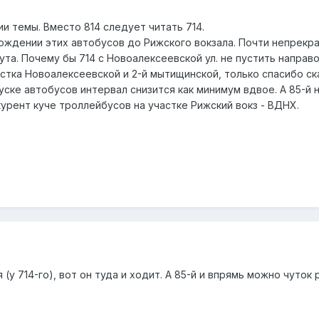
ии темы. Вместо 814 следует читать 714.
 хождении этих автобусов до Рижского вокзала. Почти непрек
та. Почему бы 714 с Новоалексеевской ул. не пустить направо 
тка Новоалексеевской и 2-й мытищинской, только спасибо ск
пуске автобусов интервал снизится как минимум вдвое. А 85-
курент куче троллейбусов на участке Рижский вокз - ВДНХ.
(у 714-го), вот он туда и ходит. А 85-й и впрямь можно чуток