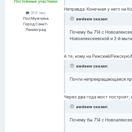
Постоянные участники
Неправда. Конечная у него на Ко
31.5 тыс
Пол:
Мужчина
awdeew сказал:
Город:
Санкт-
Ленинград
Почему бы 714 с Новоалексее
Новоалексеевской и 2-й мыти
А те, кому на Рижский/Рижскую
awdeew сказал:
Почти непрекращающаяся про
Через два года мост построят, 
awdeew сказал:
Почему бы 714 с Новоалексеев