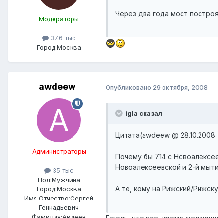
Через два года мост построя
Модераторы
37.6 тыс
Город:
Москва
awdeew
Опубликовано
29 октября, 2008
igla сказал:
Цитата(awdeew @ 28.10.2008 -
Администраторы
Почему бы 714 с Новоалексее
Новоалексеевской и 2-й мыти
35 тыс
Пол:
Мужчина
А те, кому на Рижский/Рижс
Город:
Москва
Имя Отчество:
Сергей
Геннадьевич
Фамилия:
Авдеев
Боюсь, что все, кроме желающих