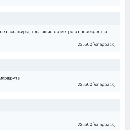
и все пассажиры, топающие до метро от перекрестка
235500[/snapback]
 маршрута.
235500[/snapback]
235500[/snapback]