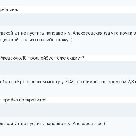
рчагина.
вской ул. не пустить направо к м. Алексеевская (за что почт
щинской, только спасибо скажут)
/Ржевскую/18 троллейбус тоже скажут?
бка на Крестовском мосту у 714-го отнимает по времени 2/3
и пробка прекратится.
ской ул. не пустить направо к м. Алексеевская (