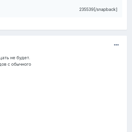
235539[/snapback]
цать не будет.
дов с обычного