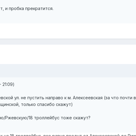
т, и пробка прекратится.
 21:09)
вской ул. не пустить направо к м. Алексеевская (за что почт
щинской, только спасибо скажут)
кую/Ржевскую/18 троллейбус тоже скажут?
 на 18 троллейбус, все равно поедут от Алексеевской до Рижс