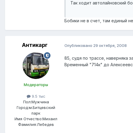
Так ходит автолайновский бо
Бобики не в счет, там единый н
Антикарг
Опубликовано
29 октября, 2008
85, судя по трассе, наверняка 
Временный "714к" до Алексеевс
Модераторы
9.5 тыс
Пол:
Мужчина
Город:
м.Битцевский
парк
Имя Отчество:
Михаил
Фамилия:
Лебедев