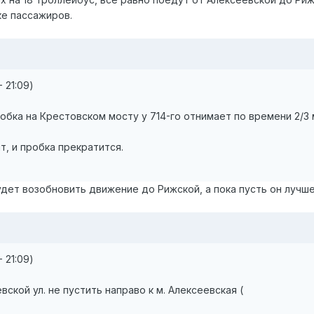
е пассажиров.
 21:09)
бка на Крестовском мосту у 714-го отнимает по времени 2/3
т, и пробка прекратится.
удет возобновить движение до Рижской, а пока пусть он лучш
 21:09)
ской ул. не пустить направо к м. Алексеевская (