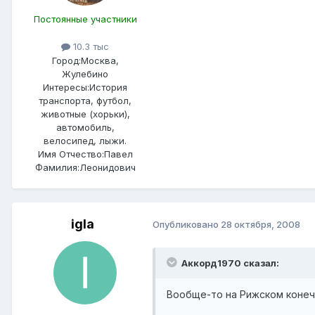
Постоянные участники
10.3 тыс
Город:
Москва,
Жулебино
Интересы:
История
транспорта, футбол,
животные (хорьки),
автомобиль,
велосипед, лыжи.
Имя Отчество:
Павел
Фамилия:
Леонидович
igla
Опубликовано
28 октября, 2008
Аккорд1970 сказал:
Вообще-то на Рижском конечна