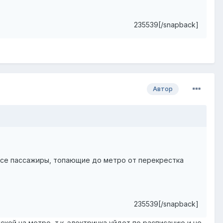
235539[/snapback]
Автор
и все пассажиры, топающие до метро от перекрестка
235539[/snapback]
кой на метро, т.к. электричка уйдет по расписанию и не