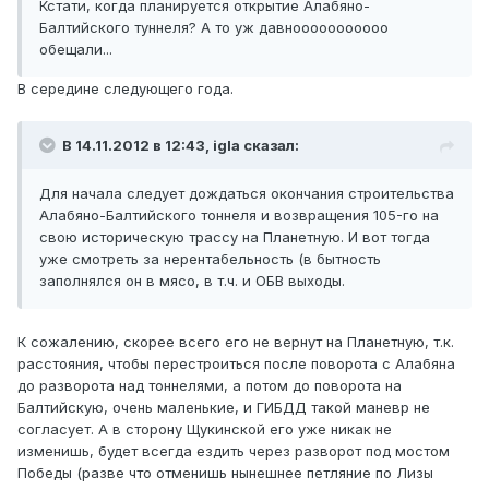
Кстати, когда планируется открытие Алабяно-
Балтийского туннеля? А то уж давнооооооооооо
обещали...
В середине следующего года.
В 14.11.2012 в 12:43, igla сказал:
Для начала следует дождаться окончания строительства
Алабяно-Балтийского тоннеля и возвращения 105-го на
свою историческую трассу на Планетную. И вот тогда
уже смотреть за нерентабельность (в бытность
заполнялся он в мясо, в т.ч. и ОБВ выходы.
К сожалению, скорее всего его не вернут на Планетную, т.к.
расстояния, чтобы перестроиться после поворота с Алабяна
до разворота над тоннелями, а потом до поворота на
Балтийскую, очень маленькие, и ГИБДД такой маневр не
согласует. А в сторону Щукинской его уже никак не
изменишь, будет всегда ездить через разворот под мостом
Победы (разве что отменишь нынешнее петляние по Лизы