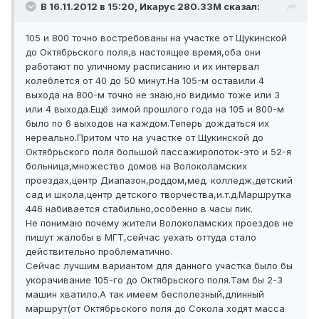
В 16.11.2012 в 15:20, Икарус 280.33М сказал:
105 и 800 точно востребованы на участке от Щукинской
до Октябрьского поля,в настоящее время,оба они
работают по уличному расписанию и их интервал
колеблется от 40 до 50 минут.На 105-м оставили 4
выхода на 800-м точно не знаю,но видимо тоже или 3
или 4 выхода.Ещё зимой прошлого года на 105 и 800-м
было по 6 выходов на каждом.Теперь дождаться их
нереально.Притом что на участке от Щукинской до
Октябрьского поля большой пассажиропоток-это и 52-я
больница,множество домов на Волоколамских
проездах,центр Диапазон,роддом,мед. колледж,детский
сад и школа,центр детского творчества,и.т.д.Маршрутка
446 набивается стабильно,особенно в часы пик.
Не понимаю почему жители Волоколамских проездов не
пишут жалобы в МГТ,сейчас уехать оттуда стало
действительно проблематично.
Сейчас лучшим вариантом для данного участка было бы
укорачивание 105-го до Октябрьского поля.Там бы 2-3
машин хватило.А так имеем бесполезный,длинный
маршрут(от Октябрьского поля до Сокола ходят масса