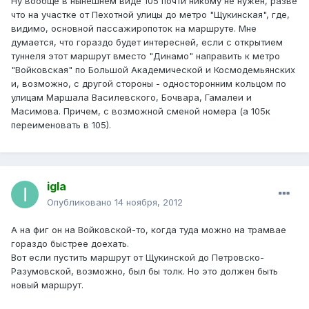
Ну вообще в нынешнем виде 105 почти никому не нужен, разве
что на участке от Пехотной улицы до метро "Щукинская", где,
видимо, основной пассажиропоток на маршруте. Мне
думается, что гораздо будет интересней, если с открытием
туннеля этот маршрут вместо "Динамо" направить к метро
"Войковская" по Большой Академической и Космодемьянских
и, возможно, с другой стороны - односторонним кольцом по
улицам Маршала Василевского, Бочвара, Гамалеи и
Масимова. Причем, с возможной сменой номера (а 105к
переименовать в 105).
igla
Опубликовано
14 ноября, 2012
А на фиг он на Войковской-то, когда туда можно на трамвае
гораздо быстрее доехать.
Вот если пустить маршрут от Щукинской до Петровско-
Разумовской, возможно, был бы толк. Но это должен быть
новый маршрут.