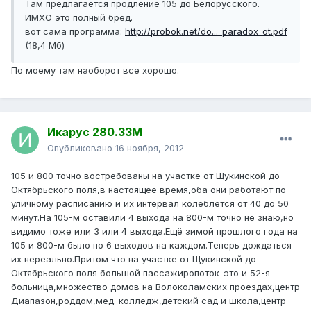
Там предлагается продление 105 до Белорусского.
ИМХО это полный бред.
вот сама программа:
http://probok.net/do..._paradox_ot.pdf
(18,4 Мб)
По моему там наоборот все хорошо.
Икарус 280.33М
Опубликовано
16 ноября, 2012
105 и 800 точно востребованы на участке от Щукинской до
Октябрьского поля,в настоящее время,оба они работают по
уличному расписанию и их интервал колеблется от 40 до 50
минут.На 105-м оставили 4 выхода на 800-м точно не знаю,но
видимо тоже или 3 или 4 выхода.Ещё зимой прошлого года на
105 и 800-м было по 6 выходов на каждом.Теперь дождаться
их нереально.Притом что на участке от Щукинской до
Октябрьского поля большой пассажиропоток-это и 52-я
больница,множество домов на Волоколамских проездах,центр
Диапазон,роддом,мед. колледж,детский сад и школа,центр