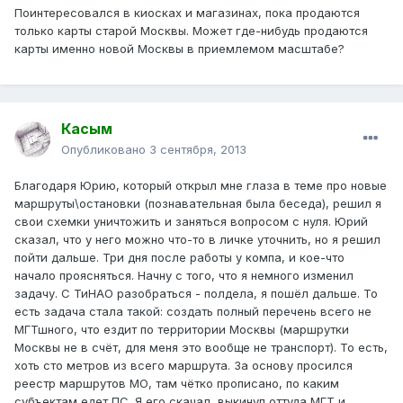
Поинтересовался в киосках и магазинах, пока продаются
только карты старой Москвы. Может где-нибудь продаются
карты именно новой Москвы в приемлемом масштабе?
Касым
Опубликовано
3 сентября, 2013
Благодаря Юрию, который открыл мне глаза в теме про новые
маршруты\остановки (познавательная была беседа), решил я
свои схемки уничтожить и заняться вопросом с нуля. Юрий
сказал, что у него можно что-то в личке уточнить, но я решил
пойти дальше. Три дня после работы у компа, и кое-что
начало проясняться. Начну с того, что я немного изменил
задачу. С ТиНАО разобраться - полдела, я пошёл дальше. То
есть задача стала такой: создать полный перечень всего не
МГТшного, что ездит по территории Москвы (маршрутки
Москвы не в счёт, для меня это вообще не транспорт). То есть,
хоть сто метров из всего маршрута. За основу просился
реестр маршрутов МО, там чётко прописано, по каким
субъектам едет ПС. Я его скачал, выкинул оттуда МГТ и