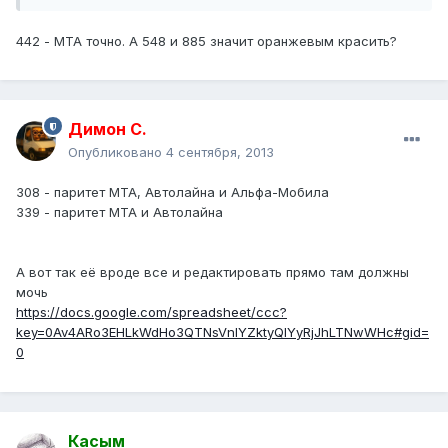
442 - МТА точно. А 548 и 885 значит оранжевым красить?
Димон С.
Опубликовано
4 сентября, 2013
308 - паритет МТА, Автолайна и Альфа-Мобила
339 - паритет МТА и Автолайна
А вот так её вроде все и редактировать прямо там должны
мочь
https://docs.google.com/spreadsheet/ccc?
key=0Av4ARo3EHLkWdHo3QTNsVnlYZktyQlYyRjJhLTNwWHc#gid=
0
Касым