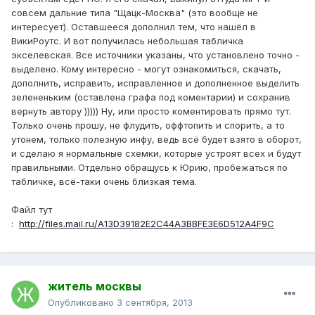
совсем дальние типа "Щацк-Москва" (это вообще не
интересует). Оставшееся дополнил тем, что нашёл в
ВикиРоутс. И вот получилась небольшая табличка
экселевская. Все источники указаны, что установлено точно -
выделено. Кому интересно - могут ознакомиться, скачать,
дополнить, исправить, исправленное и дополненное выделить
зелененьким (оставлена графа под коментарии) и сохранив
вернуть автору ))))) Ну, или просто коментировать прямо тут.
Только очень прошу, не флудить, оффтопить и спорить, а то
утонем, только полезную инфу, ведь всё будет взято в оборот,
и сделаю я нормальные схемки, которые устроят всех и будут
правильными. Отдельно обращусь к Юрию, пробежаться по
табличке, всё-таки очень близкая тема.
Файл тут
:
http://files.mail.ru/A13D39182E2C44A3BBFE3E6D512A4F9C
житель москвы
Опубликовано
3 сентября, 2013