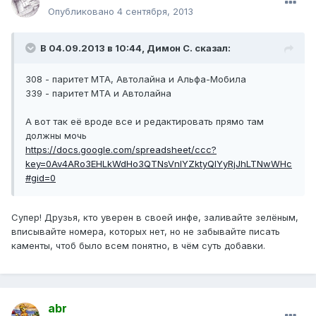
Опубликовано
4 сентября, 2013
В 04.09.2013 в 10:44, Димон С. сказал:
308 - паритет МТА, Автолайна и Альфа-Мобила
339 - паритет МТА и Автолайна
А вот так её вроде все и редактировать прямо там
должны мочь
https://docs.google.com/spreadsheet/ccc?
key=0Av4ARo3EHLkWdHo3QTNsVnlYZktyQlYyRjJhLTNwWHc
#gid=0
Супер! Друзья, кто уверен в своей инфе, заливайте зелёным,
вписывайте номера, которых нет, но не забывайте писать
каменты, чтоб было всем понятно, в чём суть добавки.
abr