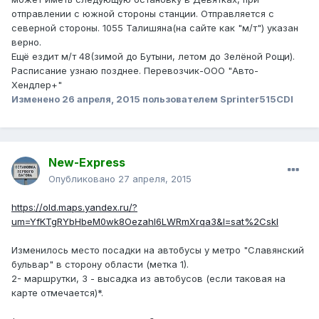
отправлении с южной стороны станции. Отправляется с
северной стороны. 1055 Талишяна(на сайте как "м/т") указан
верно.
Ещё ездит м/т 48(зимой до Бутыни, летом до Зелёной Рощи).
Расписание узнаю позднее. Перевозчик-ООО "Авто-
Хендлер+"
Изменено
26 апреля, 2015
пользователем Sprinter515CDI
New-Express
Опубликовано
27 апреля, 2015
https://old.maps.yandex.ru/?
um=YfKTgRYbHbeM0wk8Oezahl6LWRmXrqa3&l=sat%2Cskl
Изменилось место посадки на автобусы у метро "Славянский
бульвар" в сторону области (метка 1).
2- маршрутки, 3 - высадка из автобусов (если таковая на
карте отмечается)*.