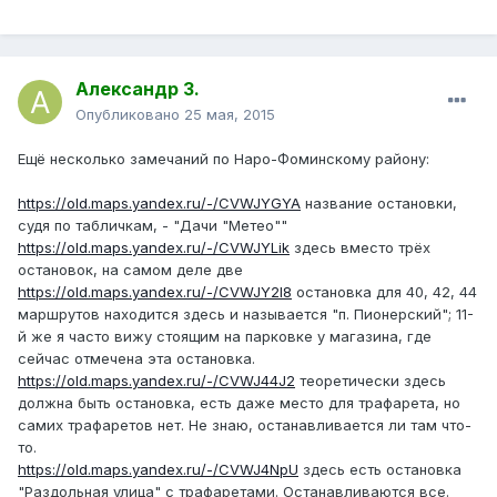
Александр З.
Опубликовано
25 мая, 2015
Ещё несколько замечаний по Наро-Фоминскому району:
https://old.maps.yandex.ru/-/CVWJYGYA
название остановки,
судя по табличкам, - "Дачи "Метео""
https://old.maps.yandex.ru/-/CVWJYLik
здесь вместо трёх
остановок, на самом деле две
https://old.maps.yandex.ru/-/CVWJY2I8
остановка для 40, 42, 44
маршрутов находится здесь и называется "п. Пионерский"; 11-
й же я часто вижу стоящим на парковке у магазина, где
сейчас отмечена эта остановка.
https://old.maps.yandex.ru/-/CVWJ44J2
теоретически здесь
должна быть остановка, есть даже место для трафарета, но
самих трафаретов нет. Не знаю, останавливается ли там что-
то.
https://old.maps.yandex.ru/-/CVWJ4NpU
здесь есть остановка
"Раздольная улица" с трафаретами. Останавливаются все.