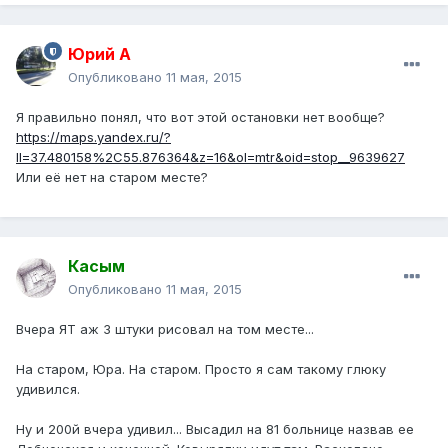
Юрий А
Опубликовано
11 мая, 2015
Я правильно понял, что вот этой остановки нет вообще?
https://maps.yandex.ru/?
ll=37.480158%2C55.876364&z=16&ol=mtr&oid=stop__9639627
Или её нет на старом месте?
Касым
Опубликовано
11 мая, 2015
Вчера ЯТ аж 3 штуки рисовал на том месте...
На старом, Юра. На старом. Просто я сам такому глюку
удивился.
Ну и 200й вчера удивил... Высадил на 81 больнице назвав ее