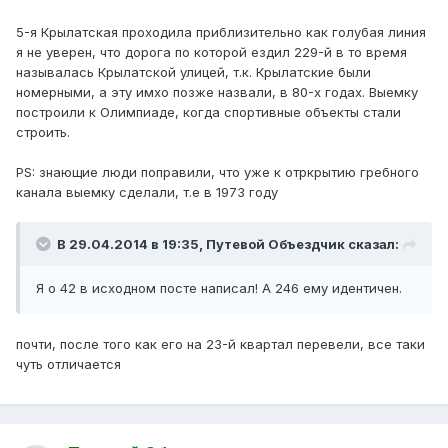
5-я Крылатская проходила приблизительно как голубая линия
я не уверен, что дорога по которой ездил 229-й в то время
называлась Крылатской улицей, т.к. Крылатские были
номерными, а эту имхо позже назвали, в 80-х годах. Выемку
построили к Олимпиаде, когда спортивные объекты стали
строить.
PS: знающие люди поправили, что уже к отркрытию гребного
канала выемку сделали, т.е в 1973 году
В 29.04.2014 в 19:35, Путевой Объездчик сказал:
Я о 42 в исходном посте написал! А 246 ему идентичен.
почти, после того как его на 23-й квартал перевели, все таки
чуть отличается