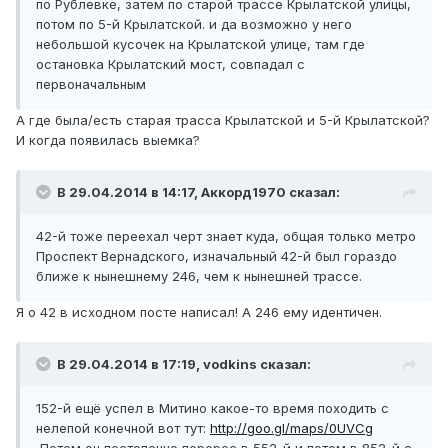
по Рублевке, затем по старой трассе Крылатской улицы,
потом по 5-й Крылатской. и да возможно у него
небольшой кусочек на Крылатской улице, там где
остановка Крылатский мост, совпадал с
первоначальным
А где была/есть старая трасса Крылатской и 5-й Крылатской?
И когда появилась выемка?
В 29.04.2014 в 14:17, Аккорд1970 сказал:
42-й тоже переехал черт знает куда, общая только метро
Проспект Вернадского, изначальный 42-й был гораздо
ближе к нынешнему 246, чем к нынешней трассе.
Я о 42 в исходном посте написал! А 246 ему идентичен.
В 29.04.2014 в 17:19, vodkins сказал:
152-й ещё успел в Митино какое-то время походить с
нелепой конечной вот тут:
http://goo.gl/maps/0UVCg