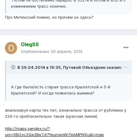
Потом он постепенно перерос в 552-й и потом в 852-й с
изменением трасс конечно.
Про Митинский помню, но причём он здесь?
OlegSS
Опубликовано
29 апреля, 2014
В 29.04.2014 в 19:35, Путевой Объездчик сказал:
А где была/есть старая трасса Крылатской и 5-й
Крылатской? И когда появилась выемка?
анализируя карты тех лет, изначально трасса от рублевки у
229-го приблизительно такая (красная линия)
http://maps.yandex.ru/?
um=5Bj2vc2Qe2Be7Jt7feunwpWiTpbMPNXu&l=map