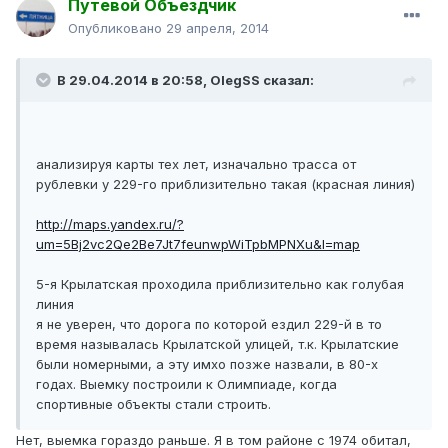
Путевой Объездчик
Опубликовано
29 апреля, 2014
В 29.04.2014 в 20:58, OlegSS сказал:
анализируя карты тех лет, изначально трасса от
рублевки у 229-го приблизительно такая (красная линия)
http://maps.yandex.ru/?
um=5Bj2vc2Qe2Be7Jt7feunwpWiTpbMPNXu&l=map
5-я Крылатская проходила приблизительно как голубая
линия
я не уверен, что дорога по которой ездил 229-й в то
время называлась Крылатской улицей, т.к. Крылатские
были номерными, а эту имхо позже назвали, в 80-х
годах. Выемку построили к Олимпиаде, когда
спортивные объекты стали строить.
Нет, выемка гораздо раньше. Я в том районе с 1974 обитал,