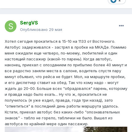
SergVS
Опубликовано
29 мая
Хотел сегодня прокатиться в 15-10 на 1133 от Восточного.
Автобус задерживался - застрял в пробке на МКАДе. Помимо
меня ожидали еще четверо, по-моему, любителей и один
настоящий пассажир (какой-то парень). Когда автобус,
наконец, приехал с опозданием по прибытию более 40 минут и
все радостно заняли места в салоне, водитель спустя пару
минут объявил, что рейса не будет. Мол, на маршруте пробки,
и его диспетчер ставит на обед. Так что кому надо - могут
ждать до 20-00. Больше всех "обрадовался" парень, которому
и правда надо было ехать... Ну что ж, прокатиться не
получилось (я уже ездил, правда, года три назад), зато
"отметиться" в последний день работы маршрута удалось.
Кстати, приехал автобус без каких-либо "опознавательных
знаков" - табло не горело, таблички не было. Вышел из
автобуса по крайней мере один пассажир.