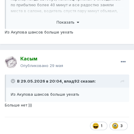
по прибытию более 40 минут и все радостно заняли
места в салоне, водитель спустя пару минут объявил,
что рейса не будет. Мол, на маршруте пробки, и его
Показать
диспетчер ставит на обед. Так что кому надо - могут
ждать до 20-00. Больше всех "обрадовался" парень,
Из Акулова шансов больше уехать
которому и правда надо было ехать... Ну что ж,
прокатиться не получилось (я уже ездил, правда, года
три назад), зато "отметиться" в последний день работы
маршрута удалось.
Касым
Кстати, приехал автобус без каких-либо
"опознавательных знаков" - табло не горело, таблички
Опубликовано
29 мая
не было. Вышел из автобуса по крайней мере один
пассажир.
В 29.05.2026 в 20:04,
влад92
сказал:
Из Акулова шансов больше уехать
Больше нет )))
1
3