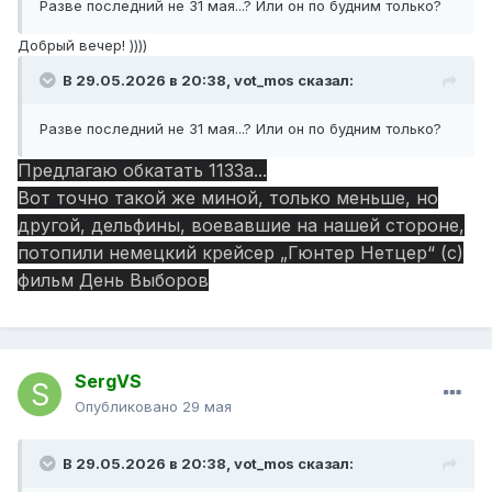
Разве последний не 31 мая...? Или он по будним только?
Добрый вечер! ))))
В 29.05.2026 в 20:38,
vot_mos
сказал:
Разве последний не 31 мая...? Или он по будним только?
Предлагаю обкатать 1133а...
Вот точно такой же миной, только меньше, но
другой, дельфины, воевавшие на нашей стороне,
потопили немецкий крейсер „Гюнтер Нетцер“ (с)
фильм День Выборов
SergVS
Опубликовано
29 мая
В 29.05.2026 в 20:38,
vot_mos
сказал: