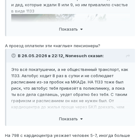
и дед, которые ждали 8 или 9, но им привалило счастье
в виде 1133
Показать
А проезд оплатили эти «наглые» пенсионеры?
В 26.05.2026 в 22:12,
Nonesuch
сказал:
Это всё покатушечки, а не общественный транспорт, как
1133. Автобус ходит 8 раз в сутки и не соблюдает
расписание из-за пробок на МКАДе. НА 1133 тоже был
риск, что автобус тебя привезёт в поликлинику, а пока
ты все дела сделаешь, уедет обратно без тебя. С таким
графиком и расписанием он нах не нужен был. От
кардиоцентра до жилья проще через БКЛ доехать, чем
прямым очень редким автобусом. 798 вместо
Показать
кардиоцентра продлить по Рублёвскому шоссе с
перенумерацией — появится поток с 626. Уверен, он
больше потока 798 на целевом участке.
На 798 с кардиоцентра уезжает человек 5-7, иногда больше