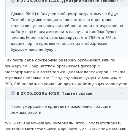
В 27.05.2026 в 14:40,
Дмитрий Касаткин
сказал:
Думаю ВКНЦ и Бакулевский центр рады этому не будут
Там обе администрации и так постоянно в дептранс
телеги пишут на пропуски рейсов, а если сотрудников на
работу ещё и кругами возить начнут, то вообще будет
печаль. Короче оба этих маршрута, что 798, что 816, с
давних пор не простые и трогать их в обозримом
будущем явно не будут.
Так пусть себе служебную развозку организуют. Или по
примеру со Сбершаттлом организуют договор с
Мосгортрансом и возят только целевых пассажиров. Есть же
отдельная колонна в МГТ под подобные нужды. А машины с
798, 816 раздать на усиление других действующих маршрутов.
В 27.05.2026 в 16:29,
Паштет
сказал:
Перенумерация не приведет к изменению трассы и
режима работы.
т73 → м58 увеличивали интервалы, чтобы соответствовать
критерию магистрального маршрута. 227 → м27 тоже меняли