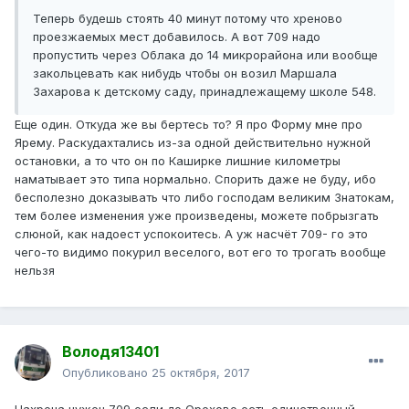
Теперь будешь стоять 40 минут потому что хреново
проезжаемых мест добавилось. А вот 709 надо
пропустить через Облака до 14 микрорайона или вообще
закольцевать как нибудь чтобы он возил Маршала
Захарова к детскому саду, принадлежащему школе 548.
Еще один. Откуда же вы бертесь то? Я про Форму мне про
Ярему. Раскудахтались из-за одной действительно нужной
остановки, а то что он по Каширке лишние километры
наматывает это типа нормально. Спорить даже не буду, ибо
бесполезно доказывать что либо господам великим Знатокам,
тем более изменения уже произведены, можете побрызгать
слюной, как надоест успокоитесь. А уж насчёт 709- го это
чего-то видимо покурил веселого, вот его то трогать вообще
нельзя
Володя13401
Опубликовано
25 октября, 2017