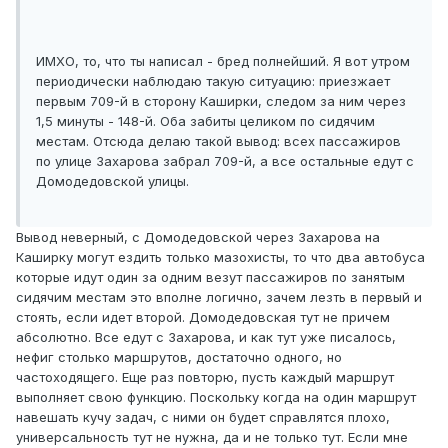
ИМХО, то, что ты написал - бред полнейший. Я вот утром
периодически наблюдаю такую ситуацию: приезжает
первым 709-й в сторону Каширки, следом за ним через
1,5 минуты - 148-й. Оба забиты целиком по сидячим
местам. Отсюда делаю такой вывод: всех пассажиров
по улице Захарова забрал 709-й, а все остальные едут с
Домодедовской улицы.
Вывод неверный, с Домодедовской через Захарова на
Каширку могут ездить только мазохисты, то что два автобуса
которые идут один за одним везут пассажиров по занятым
сидячим местам это вполне логично, зачем лезть в первый и
стоять, если идет второй. Домодедовская тут не причем
абсолютно. Все едут с Захарова, и как тут уже писалось,
нефиг столько маршрутов, достаточно одного, но
частоходящего. Еще раз повторю, пусть каждый маршрут
выполняет свою функцию. Поскольку когда на один маршрут
навешать кучу задач, с ними он будет справлятся плохо,
универсальность тут не нужна, да и не только тут. Если мне