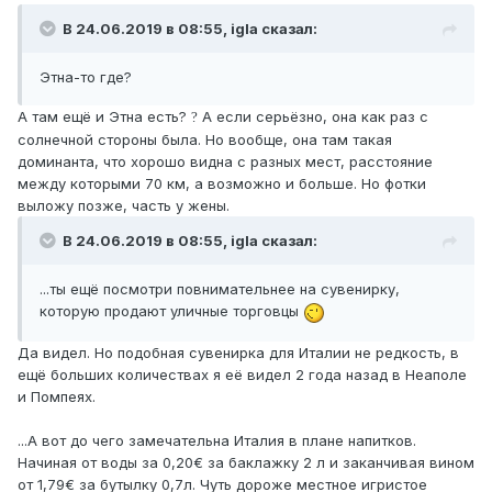
В 24.06.2019 в 08:55,
igla
сказал:
Э
тна
-то
где?
А там ещё и Этна есть?
А если серьёзно, она как раз с
?
солнечной стороны была. Но вообще, она там такая
доминанта, что хорошо видна с разных мест, расстояние
между которыми 70 км, а возможно и больше. Но фотки
выложу позже, часть у жены.
В 24.06.2019 в 08:55,
igla
сказал:
...ты ещё посмотри повнимательнее на сувенирку,
которую продают уличные торговцы
Да видел. Но подобная сувенирка для Италии не редкость, в
ещё больших количествах я её видел 2 года назад в Неаполе
и Помпеях.
...А вот до чего замечательна Италия в плане напитков.
Начиная от воды за 0,20€ за баклажку 2 л и заканчивая вином
от 1,79€ за бутылку 0,7л. Чуть дороже местное игристое