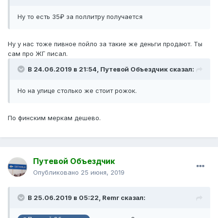
Н
у
то
есть 35₽ за поллитру получает
ся
Ну у нас тоже пивное пойло за такие же деньги продают. Ты
сам про ЖГ писал.
В 24.06.2019 в 21:54,
Путевой Объездчик
сказал:
Но
на
ули
це
столько же стоит рожок.
По финским меркам дешево.
Путевой Объездчик
Опубликовано
25 июня, 2019
В 25.06.2019 в 05:22,
Remr
сказал: