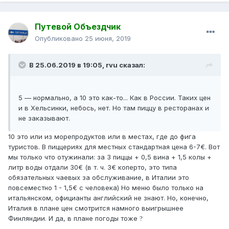
Путевой Объездчик
Опубликовано
25 июня, 2019
В 25.06.2019 в 19:05,
rvu
сказал:
5 — нормально, а 10 это как-то... Как в России. Таких цен
и в Хельсинки, небось, нет. Но там пиццу в ресторанах и
не заказывают.
10 это или из морепродуктов или в местах, где до фига
туристов. В пиццериях для местных стандартная цена 6-7€. Вот
мы только что отужинали: за 3 пиццы + 0,5 вина + 1,5 колы +
литр воды отдали 30€ (в т. ч. 3€ коперто, это типа
обязательных чаевых за обслуживание, в Италии это
повсеместно 1 - 1,5€ с человека) Но меню было только на
итальянском, официанты английский не знают. Но, конечно,
Италия в плане цен смотрится намного выигрышнее
Финляндии. И да, в плане погоды тоже
?