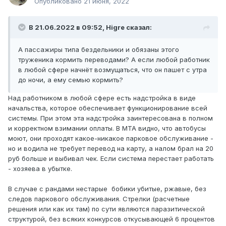
Опубликовано
21 июня, 2022
В 21.06.2022 в 09:52,
Higre
сказал:
А пассажиры типа бездельники и обязаны этого
труженика кормить переводами? А если любой работник
в любой сфере начнёт возмущаться, что он пашет с утра
до ночи, а ему семью кормить?
Над работником в любой сфере есть надстройка в виде
начальства, которое обеспечивает функционирование всей
системы. При этом эта надстройка заинтересована в полном
и корректном взимании оплаты. В МТА видно, что автобусы
моют, они проходят какое-никакое парковое обслуживание -
но и водила не требует перевод на карту, а налом брал на 20
руб больше и выбивал чек. Если система перестает работать
- хозяева в убытке.
В случае с рандами нестарые бобики убитые, ржавые, без
следов паркового обслуживания. Стрелки (расчетные
решения или как их там) по сути являются паразитической
структурой, без всяких конкурсов откусывающей 6 процентов