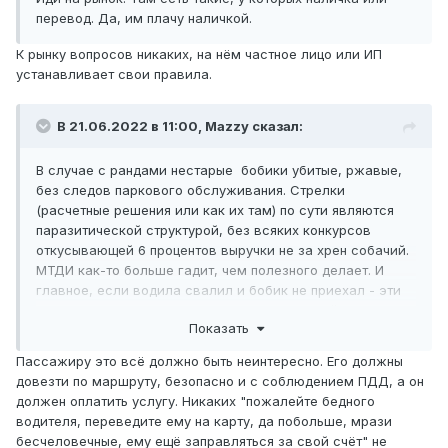
перевод. Да, им плачу наличкой.
К рынку вопросов никаких, на нём частное лицо или ИП
устанавливает свои правила.
В 21.06.2022 в 11:00,
Mazzy
сказал:
В случае с рандами нестарые бобики убитые, ржавые,
без следов паркового обслуживания. Стрелки
(расчетные решения или как их там) по сути являются
паразитической структурой, без всяких конкурсов
откусывающей 6 процентов выручки не за хрен собачий.
МТДИ как-то больше гадит, чем полезного делает. И
главное, если водила свалил и бобик не приехал - эти
деятели просто разводят руками, типа решайте свои
Показать
проблемы сами.
Пассажиру это всё должно быть неинтересно. Его должны
довезти по маршруту, безопасно и с соблюдением ПДД, а он
должен оплатить услугу. Никаких "пожалейте бедного
водителя, переведите ему на карту, да побольше, мрази
бесчеловечные, ему ещё заправляться за свой счёт" не