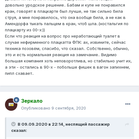
довольно уродское решение.. Бабам и купе не понравился
кран, говорят в плацкарте был лучше, не так сильно била
струя, а мне понравилось, что она вообще била, а не как в
Амендорфа тыкать пальцем в кран, чтоб шла..(ностальгия по
плацкарту из 00-х:))
Если что реакция на вопрос про неработающий туалет в
случае нефирменного плацкатта ФПК: ах, извините, сейчас
техника позовём, спасибо, что сказал.. Собственно, обычно,
это и есть нормальная реакция на замечание.. Видимо
большая компания хоть неповоротлива, но стабильно учит их,
а эти - остались в 90-х - побольше фишек в вагон запихнем,
пипл схавает..
Зеркало
Опубликовано
9 сентября, 2020
В 09.09.2020 в 22:14,
неспящий пассажир
сказал: