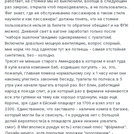
работает, на стоянке мы из выключили, вообще в следующий
раз закрою, открыла чтоб переодевались, а не пользовались..
Фиг знает, где её обслуживанию пассажиров в таком стиле
научили и как пассажиры
должны понять, что на стоянке
?
пользоваться нельзя (в билете то обратное обещают и на ФПК
можно). Дневной свет в вагоне заработал только после
"набора эшелона"(видимо одновременно с туалетом).
Включили довольно мощную вентиляцию, вопрос спорный,
мне норм. Но под одеялом тут же потеешь - самая отстойная
синтетика, без - холодно.
Трясёт не меньше старого Амендорфа в котором я ехал туда.
В купе ехала компания баб, ездивших погулять - эх, это,
пожалуй, главная помеха нормальному сну: к 1 часу ночи они
наконец улеглись закончив беседу, туалеты по полчаса..в 5
утра уже начали прыгать второй раз. Вот блин, работящий
народ в поезде спит, а уж который раз в фирмаче начинаются
все эти гулянки на тему как хорошо отдохнули, надо ещё.
Короче, зря сдал я Ейский плацкарт за 1700 и взял этот за
2300.. Единственное, что заставило - наличие компа в багаже,
который могли бы и свиснуть, т к рундуков нет с большой
долей вероятности(а в плацкарте даже нижнее ухватить
смог). В Мегаполисе рундук есть:) классный плюс "фЫрмача"..
Дизайн ничего, хотя покрытие дорожки "полотенцем" -