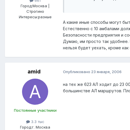
661
Город:
Москва |
Строгино
Интересы:
разные
А какие иные способы могут бы
Естественно с 10 амбалами дол
Безопасности предприятия и соо
Думаю, им просто так удобнее.
нельзя будет уехать, кроме как 
amid
Опубликовано
23 января, 2006
на тех же 623 АЛ ходит до 23 0
большинстве АЛ маршрутов. Плох
Постоянные участники
3.3 тыс
Город:
г. Москва