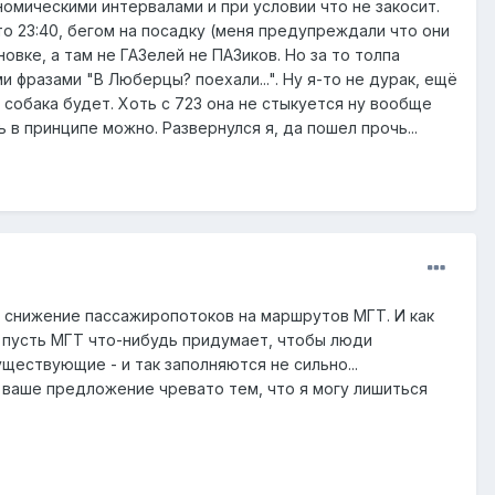
номическими интервалами и при условии что не закосит.
о 23:40, бегом на посадку (меня предупреждали что они
овке, а там не ГАЗелей не ПАЗиков. Но за то толпа
фразами "В Люберцы? поехали...". Ну я-то не дурак, ещё
 собака будет. Хоть с 723 она не стыкуется ну вообще
в принципе можно. Развернулся я, да пошел прочь...
- снижение пассажиропотоков на маршрутов МГТ. И как
а пусть МГТ что-нибудь придумает, чтобы люди
уществующие - и так заполняются не сильно...
а ваше предложение чревато тем, что я могу лишиться