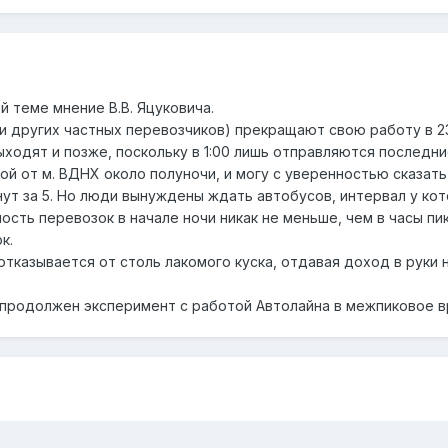
 теме мнение В.В. Яцуковича.
 других частных перевозчиков) прекращают свою работу в 23:0
ходят и позже, поскольку в 1:00 лишь отправляются последние
й от м. ВДНХ около полуночи, и могу с уверенностью сказать
нут за 5. Но люди вынуждены ждать автобусов, интервал у кот
ость перевозок в начале ночи никак не меньше, чем в часы п
к.
тказывается от столь лакомого куска, отдавая доход в руки
т продолжен эксперимент с работой Автолайна в межпиковое 