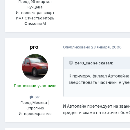
Город:
95 квартал
Кунцева
Интересы:
транспорт
Имя Отчество:
Игорь
Фамилия:
М
pro
Опубликовано
23 января, 2006
zer0_cache сказал:
К примеру, филиал Автолайна
зверствовать частники. Я уве
Постоянные участники
661
Город:
Москва |
И Автолайн претендует на зван
Строгино
придет и скажет что хочет бом
Интересы:
разные