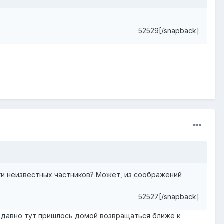
52529[/snapback]
ки неизвестных частников? Может, из соображений
52527[/snapback]
недавно тут пришлось домой возвращаться ближе к