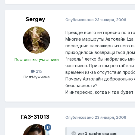
Sergey
Опубликовано
23 января, 2006
Прежде всего интересно по этой
Многие маршруты Автолайн (да и
последние пассажиры из него вы
приходилось возвращаться домо
"газель" легко бы набралась ми
Постоянные участники
частников. При этом рентабельн
215
времени из-за отсутствия пробо
Пол:
Мужчина
Почему Автолайн добровольно о
безопасности?
И интересно, когда и где буде
ГАЗ-31013
Опубликовано
23 января, 2006
zer0_cache сказал: