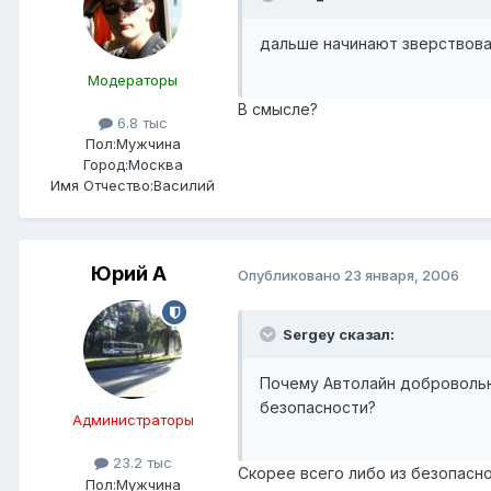
дальше начинают зверствова
Модераторы
В смысле?
6.8 тыс
Пол:
Мужчина
Город:
Москва
Имя Отчество:
Василий
Юрий А
Опубликовано
23 января, 2006
Sergey сказал:
Почему Автолайн добровольно
безопасности?
Администраторы
23.2 тыс
Скорее всего либо из безопасн
Пол:
Мужчина