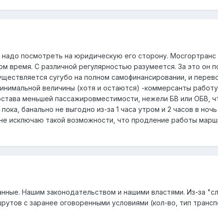
, надо посмотреть на юридическую его сторону. Мосгортранс 
м время. С различной регулярностью разумеется. За это он 
ществляется сугубо на полном самофинансировании, и перево
нимальной величины (хотя и остаются) -коммерсанты работу 
состава меньшей пассажировместимости, нежели БВ или ОБВ, ч
пока, банально не выгодно из-за 1 часа утром и 2 часов в ноч
, не исключаю такой возможности, что продление работы марш
анные. Нашим законодательством и нашими властями. Из-за "с
утов с заранее оговоренными условиями (кол-во, тип транспор