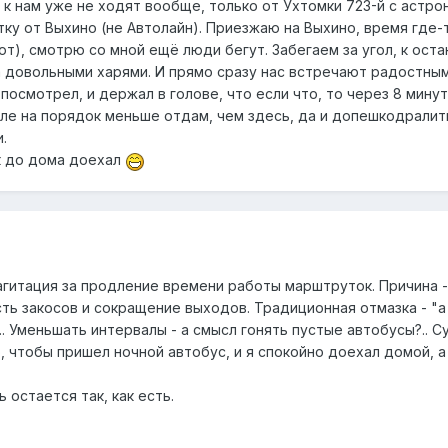
 к нам уже не ходят вообще, только от Ухтомки 723-й с астро
ку от Выхино (не Автолайн). Приезжаю на Выхино, время где-т
т), смотрю со мной ещё люди бегут. Забегаем за угол, к остан
довольными харями. И прямо сразу нас встречают радостными 
посмотрел, и держал в голове, что если что, то через 8 минут
ле на порядок меньше отдам, чем здесь, да и допешкодралить 
.
ик до дома доехал
агитация за продление времени работы марштруток. Причина 
ть закосов и сокращение выходов. Традиционная отмазка - "
.. Уменьшать интервалы - а смысл гонять пустые автобусы?.. С
, чтобы пришел ночной автобус, и я спокойно доехал домой, 
остается так, как есть.