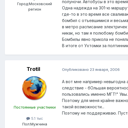
полуночи. Автобусы в это время
Город:
Московский
Одна надежда на 301-ю маршрут
регион
где-то в это время все сваливаю
бомбил с отъевшимися и весьма 
в метро расписание электричек 
никак, но там я полюбому бомби
Бомбилы явно прикола не поняли
В итоге от Ухтомки за полтинн
Trotil
Опубликовано
23 января, 2006
А вот мне например невыгодна 
следствие - бОльшая вероятнос
пользовались именно МГТ!" Увы.
Поэтому для меня крайне важно
такой возможности...
Постоянные участники
Поэтому не поддерживаю. Пусть 
5.1 тыс
Пол:
Мужчина