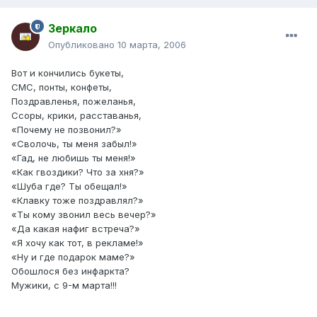
Зеркало
Опубликовано
10 марта, 2006
Вот и кончились букеты,
СМС, понты, конфеты,
Поздравленья, пожеланья,
Ссоры, крики, расставанья,
«Почему не позвонил?»
«Сволочь, ты меня забыл!»
«Гад, не любишь ты меня!»
«Как гвоздики? Что за хня?»
«Шуба где? Ты обещал!»
«Клавку тоже поздравлял?»
«Ты кому звонил весь вечер?»
«Да какая нафиг встреча?»
«Я хочу как тот, в рекламе!»
«Ну и где подарок маме?»
Обошлося без инфаркта?
Мужики, с 9-м марта!!!