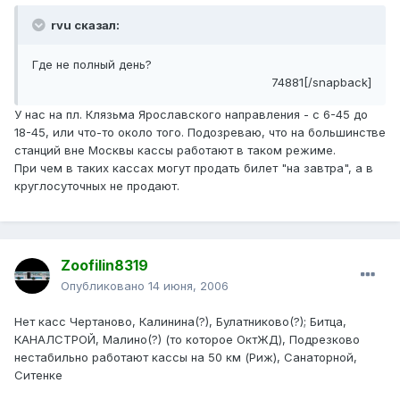
rvu сказал:
Где не полный день?
74881[/snapback]
У нас на пл. Клязьма Ярославского направления - с 6-45 до
18-45, или что-то около того. Подозреваю, что на большинстве
станций вне Москвы кассы работают в таком режиме.
При чем в таких кассах могут продать билет "на завтра", а в
круглосуточных не продают.
Zoofilin8319
Опубликовано
14 июня, 2006
Нет касс Чертаново, Калинина(?), Булатниково(?); Битца,
КАНАЛСТРОЙ, Малино(?) (то которое ОктЖД), Подрезково
нестабильно работают кассы на 50 км (Риж), Санаторной,
Ситенке