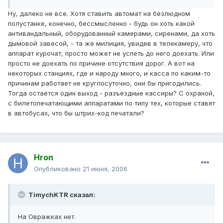
Ну, далеко не все. Хотя ставить автомат на безлюдном
полустанке, конечно, бессмысленно - будь он хоть какой
антивандальный, оборудованный камерами, сиренами, да хоть
дымовой завесой, - та же милиция, увидев в телекамеру, что
аппарат курочат, просто может не успеть до него доехать. Или
просто не доехать по причине отсутствия дорог. А вот на
некоторых станциях, где и народу много, и касса по каким-то
причинам работает не круглосуточно, они бы пригодились.
Тогда остаётся один выход - разъездные кассиры? С охраной,
с билетопечатающими аппаратами по типу тех, которые ставят
в автобусах, что бы штрих-код печатали?
Hron
Опубликовано
21 июня, 2006
TimychKTR сказал:
На Овражках нет.