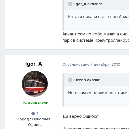
Igor_A сказал:
Кстати писали выше про Авиа
Авиант сам по себе машина очень
парк в системе Крымтроллейбуса
Igor_A
Опубликовано
7 декабря, 2010
Hrzan сказал:
Не с самым плохим состояние
Пользователи
7
Да верно.Ошибся
Город:
г.Николаев,
Украина
Интересно какие новости касат