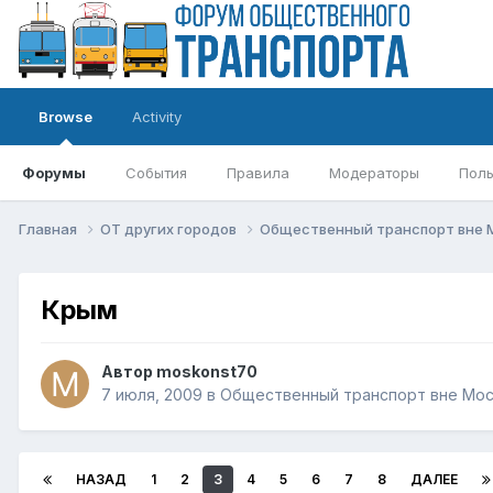
Browse
Activity
Форумы
События
Правила
Модераторы
Поль
Главная
ОТ других городов
Общественный транспорт вне
Крым
Автор
moskonst70
7 июля, 2009
в
Общественный транспорт вне Мо
НАЗАД
1
2
3
4
5
6
7
8
ДАЛЕЕ