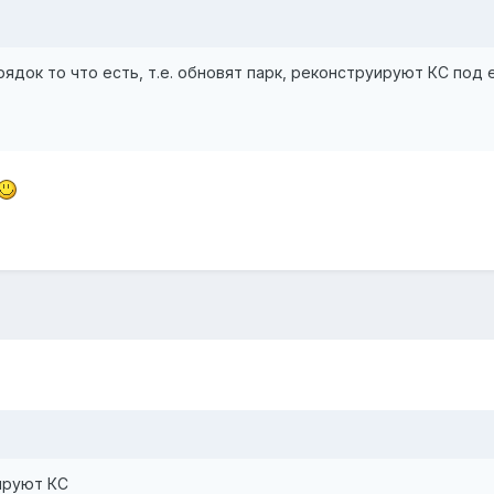
рядок то что есть, т.е. обновят парк, реконструируют КС по
уируют КС