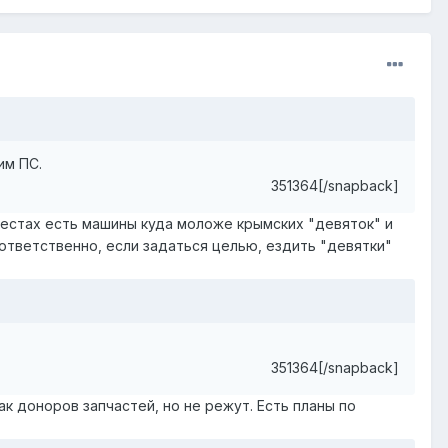
им ПС.
351364[/snapback]
местах есть машины куда моложе крымских "девяток" и
ответственно, если задаться целью, ездить "девятки"
351364[/snapback]
ак доноров запчастей, но не режут. Есть планы по