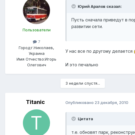
Юрий Аралов сказал:
Пусть сначала приведут в по
развитии сети.
Пользователи
7
Город:
г.Николаев,
У нас все по другому делается
Украина
Имя Отчество:
Игорь
И это печально
Олегович
3 недели спустя...
Titanic
Опубликовано
23 декабря, 2010
Цитата
т.е. обновят парк, реконстр