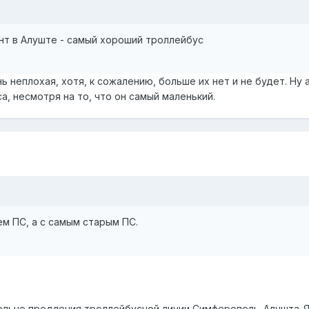
нт в Алуште - самый хороший троллейбус
 неплохая, хотя, к сожалению, больше их нет и не будет. Ну а
, несмотря на то, что он самый маленький.
м ПС, а с самым старым ПС.
ельно продления троллейбусной линии Симферополь-Алушта-Я