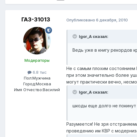
ГАЗ-31013
Опубликовано
6 декабря, 2010
Igor_A сказал:
Ведь уже в книгу рекордов к
Модераторы
Не с самым плохим состоянием 
6.8 тыс
при этом значительно более уш
Пол:
Мужчина
могут практически вечно, несмо
Город:
Москва
Имя Отчество:
Василий
Igor_A сказал:
шкоды еще долго не покинут
Разумеется! Не зря отстраняемы
проведению им КВР с модерниз