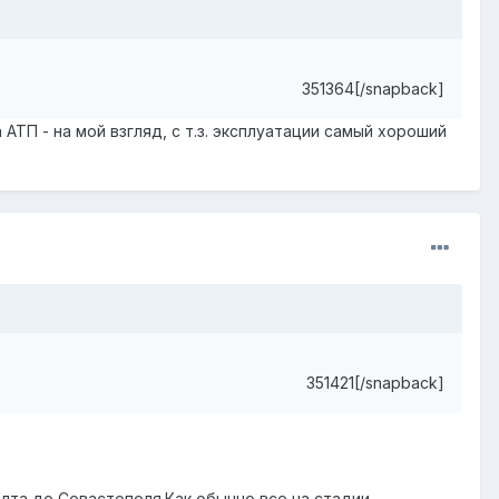
351364[/snapback]
 АТП - на мой взгляд, с т.з. эксплуатации самый хороший
351421[/snapback]
лта до Севастополя.Как обычно все на стадии