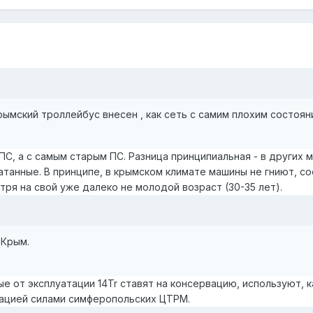
рымский троллейбус внесен , как сеть с самим плохим состоян
ПС, а с самым старым ПС. Разница принципиальная - в других 
атанные. В принципе, в крымском климате машины не гниют, со
тря на свой уже далеко не молодой возраст (30-35 лет).
 Крым.
е от эксплуатации 14Tr ставят на консервацию, используют, к
ацией силами симферопольских ЦТРМ.