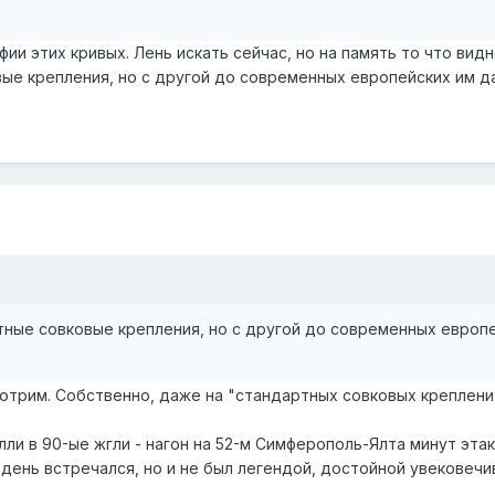
и этих кривых. Лень искать сейчас, но на память то что видн
ые крепления, но с другой до современных европейских им д
ные совковые крепления, но с другой до современных европе
смотрим. Собственно, даже на "стандартных совковых креплени
ли в 90-ые жгли - нагон на 52-м Симферополь-Ялта минут этак 
день встречался, но и не был легендой, достойной увековечива