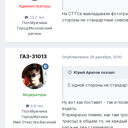
Администраторы
На СТТСе выкладывали фотографи
23.2 тыс
стороны не стандартные совков
Пол:
Мужчина
Город:
Московский
регион
ГАЗ-31013
Опубликовано
26 декабря, 2010
Юрий Аралов сказал:
С одной стороны не стандарт
Модераторы
Ну вот как поставят - так и по
6.8 тыс
ездить.
Пол:
Мужчина
Я прекрасно помню, как там трол
Город:
Москва
трассы) в общем-то, не каждый 
Имя Отчество:
Василий
раз и не два сталкивался.