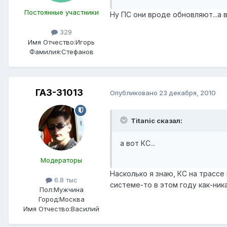
Постоянные участники
Ну ПС они вроде обновляют...а в
329
Имя Отчество:
Игорь
Фамилия:
Стефанов
ГАЗ-31013
Опубликовано
23 декабря, 2010
Titanic сказал:
а вот КС...
Модераторы
Насколько я знаю, КС на трассе
6.8 тыс
системе-то в этом году как-ник
Пол:
Мужчина
Город:
Москва
Имя Отчество:
Василий