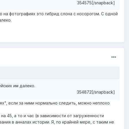
354575[/snapback]
о на фотографиях это гибрид слона с носорогом. С одной
алеко.
йских им далеко.
354872[/snapback]
ях", если за ними нормально следить, можно неплохо
на 45, а то и час (в зависимости от загруженности
ния в анналах истории. Я, по крайней мере, с таким не