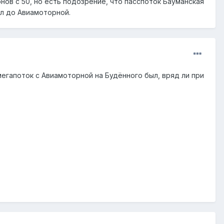
онов с 50, но есть подозрение, что пасспоток Бауманская
ал до Авиамоторной.
мегапоток с Авиамоторной на Будённого был, вряд ли при