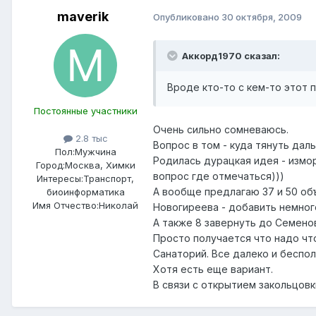
maverik
Опубликовано
30 октября, 2009
Аккорд1970 сказал:
Вроде кто-то с кем-то этот п
Постоянные участники
Очень сильно сомневаюсь.
2.8 тыс
Вопрос в том - куда тянуть дал
Пол:
Мужчина
Родилась дурацкая идея - измор
Город:
Москва, Химки
вопрос где отмечаться)))
Интересы:
Транспорт,
А вообще предлагаю 37 и 50 объ
биоинформатика
Имя Отчество:
Николай
Новогиреева - добавить немного
А также 8 завернуть до Семенов
Просто получается что надо чт
Санаторий. Все далеко и бесполе
Хотя есть еще вариант.
В связи с открытием закольцовк