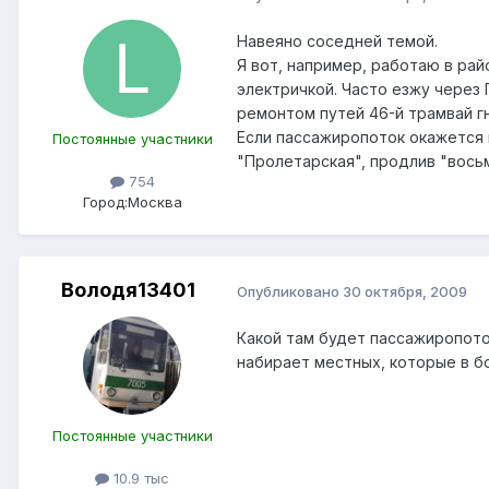
Навеяно соседней темой.
Я вот, например, работаю в ра
электричкой. Часто езжу через 
ремонтом путей 46-й трамвай г
Если пассажиропоток окажется 
Постоянные участники
"Пролетарская", продлив "восьм
754
Город:
Москва
Володя13401
Опубликовано
30 октября, 2009
Какой там будет пассажиропото
набирает местных, которые в б
Постоянные участники
10.9 тыс