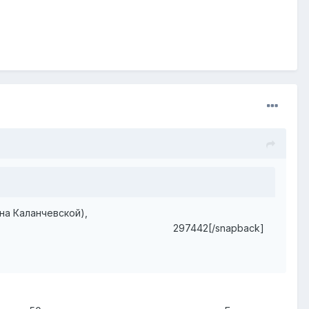
на Каланчевской),
297442[/snapback]