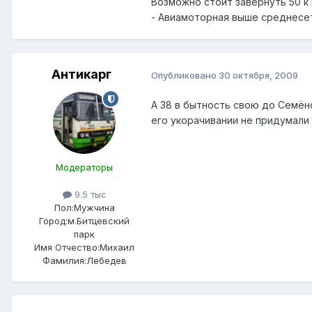
Возможно стоит завернуть 50 к 
- Авиамоторная выше среднесет
Антикарг
Опубликовано
30 октября, 2009
А 38 в бытность свою до Семёно
его укорачивании не придумали
Модераторы
9.5 тыс
Пол:
Мужчина
Город:
м.Битцевский
парк
Имя Отчество:
Михаил
Фамилия:
Лебедев