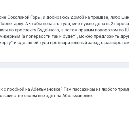
йоне Соколиной Горы, и добираюсь домой на трамвае, либо ш
Пролетарку. А чтобы попасть туда, мне нужно делать 2 переса
нали по проспекту Буденного, а потом правым поворотом по 
мизерным (а попервости так и будет), можно предложить друго
ёрку" и сделав ей туда предварительный заезд с разворотом 
к с пробкой на Абельмановке? Там пассажиры из любого трам
ольшинстве своём выходят на Абельмановке.