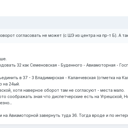
оворот согласовать не может (с ШЭ из центра на пр-т Б). А та
ьше.
довать 32 как Семеновская - Буденного - Авиамоторная - Госп
единить в 37 - 3 Владимирская - Каланчевская (отметка на К
 на 24ый.
ской, хотя наверное оборот там не согласуют - места мало.
ото соображать зная что диспетчерские есть на Угрешской, Н
зно...
и на Авиамоторной завернуть туда 36. Тогда вроде и по интерв