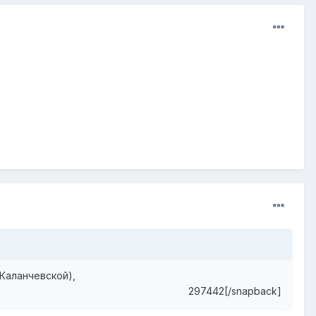
 Каланчевской),
297442[/snapback]