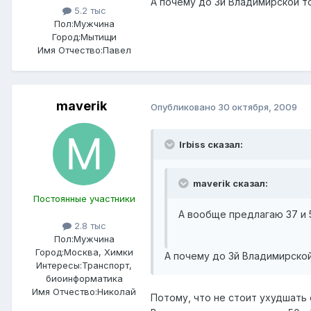
А почему до 3й Владимирской то
5.2 тыс
Пол:
Мужчина
Город:
Мытищи
Имя Отчество:
Павел
maverik
Опубликовано
30 октября, 2009
Irbiss сказал:
maverik сказал:
Постоянные участники
А вообще предлагаю 37 и 5
2.8 тыс
Пол:
Мужчина
Город:
Москва, Химки
А почему до 3й Владимирской
Интересы:
Транспорт,
биоинформатика
Имя Отчество:
Николай
Потому, что не стоит ухудшать