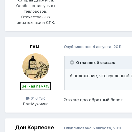
которая движется.
Особенно тащусь от
тепловозов,
Отечественных
авиатехники и СПК.
rvu
Опубликовано
4 августа, 2011
Отчаянный сказал:
А положение, что купленный 
Вечная память
61.6 тыс
Это же про обратный билет.
Пол:
Мужчина
Дон Корлеоне
Опубликовано
5 августа, 2011