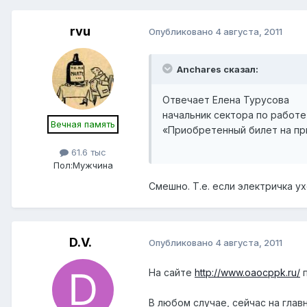
rvu
Опубликовано
4 августа, 2011
Anchares сказал:
Отвечает Елена Турусова
начальник сектора по работ
Вечная память
«Приобретенный билет на пр
61.6 тыс
Пол:
Мужчина
Смешно. Т.е. если электричка ух
D.V.
Опубликовано
4 августа, 2011
На сайте
http://www.oaocppk.ru/
п
В любом случае, сейчас на глав