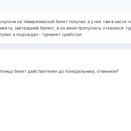
олуночи на тимирязевской билет покупал. а у них там в кассе 
рникета, завтрашний билект, и он меня пропускать отказался. 
упил. я подождал - турникет сработал.
пятницу билет действителен до понедельника, отменили?