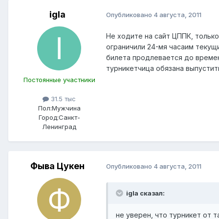
igla
Опубликовано
4 августа, 2011
Не ходите на сайт ЦППК, только
ограничили 24-мя часаим текущи
билета продлевается до времени
турникетчица обязана выпустит
Постоянные участники
31.5 тыс
Пол:
Мужчина
Город:
Санкт-
Ленинград
Фыва Цукен
Опубликовано
4 августа, 2011
igla сказал:
не уверен, что турникет от 