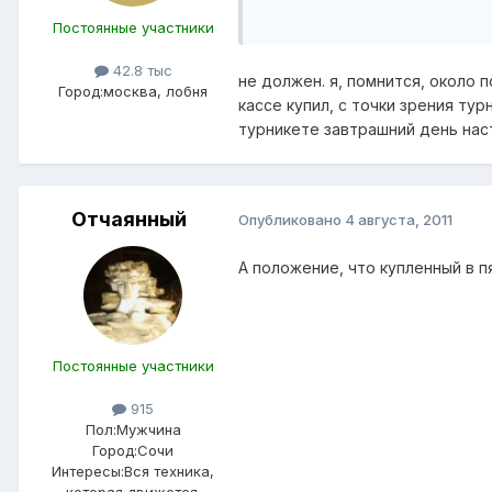
Постоянные участники
42.8 тыс
не должен. я, помнится, около п
Город:
москва, лобня
кассе купил, с точки зрения ту
турникете завтрашний день наст
Отчаянный
Опубликовано
4 августа, 2011
А положение, что купленный в 
Постоянные участники
915
Пол:
Мужчина
Город:
Сочи
Интересы:
Вся техника,