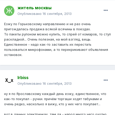
житель москвы
Опубликовано
16 сентября, 2013
Езжу по Горьковскому направлению и не раз очень
пригождалась продажа всякой всячины в поездах.
То пакеты рулоном можно купить, то спрей от комаров, то стул
раскладной... Очень полезная, на мой взгляд, вещь.
Единственное - надо как-то заставить их перестать
пользоваться микрофонами, а то перекрикивают объявления
остановок.
Irbiss
Опубликовано
16 сентября, 2013
ну я по Ярославскому каждый день езжу, единственное, что
как-то покупал - ручки. причём торгаши ходят табунами и
очень редко, насколько я вижу, кто у них чего покупает...
вот в дачных электричках, там да - народ много чего охотно