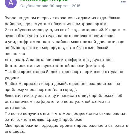
Опубликовано
30 апреля, 2015
Вчера по делам впервые оказался в одном из отдалённых
районов, где негусто с общественным транспортом.
2 автобусных маршрута, из них 1 - односторонний. Когда мне
нужно было уехать оттуда, на остановочном павильоне
я увидел фрагмент карты района многолетней давности, где
не было одного из маршрутов, зато был отменённый
несколько
лет назад. А на остановочном трафарете с двух сторон
болтались жалкие куски жёлтой плёнки (см фото).
Т.е. без приложения Яндекс-транспорт нормально оттуда не
уедешь.
В общем, приехав вчера домой, я решил пожаловаться на
проблему через портал "наш город".
Выложил им эту же фотку и написал о двух проблемах - об
остановочном трафарете и о неактуальной схеме на
остановке.
По почте получил ответ - что мое предложение отклонено из-
за того, что я поднял сразу 2 проблемы.
Мне предложили подредактировать предложение и отправить
его вновь.