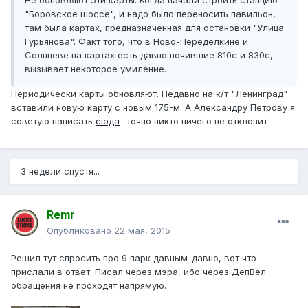
Не обновляют эти карты. Когда начали строить станцию
"Боровское шоссе", и надо было переносить павильон,
там была картах, предназначенная для остановки "Улица
Гурьянова". Факт того, что в Ново-Переделкине и
Солнцеве на картах есть давно почившие 810с и 830с,
вызывает некоторое умиление.
Периодически карты обновляют. Недавно на к/т "Ленинград"
вставили новую карту с новым 175-м. А Александру Петрову я
советую написать
сюда
- точно никто ничего не отклонит
3 недели спустя...
Remr
Опубликовано
22 мая, 2015
Решил тут спросить про 9 парк давным-давно, вот что
прислали в ответ. Писал через мэра, ибо через ДепВел
обращения не проходят напрямую.