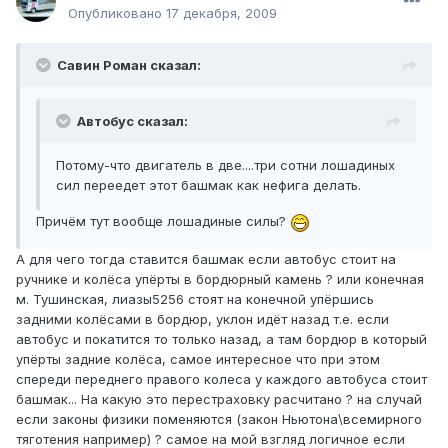
Опубликовано
17 декабря, 2009
Савин Роман сказал:
Автобус сказал:
Потому-что двигатель в две....три сотни лошадиных
сил переедет этот башмак как нефига делать.
Причём тут вообще лошадиные силы?
А для чего тогда ставится башмак если автобус стоит на
ручнике и колёса упёрты в бордюрный камень ? или конечная
м. Тушинская, лиазы5256 стоят на конечной упёршись
задними колёсами в бордюр, уклон идёт назад т.е. если
автобус и покатится то только назад, а там бордюр в который
упёрты задние колёса, самое интересное что при этом
спереди переднего правого колеса у каждого автобуса стоит
башмак... На какую это перестраховку расчитано ? на случай
если законы физики поменяются (закон Ньютона\всемирного
тяготения например) ? самое на мой взгляд логичное если