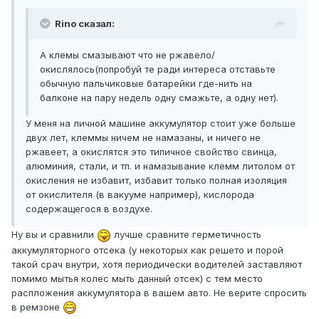
Rino сказал:
А клемы смазывают что не ржавело/
окислялось(попробуй те ради интереса отставьте
обычную пальчиковые батарейки где-нить на
балконе на пару недель одну смажьте, а одну нет).
У меня на личной машине аккумулятор стоит уже больше
двух лет, клеммы ничем не намазаны, и ничего не
ржавеет, а окислятся это типичное свойство свинца,
алюминия, стали, и тп. и намазывание клемм литолом от
окисления не избавит, избавит только полная изоляция
от окислителя (в вакууме например), кислорода
содержащегося в воздухе.
Ну вы и сравнили
лучше сравните герметичность
аккумуляторного отсека (у некоторых как решето и порой
такой срач внутри, хотя периодически водителей заставляют
помимо мытья колес мыть данный отсек) с тем место
распложения аккумулятора в вашем авто. Не верите спросить
в ремзоне