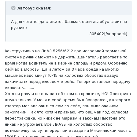
Автобус сказал:
А для чего тогда ставится башмак если автобус стоит на
ручнике
305402[/snapback]
Конструктивно на ЛиАЗ 5256/6212 при исправной тормозной
системе ручник может не держать. Двигатель работает в то
врмя когда водитель не в кабине сплошь и рядом. Особенно
сейчас в морозы. Да и летом за 3 часа обеда на многих
машинах надо минут 10-15 на холостых оборотах воздух
накачивать перед выездом в рейс. Теперь осталось передачу
включить...........
Хотя ни разу и не слышал об этом на практике, НО! Электрика
штука тонкая. У меня в своё время был Запорожец у которого
стартер мог включиться сам по себе, при выключенном
зажигании. Так что хотя и признаю, что башмак под колесом
перестраховка, но никак не маразм и законам Ньютона это
никак не угрожает. Все ЛиАЗы на холостых оборотах
потихонечку ползут вперёд при въезде на Мякининский мост с
МКАДа, а там уклон достаточно значительный.