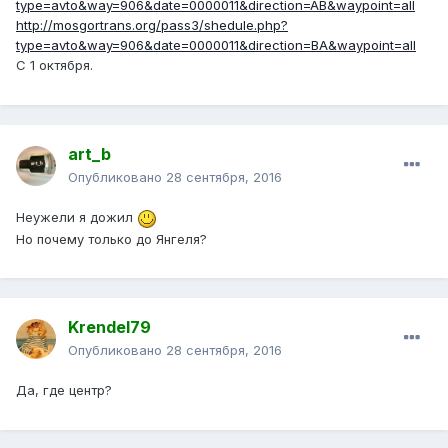
type=avto&way=906&date=0000011&direction=AB&waypoint=all
http://mosgortrans.org/pass3/shedule.php?
type=avto&way=906&date=0000011&direction=BA&waypoint=all
С 1 октября.
art_b
Опубликовано
28 сентября, 2016
Неужели я дожил
Но почему только до Янгеля?
Krendel79
Опубликовано
28 сентября, 2016
Да, где центр?