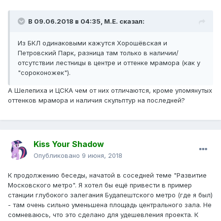
В 09.06.2018 в 04:35,
М.Е.
сказал:
Из
БКЛ одинаковыми кажутся Хорошёвская и
Петровский Парк, разница там только в наличии/
отсутствии лестницы
в центре и оттенке мрамора (как у
"сороконожек").
А Шелепиха и ЦСКА чем от них отличаются, кроме упомянутых
оттенков мрамора и наличия скульптур на последней?
Kiss Your Shadow
Опубликовано
9 июня, 2018
К продолжению беседы, начатой в соседней теме "Развитие
Московского метро". Я хотел бы ещё привести в пример
станции глубокого залегания Будапештского метро (где я был)
- там очень сильно уменьшена площадь центрального зала. Не
сомневаюсь, что это сделано для удешевления проекта. К