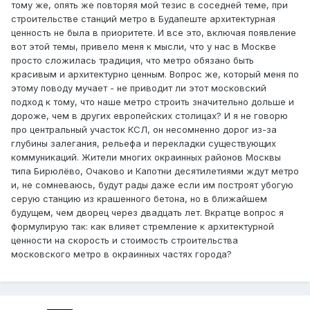
тому же, опять же повторяя мой тезис в соседней теме, при
строительстве станций метро в Будапеште архитектурная
ценность не была в приоритете. И все это, включая появление
вот этой темы, привело меня к мысли, что у нас в Москве
просто сложилась традиция, что метро обязано быть
красивым и архитектурно ценным. Вопрос же, который меня по
этому поводу мучает - не приводит ли этот московский
подход к тому, что наше метро строить значительно дольше и
дороже, чем в других европейских столицах? И я не говорю
про центральный участок КСЛ, он несомненно дорог из-за
глубины залегания, рельефа и перекладки существующих
коммуникаций. Жители многих окраинных районов Москвы
типа Бирюлёво, Очаково и Капотни десятилетиями ждут метро
и, не сомневаюсь, будут рады даже если им построят убогую
серую станцию из крашенного бетона, но в ближайшем
будущем, чем дворец через двадцать лет. Вкратце вопрос я
формулирую так: как влияет стремление к архитектурной
ценности на скорость и стоимость строительства
московского метро в окраинных частях города?