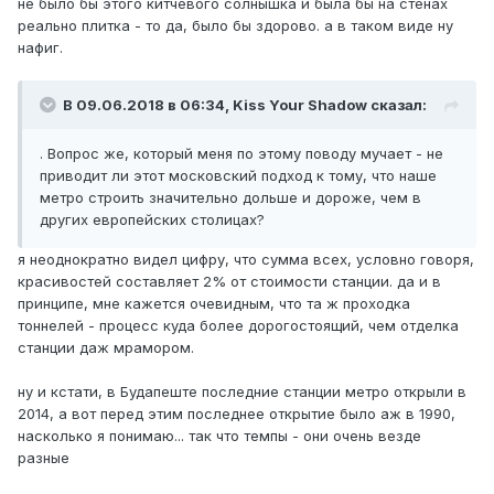
не было бы этого китчевого солнышка и была бы на стенах
реально плитка - то да, было бы здорово. а в таком виде ну
нафиг.
В 09.06.2018 в 06:34,
Kiss Your Shadow
сказал:
. Вопрос же, который меня по этому поводу мучает - не
приводит ли этот московский подход к тому, что наше
метро строить значительно дольше и дороже, чем в
других европейских столицах?
я неоднократно видел цифру, что сумма всех, условно говоря,
красивостей составляет 2% от стоимости станции. да и в
принципе, мне кажется очевидным, что та ж проходка
тоннелей - процесс куда более дорогостоящий, чем отделка
станции даж мрамором.
ну и кстати, в Будапеште последние станции метро открыли в
2014, а вот перед этим последнее открытие было аж в 1990,
насколько я понимаю... так что темпы - они очень везде
разные