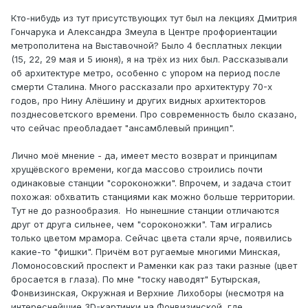
Кто-нибудь из тут присутствующих тут был на лекциях Дмитрия
Гончарука и Александра Змеула в Центре профориентации
метрополитена на Выставочной? Было 4 бесплатных лекции
(15, 22, 29 мая и 5 июня), я на трёх из них был. Рассказывали
об архитектуре метро, особенно с упором на период после
смерти Сталина. Много рассказали про архитектуру 70-х
годов, про Нину Алёшину и других видных архитекторов
позднесоветского времени. Про современность было сказано,
что сейчас преобладает "ансамблевый принцип".
Лично моё мнение - да, имеет место возврат и принципам
хрущёвского времени, когда массово строились почти
одинаковые станции "сороконожки". Впрочем, и задача стоит
похожая: обхватить станциями как можно больше территории.
Тут не до разнообразия. Но нынешние станции отличаются
друг от друга сильнее, чем "сороконожки". Там игрались
только цветом мрамора. Сейчас цвета стали ярче, появились
какие-то "фишки". Причём вот ругаемые многими Минская,
Ломоносовский проспект и Раменки как раз таки разные (цвет
бросается в глаза). По мне "тоску наводят" Бутырская,
Фонвизинская, Окружная и Верхние Лихоборы (несмотря на
интереснейшие 3D-картинки на Фонвизинской, где