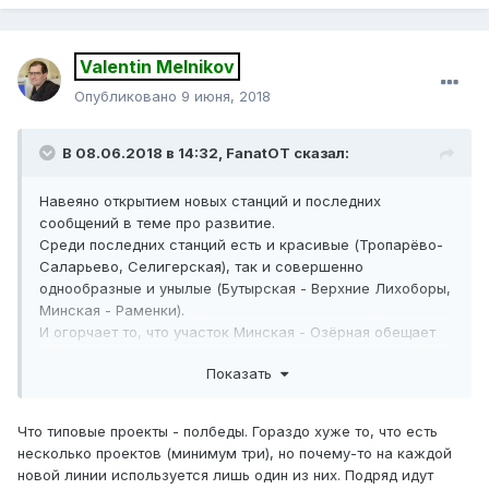
Valentin Melnikov
Опубликовано
9 июня, 2018
В 08.06.2018 в 14:32,
FanatOT
сказал:
Навеяно открытием новых станций и последних
сообщений в теме про развитие.
Среди последних станций есть и красивые (Тропарёво-
Саларьево, Селигерская), так и совершенно
однообразные и унылые (Бутырская - Верхние Лихоборы,
Минская - Раменки).
И огорчает то, что участок Минская - Озёрная обещает
быть крайне бедным в архитектурном плане.
Показать
Мичуринский проспект
,
Озёрная
(или Очаково, там целая
эпопея с названием, никак определиться не могут) будут
схожи с Раменками и компанией (отличие только в
Что типовые проекты - полбеды. Гораздо хуже то, что есть
цвете). За МКАДом дела обстоят лучше, за исключением
несколько проектов (минимум три), но почему-то на каждой
Солнцева - внятного рендера с её изображением так и
новой линии используется лишь один из них. Подряд идут
не нашёл.