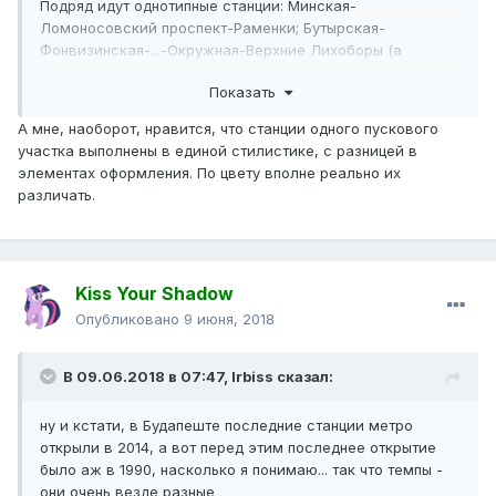
Подряд идут однотипные станции: Минская-
Ломоносовский проспект-Раменки; Бутырская-
Фонвизинская-...-Окружная-Верхние Лихоборы (а
Бутырская и Окружная даже по цвету очень похожи);
Показать
Петропарк-ЦСКА-Хоршёвская-Шелепиха.
Ну почему бы не чередовать? И смотреть было бы
А мне, наоборот, нравится, что станции одного пускового
приятнее, и ориентироваться...
участка выполнены в единой стилистике, с разницей в
элементах оформления. По цвету вполне реально их
различать.
Kiss Your Shadow
Опубликовано
9 июня, 2018
В 09.06.2018 в 07:47,
Irbiss
сказал:
ну и кстати, в Будапеште последние станции метро
открыли в 2014, а вот перед этим последнее открытие
было аж в 1990, насколько я понимаю... так что темпы -
они очень везде разные