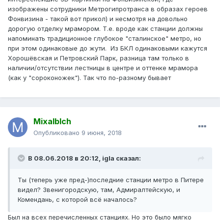
изображены сотрудники Метрогипротранса в образах героев
Фонвизина - такой вот прикол) и несмотря на довольно
дорогую отделку мрамором. Т.е. вроде как станции должны
напоминать традиционное глубокое "сталинское" метро, но
при этом одинаковые до жути. Из БКЛ одинаковыми кажутся
Хорошёвская и Петровский Парк, разница там только в
наличии/отсутствии лестницы в центре и оттенке мрамора
(как у "сороконожек"). Так что по-разному бывает
Mixalblch
Опубликовано
9 июня, 2018
В 08.06.2018 в 20:12,
igla
сказал:
Ты (теперь уже пред-)последние станции метро в Питере
видел? Звенигородскую, там, Адмиралт
ейскую, и
Комендань, с которой всё началось?
Был на всех перечисленных станциях. Но это было мягко