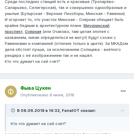
Среди последних станций есть и красивые (Тропарёво-
Саларьево, Селигерская), так и совершенно однообразные и
унылые (Бутырская - Верхние Лихоборы, Минская - Раменки).
И огорчает то, что участок Минская - Озёрная обещает быть
крайне бедным в архитектурном плане.
Мичуринский
проспект
,
Озёрная
(или Очаково, там целая эпопея с
названием, никак определиться не могут) будут схожи с
Раменками и компанией (отличие только в цвете). За МКАДом
дела обстоят лучше, за исключением Солнцева - внятного
рендера с её изображением так и не нашёл.
Кто что думает на сей счёт?
Фыва Цукен
Опубликовано
8 июня, 2018
В 08.06.2018 в 14:32,
FanatOT
сказал:
Кто что
думает на сей счёт
?