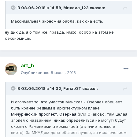
В 08.06.2018 в 14:59,
Михаил_123
сказал:
М
аксимальная экономия бабла, как она есть.
ну дык да. я о том же. правда, имхо, особо на этом не
сэкономишь.
art_b
Опубликовано
8 июня, 2018
В 08.06.2018 в 14:32,
FanatOT
сказал:
И огорчает
то, что участок Минская - Озёрная обещает
быть крайне бедным в архитектурном плане.
Мичуринский проспект
,
Озёрная
(или Очаково, там целая
эпопея с названием, никак определиться не могут) будут
схожи с Раменками и компанией (отличие только в
цвете). За МКАДом дела обстоят лучше, за исключением