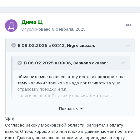
Дима Щ
Опубликовано
6 февраля, 2025
В 06.02.2025 в 08:42,
Higre
сказал:
В 06.02.2025 в 08:36,
Зеркало
сказал:
объясните мне наконец, что у всех так подгорает на
тему налички? только не надо притягивать за уши
страховку поездки и т.п.
налоги не платят? ну так у нас система такая,
одним движением ее не свернешь, она может
измениться только эволюционным путем
Показать
Уф-ф...
Закон Московской области от 07.06.2022 № 85/2022-ОЗ
Согласно закону Московской области, запретили оплату
"О внесении изменения в Закон Московской области
налом. О том, хорошо это или плохо в данный момент речь не
"Об организации транспортного обслуживания
идет. Дык вот, оплаченное налом или переводом на карту
населения на территории Московской области"