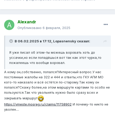
Alexandr
Опубликовано
6 февраля, 2025
В 06.02.2025 в 17:12,
Lopasnensky
сказал:
Я уже писал об этом-ты можешь воровать хоть до
уссачки,но если попадёшься вот так как этот чурка,то
пожалеешь что вообще воровал.
А кому он,собственно, попался?Интересный вопрос.У нас
постоянные жалобы на 322 и 444 и ответы,что ГКУ АПИ МО
кого-то наказало и всё остётся по-старому.Так кому он
попался?Скажу более,на этом маршруте картами то особо не
пользуются.Так что увольнять нужно было сразу всех и
закрывать маршрут
https://vmeste.mosreg.ru/claims/11758902
И почему-то никто не
уволен....