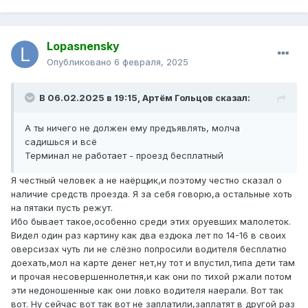
Lopasnensky
Опубликовано
6 февраля, 2025
В 06.02.2025 в 19:15,
Артём Гольцов
сказал:
А ты ничего не должен ему предъявлять, молча
садишься и всё
Терминал не работает - проезд бесплатный
Я честный человек а не наёрщик,и поэтому честно сказал о
наличие средств проезда. Я за себя говорю,а остальные хоть
на пятаки пусть режут.
Ибо бывает такое,особенно среди этих оруевших малолеток.
Видел один раз картину как два ездюка лет по 14-16 в своих
оверсизах чуть ли не слёзно попросили водителя бесплатно
доехать,мол на карте денег нет,ну тот и впустил,типа дети там
и прочая несовершеннолетня,и как они по тихой ржали потом
эти недоношенные как они ловко водителя наерали. Вот так
вот. Ну сейчас вот так вот не заплатили,заплатят в другой раз