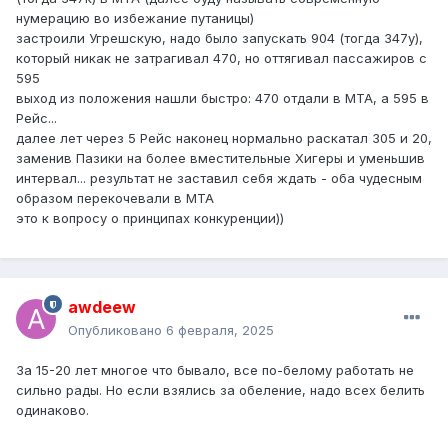
нумерацию во избежание путаницы)
застроили Угрешскую, надо было запускать 904 (тогда 347у),
который никак не затрагивал 470, но оттягивал пассажиров с
595
выход из положения нашли быстро: 470 отдали в МТА, а 595 в
Рейс...
далее лет через 5 Рейс наконец нормально раскатал 305 и 20,
заменив Пазики на более вместительные Хигеры и уменьшив
интервал... результат не заставил себя ждать - оба чудесным
образом перекочевали в МТА
это к вопросу о принципах конкуренции))
awdeew
Опубликовано
6 февраля, 2025
За 15-20 лет многое что бывало, все по-белому работать не
сильно рады. Но если взялись за обеление, надо всех белить
одинаково.