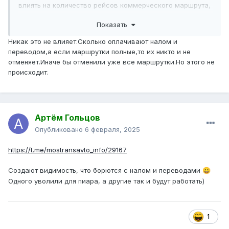
влиять на количество рейсов коммерческого маршрута,
о чем на этом форуме уже где-то писАли.
Показать
Никак это не влияет.Сколько оплачивают налом и
переводом,а если маршрутки полные,то их никто и не
отменяет.Иначе бы отменили уже все маршрутки.Но этого не
происходит.
Артём Гольцов
Опубликовано
6 февраля, 2025
https://t.me/mostransavto_info/29167
Создают видимость, что борются с налом и переводами
😀
Одного уволили для пиара, а другие так и будут работать)
1