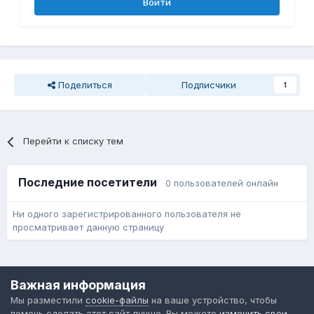
Войти
Поделиться
Подписчики
1
Перейти к списку тем
Последние посетители
0 пользователей онлайн
Ни одного зарегистрированного пользователя не
просматривает данную страницу
Язык
Обратная связь
Cookie-файлы
Важная информация
Форум общественного транспорта
Мы разместили
cookie-файлы
на ваше устройство, чтобы
Powered by Invision Community
помочь сделать этот сайт лучше. Вы можете
изменить свои