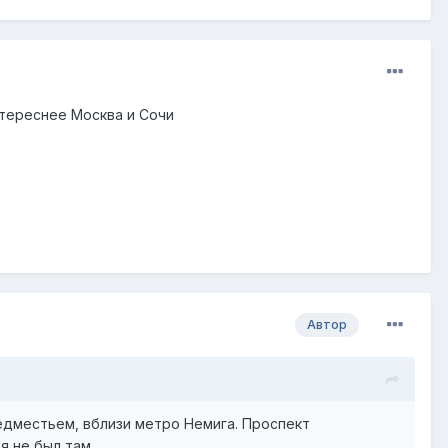
нтереснее Москва и Сочи
Автор
едместьем, вблизи метро Немига. Проспект
я не был там