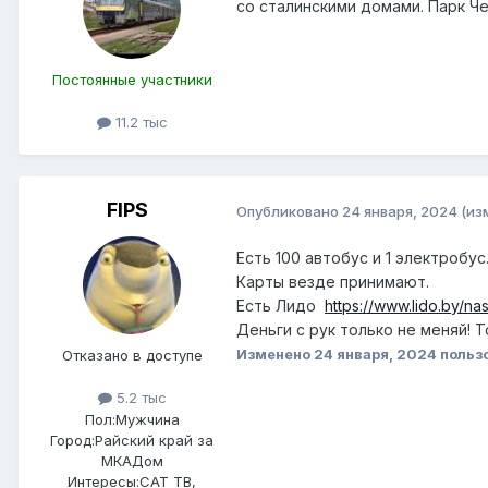
со сталинскими домами. Парк Ч
Постоянные участники
11.2 тыс
FIPS
Опубликовано
24 января, 2024
(из
Есть 100 автобус и 1 электробу
Карты везде принимают.
Есть Лидо
https://www.lido.by/na
Деньги с рук только не меняй! 
Изменено
24 января, 2024
польз
Отказано в доступе
5.2 тыс
Пол:
Мужчина
Город:
Райский край за
МКАДом
Интересы:
САТ ТВ,