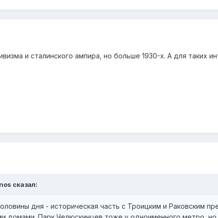
визма и сталинского ампира, но больше 1930-х. А для таких и
enos
сказал:
оловины дня - историческая часть с Троицким и Раковским пр
и домами. Парк Челюскинцев тоже у одноименного метро, но 