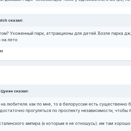
blch
сказал:
том? Ухоженный парк, аттракционы для детей. Возле парка джд
 на лето
ам
 Цукен
сказал:
ь на любителя. как по мне, то в белоруссии есть существенно 
ке достаточно прогуляться по проспекту независимости, чтобы
сталинского ампира (к которым я не отношусь). им там хорошо