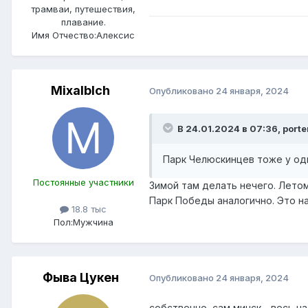
трамваи, путешествия,
плавание.
Имя Отчество:
Алексис
Mixalblch
Опубликовано
24 января, 2024
В 24.01.2024 в 07:36,
port
Парк Челюскинцев тоже у о
Постоянные участники
Зимой там делать нечего. Летом
Парк Победы аналогично. Это н
18.8 тыс
Пол:
Мужчина
Фыва Цукен
Опубликовано
24 января, 2024
собственно, сам минск - весь н