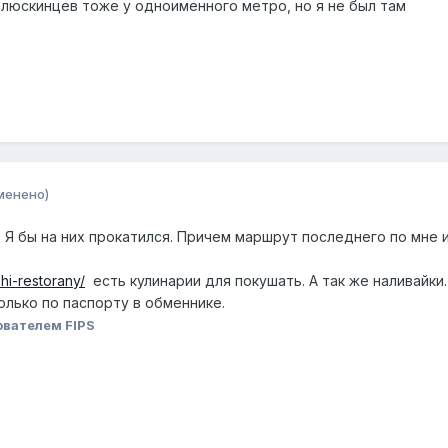
елюскинцев тоже у одноименного метро, но я не был там
менено)
с. Я бы на них прокатился. Причем маршрут последнего по мне 
shi-restorany/
есть кулинарии для покушать. А так же наливайки.
Только по паспорту в обменнике.
ователем FIPS