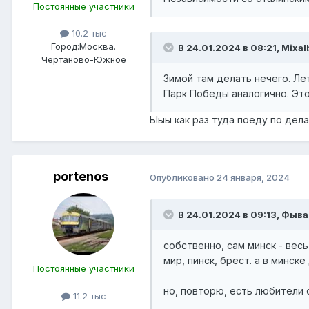
Постоянные участники
10.2 тыс
Город:
Москва.
В 24.01.2024 в 08:21,
Mixal
Чертаново-Южное
Зимой там делать нечего. Ле
Парк Победы аналогично. Это
Ыыы как раз туда поеду по дел
portenos
Опубликовано
24 января, 2024
В 24.01.2024 в 09:13,
Фыва
собственно, сам минск - вес
мир, пинск, брест. а в минс
Постоянные участники
но, повторю, есть любители 
11.2 тыс