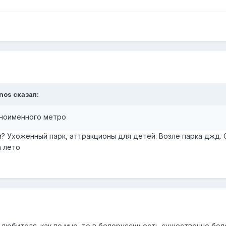
enos
сказал:
дноименного метро
? Ухоженный парк, аттракционы для детей. Возле парка джд. 
а лето
а любителя. как по мне, то в белоруссии есть существенно бол