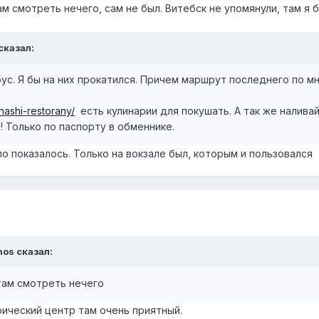
ам смотреть нечего, сам не был. Витебск не упомянули, там я 
сказал:
бус. Я бы на них прокатился. Причем маршрут последнего по м
/nashi-restorany/
есть кулинарии для покушать. А так же наливай
! Только по паспорту в обменнике.
о показалось. Только на вокзале был, которым и пользовался
nos
сказал:
там смотреть нечего
орический центр там очень приятный.