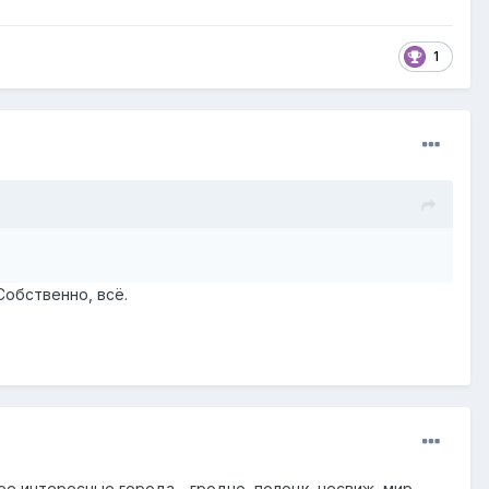
1
Собственно, всё.
ее интересные города - гродно, полоцк, несвиж, мир,