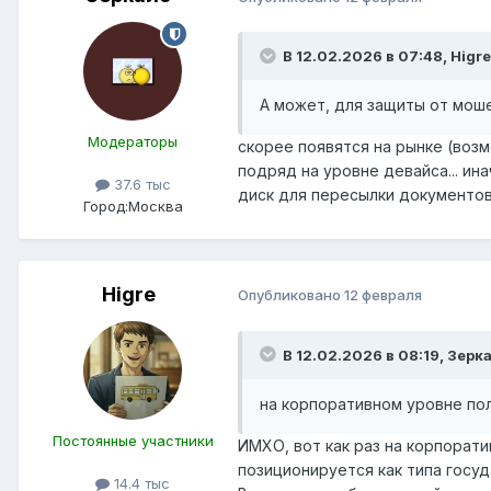
В 12.02.2026 в 07:48,
Higre
А может, для защиты от мош
Модераторы
скорее появятся на рынке (во
подряд на уровне девайса... ин
37.6 тыс
диск для пересылки документов 
Город:
Москва
Higre
Опубликовано
12 февраля
В 12.02.2026 в 08:19,
Зерк
на корпоративном уровне по
Постоянные участники
ИМХО, вот как раз на корпорат
позиционируется как типа госу
14.4 тыс