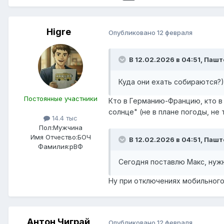
Higre
Опубликовано
12 февраля
В 12.02.2026 в 04:51,
Пашт
Куда они ехать собираются?)
Постоянные участники
Кто в Германию-Францию, кто в 
солнце" (не в плане погоды, не 
14.4 тыс
Пол:
Мужчина
Имя Отчество:
БОЧ
В 12.02.2026 в 04:51,
Пашт
Фамилия:
рВФ
Сегодня поставлю Макс, нужн
Ну при отключениях мобильного 
Антон Чиграй
Опубликовано
12 февраля