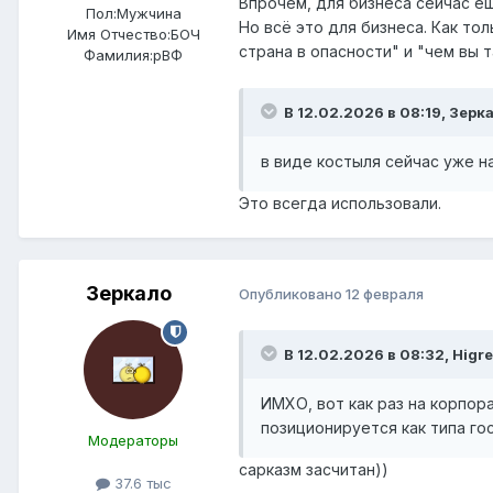
Впрочем, для бизнеса сейчас ещ
Пол:
Мужчина
Но всё это для бизнеса. Как то
Имя Отчество:
БОЧ
страна в опасности" и "чем вы 
Фамилия:
рВФ
В 12.02.2026 в 08:19,
Зерк
в виде костыля сейчас уже н
Это всегда использовали.
Зеркало
Опубликовано
12 февраля
В 12.02.2026 в 08:32,
Higre
ИМХО, вот как раз на корпор
позиционируется как типа го
Модераторы
сарказм засчитан))
37.6 тыс