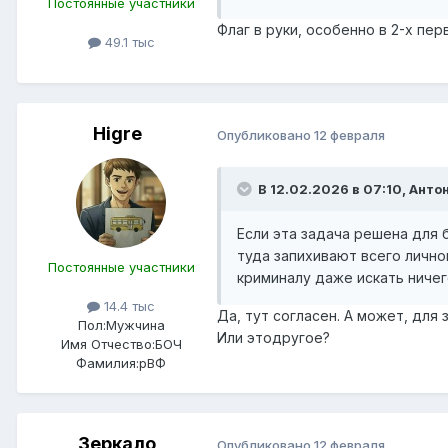
Постоянные участники
Флаг в руки, особенно в 2-х п
49.1 тыс
Higre
Опубликовано
12 февраля
В 12.02.2026 в 07:10,
Анто
Если эта задача решена для б
туда запихивают всего личног
Постоянные участники
криминалу даже искать ничег
14.4 тыс
Да, тут согласен. А может, дл
Пол:
Мужчина
Или этодругое?
Имя Отчество:
БОЧ
Фамилия:
рВФ
Зеркало
Опубликовано
12 февраля