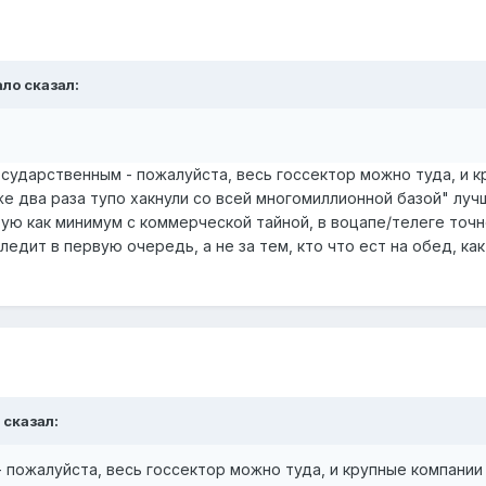
ало
сказал:
осударственным - пожалуйста, весь госсектор можно туда, и к
же два раза тупо хакнули со всей многомиллионной базой" луч
тую как минимум с коммерческой тайной, в воцапе/телеге точ
ледит в первую очередь, а не за тем, кто что ест на обед, ка
сказал:
 пожалуйста, весь госсектор можно туда, и крупные компании