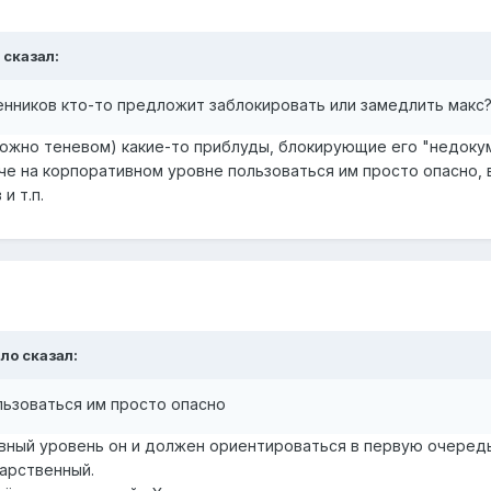
сказал:
енников кто-то предложит заблокировать или замедлить макс
зможно теневом) какие-то приблуды, блокирующие его "недо
аче на корпоративном уровне пользоваться им просто опасно, 
и т.п.
ало
сказал:
льзоваться им просто опасно
ивный уровень он и должен ориентироваться в первую очередь
дарственный.