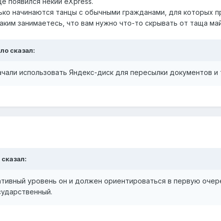
ё появился некий eXpress.
лько начинаются танцы с обычными гражданами, для которых пр
таким занимаетесь, что вам нужно что-то скрывать от таща ма
ало
сказал:
ачали использовать Яндекс-диск для пересылки документов и т
сказал:
ативный уровень он и должен ориентироваться в первую очере
сударственный.