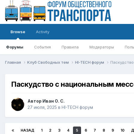
Browse
Activity
Форумы
События
Правила
Модераторы
Поль
Главная
Kлуб Свободных тем
HI-TECH форум
Паскудство
Паскудство с национальным мес
Автор
Иван О. С.
27 июля, 2025
в
HI-TECH форум
НАЗАД
1
2
3
4
5
6
7
8
9
10
Д