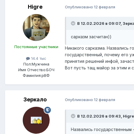
Higre
Опубликовано
12 февраля
В 12.02.2026 в 09:07,
Зерк
сарказм засчитан))
Постоянные участники
Никакого сарказма. Назвались г
государственный, почему его у
14.4 тыс
принятия решений инфой, зачас
Пол:
Мужчина
Вот пусть тащ майор за этим и с
Имя Отчество:
БОЧ
Фамилия:
рВФ
Зеркало
Опубликовано
12 февраля
В 12.02.2026 в 09:43,
Higre
Назвались государственным -