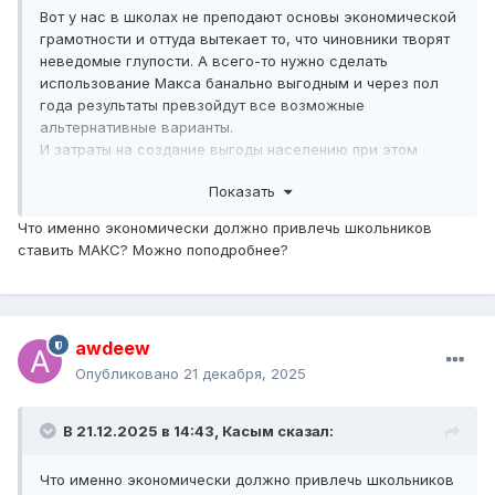
Вот у нас в школах не преподают основы экономической
грамотности и оттуда вытекает то, что чиновники творят
неведомые глупости. А всего-то нужно сделать
использование Макса банально выгодным и через пол
года результаты превзойдут все возможные
альтернативные варианты.
И затраты на создание выгоды населению при этом
окажутся ещё поменьше тех, что сейчас идёт на
Показать
принуждение.
Что именно экономически должно привлечь школьников
ставить МАКС? Можно поподробнее?
awdeew
Опубликовано
21 декабря, 2025
В 21.12.2025 в 14:43,
Касым
сказал:
Что именно экономически должно привлечь школьников