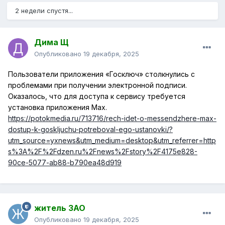
2 недели спустя...
Дима Щ
Опубликовано
19 декабря, 2025
Пользователи приложения «Госключ» столкнулись с
проблемами при получении электронной подписи.
Оказалось, что для доступа к сервису требуется
установка приложения Max.
https://potokmedia.ru/713716/rech-idet-o-messendzhere-max-
dostup-k-goskljuchu-potreboval-ego-ustanovki/?
utm_source=yxnews&utm_medium=desktop&utm_referrer=http
s%3A%2F%2Fdzen.ru%2Fnews%2Fstory%2F4175e828-
90ce-5077-ab88-b790ea48d919
житель ЗАО
Опубликовано
19 декабря, 2025