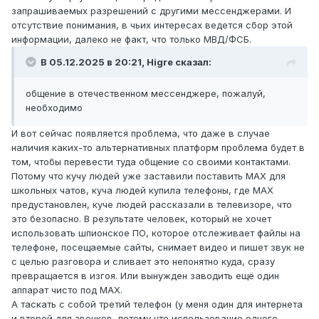
запрашиваемых разрешений с другими мессенджерами. И
отсутствие понимания, в чьих интересах ведется сбор этой
информации, далеко не факт, что только МВД/ФСБ.
В 05.12.2025 в 20:21,
Higre
сказал:
общение в отечественном мессенджере, пожалуй,
необходимо
И вот сейчас появляется проблема, что даже в случае
наличия каких-то альтернативных платформ проблема будет в
том, чтобы перевести туда общение со своими контактами.
Потому что кучу людей уже заставили поставить MAX для
школьных чатов, куча людей купила телефоны, где MAX
предустановлен, куче людей рассказали в телевизоре, что
это безопасно. В результате человек, который не хочет
использовать шпионское ПО, которое отслеживает файлы на
телефоне, посещаемые сайты, снимает видео и пишет звук не
с целью разговора и сливает это непонятно куда, сразу
превращается в изгоя. Или вынужден заводить ещё один
аппарат чисто под MAX.
А таскать с собой третий телефон (у меня один для интернета
и второй для звонков, потому что использование одного