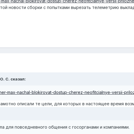
max-nachal-blokirovat-dostup-cherez-neofitcialnye-versii-prilozhen
 этой новости сборки с попытками вырезать телеметрию выкла
О. С.
сказал:
er-max-nachal-blokirovat-dostup-cherez-neofitcialnye-versii-priloz
рамотно описали те цели, для которых в настоящее время воз
ла для повседневного общения с госорганами и компаниями.