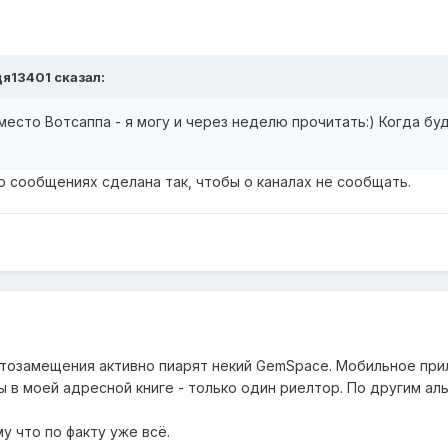
дя13401
сказал:
вместо Вотсаппа - я могу и через неделю прочитать:) Когда б
о сообщениях сделана так, чтобы о каналах не сообщать.
ртозамещения активно пиарят некий GemSpace. Мобильное прил
 в моей адресной книге - только один риелтор. По другим альт
у что по факту уже всё.