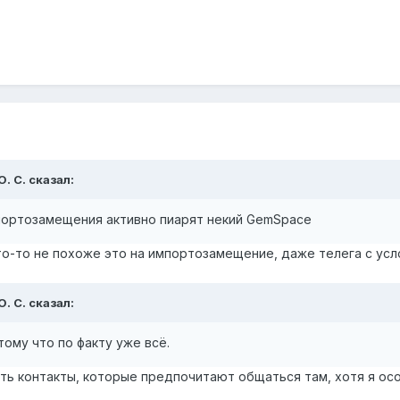
О. С.
сказал:
мпортозамещения активно пиарят некий GemSpace
то-то не похоже это на импортозамещение, даже телега с ус
О. С.
сказал:
тому что по факту уже всё.
сть контакты, которые предпочитают общаться там, хотя я ос