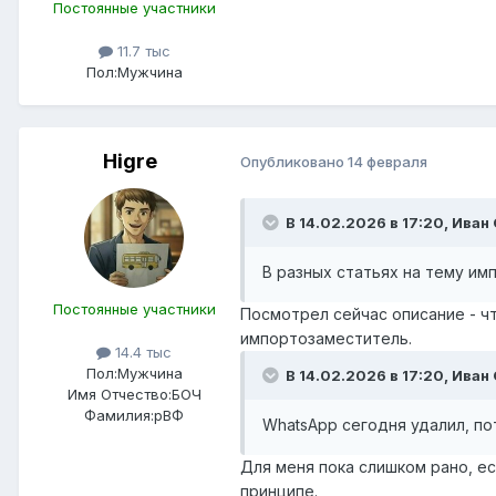
Постоянные участники
11.7 тыс
Пол:
Мужчина
Higre
Опубликовано
14 февраля
В 14.02.2026 в 17:20,
Иван 
В разных статьях на тему и
Постоянные участники
Посмотрел сейчас описание - ч
импортозаместитель.
14.4 тыс
Пол:
Мужчина
В 14.02.2026 в 17:20,
Иван 
Имя Отчество:
БОЧ
Фамилия:
рВФ
WhatsApp сегодня удалил, по
Для меня пока слишком рано, е
принципе.