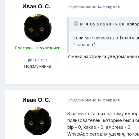
Иван О. С.
Опубликовано
14 февраля
В 14.02.2026 в 15:08,
Воло
Если мне написать в Телегу 
"каналов".
Постоянные участники
У меня настройка уведомлений 
11.7 тыс
Пол:
Мужчина
Иван О. С.
Опубликовано
14 февраля
В разных статьях на тему импо
пользователей, которые были бы
bip - 0, kakao - 0, eXpress - 6.
WhatsApp сегодня удалил, потом