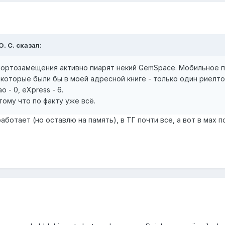
О. С.
сказал:
мпортозамещения активно пиарят некий GemSpace. Мобильное 
, которые были бы в моей адресной книге - только один риелт
ao - 0, eXpress - 6.
тому что по факту уже всё.
работает (но оставлю на память), в ТГ почти все, а вот в мах 