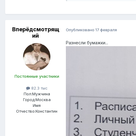
Вперёдсмотрящ
Опубликовано
17 февраля
ий
Разнесли бумажки...
Постоянные участники
82.3 тыс
Пол:
Мужчина
Город:
Москва
Имя
Отчество:
Константин