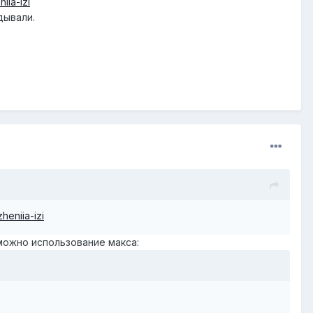
iia-izi
дывали.
heniia-izi
можно использование макса: