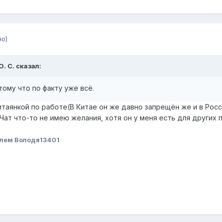
но)
О. С.
сказал:
тому что по факту уже всё.
итаянкой по работе(В Китае он же давно запрещён же и в Рос
иЧат что-то не имею желания, хотя он у меня есть для других
лем Володя13401