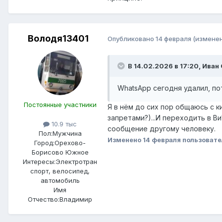
Володя13401
Опубликовано
14 февраля
(измене
В 14.02.2026 в 17:20,
Иван 
WhatsApp сегодня удалил, по
Постоянные участники
Я в нём до сих пор общаюсь с к
запретами?)...И переходить в В
10.9 тыс
сообщение другому человеку.
Пол:
Мужчина
Изменено
14 февраля
пользовате
Город:
Орехово-
Борисово Южное
Интересы:
Электротран
спорт, велосипед,
автомобиль
Имя
Отчество:
Владимир