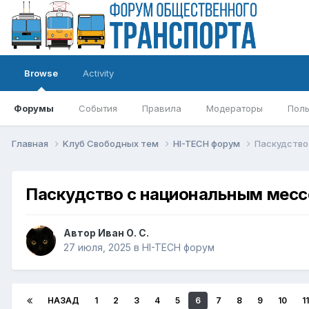
Browse
Activity
Форумы
События
Правила
Модераторы
Поль
Главная
Kлуб Свободных тем
HI-TECH форум
Паскудство
Паскудство с национальным мес
Автор
Иван О. С.
27 июля, 2025
в
HI-TECH форум
НАЗАД
1
2
3
4
5
6
7
8
9
10
11