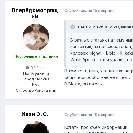
Вперёдсмотрящ
Опубликовано
15 февраля
ий
В 14.02.2026 в 17:20,
Иван 
В разных статьях на тему и
контактик, из пользователей
человек, signal - 1, bip - 0, kak
Постоянные участники
WhatsApp сегодня удалил, по
82.3 тыс
В том то и дело, что вотсап не 
Пол:
Мужчина
общаться особо мне не с кем...
Город:
Москва
В ВК да, общаюсь...
Имя
Отчество:
Константин
Иван О. С.
Опубликовано
15 февраля
Кстати, про съем информации