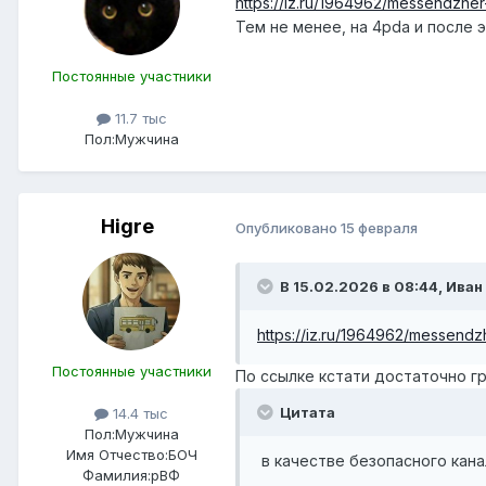
https://iz.ru/1964962/messendzher-
Тем не менее, на 4pda и после
Постоянные участники
11.7 тыс
Пол:
Мужчина
Higre
Опубликовано
15 февраля
В 15.02.2026 в 08:44,
Иван 
https://iz.ru/1964962/messendzh
Постоянные участники
По ссылке кстати достаточно г
Цитата
14.4 тыс
Пол:
Мужчина
Имя Отчество:
БОЧ
в качестве безопасного кана
Фамилия:
рВФ