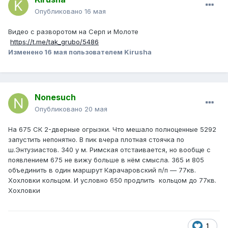
Опубликовано
16 мая
Видео с разворотом на Серп и Молоте
https://t.me/tak_grubo/5486
Изменено
16 мая
пользователем Kirusha
Nonesuch
Опубликовано
20 мая
На 675 СК 2-дверные огрызки. Что мешало полноценные 5292
запустить непонятно. В пик вчера плотная стоячка по
ш.Энтузиастов. 340 у м. Римская отстаивается, но вообще с
появлением 675 не вижу больше в нём смысла. 365 и 805
объединить в один маршрут Карачаровский п/п — 77кв.
Хохловки кольцом. И условно 650 продлить кольцом до 77кв.
Хохловки
1