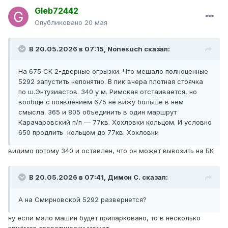
Gleb72442
Опубликовано
20 мая
В 20.05.2026 в 07:15,
Nonesuch
сказал:
На 675 СК 2-дверные огрызки. Что мешало полноценные
5292 запустить непонятно. В пик вчера плотная стоячка
по ш.Энтузиастов. 340 у м. Римская отстаивается, но
вообще с появлением 675 не вижу больше в нём
смысла. 365 и 805 объединить в один маршрут
Карачаровский п/п — 77кв. Хохловки кольцом. И условно
650 продлить кольцом до 77кв. Хохловки
видимо потому 340 и оставлен, что он может вывозить на БК
В 20.05.2026 в 07:41,
Димон С.
сказал:
А на Смирновской 5292 развернется?
ну если мало машин будет припарковано, то в несколько