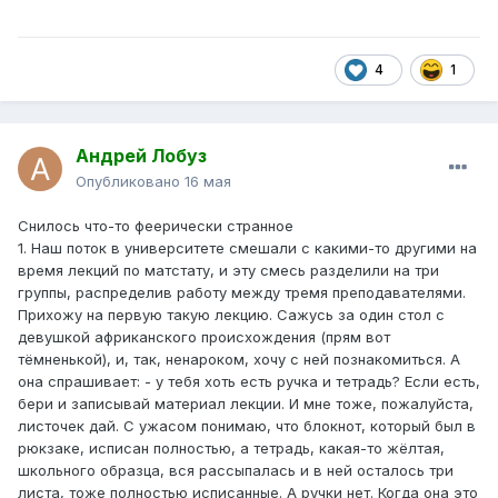
4
1
Андрей Лобуз
Опубликовано
16 мая
Снилось что-то феерически странное
1. Наш поток в университете смешали с какими-то другими на
время лекций по матстату, и эту смесь разделили на три
группы, распределив работу между тремя преподавателями.
Прихожу на первую такую лекцию. Сажусь за один стол с
девушкой африканского происхождения (прям вот
тёмненькой), и, так, ненароком, хочу с ней познакомиться. А
она спрашивает: - у тебя хоть есть ручка и тетрадь? Если есть,
бери и записывай материал лекции. И мне тоже, пожалуйста,
листочек дай. С ужасом понимаю, что блокнот, который был в
рюкзаке, исписан полностью, а тетрадь, какая-то жёлтая,
школьного образца, вся рассыпалась и в ней осталось три
листа, тоже полностью исписанные. А ручки нет. Когда она это