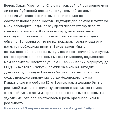
Вечер. Закат. Уже тепло. Стою на трамвайной остановке чуть
ли не на Лубянской площади, жду трамвай до дома.
(Наземный транспорт в этом сне нисколько не
соответствовал реальности). Подходят два бомжа и хотят со
мной заговорить, один сразу протягивает стопку чего-то
красного и мутного. Я зачем-то беру, но моментально
приходит осознание, что пить это небезопасно и отдаю
обратно. Вспоминаю, что по их правилам, если угощают и
взял, то необходимо выпить. Таков закон. Иначе
неприятностей не избежать. Тут, прямо по трамвайным путям,
как это принято в некоторых местах в Москве, подъезжает
мой спаситель: электробус КамАЗ-52222 по 127 маршруту до
МЦД Лианозово. Сажусь, бомжи за мной не заходят.
Доезжаю до станции Цветной бульвар, затем по вполне
существующим линиям метро до Чеховской, там на
Пушкинскую и к себе на Юго-Восток, как и должно быть в
реальной жизни. Но сама Пушкинская была, мягко говоря,
странной: узкие арки и гораздо более толстые колонны. На
удивление, это всё смотрелось в разы красивее, чем в
реальности.
Изменено
30 апреля
пользователем Андрей Лобуз