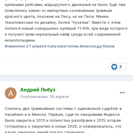
нулевыми рейсами, маршрутного движения не было. Ещё там
появлялись какие-то импортные сочленённые трамваи
красного цвета, похожие на Песу, но не Песы. Менее
тяжеловесные по дизайну, более "пузатые". Вместе с этим
попался новый совершенно нулёвый 71-619, при виде которого
я получил прям нереальный кайф среди всей современной
низкопольщины.
Изменено
27 апреля
пользователем Александр Конов
2
Андрей Лобуз
Опубликовано
28 апреля
Снились две трамвайные системы с одинаковой судьбой: в
Нахабино и в Минске. Первая, судя по панорамам Яндекса
была закрыта в 2013 и полностью разобрана к 2015; вторая
готовилась к закрытию в конце 2026, и планировалось, что
вдоль закрытых линий поедут спринтеры.