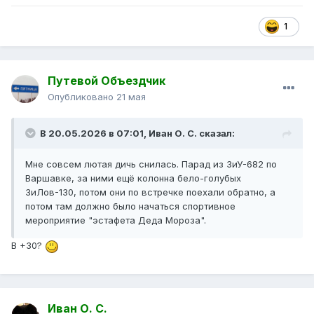
1
Путевой Объездчик
Опубликовано
21 мая
В 20.05.2026 в 07:01,
Иван О. С.
сказал:
Мне совсем лютая дичь снилась. Парад из ЗиУ-682 по
Варшавке, за ними ещё колонна бело-голубых
ЗиЛов-130, потом они по встречке поехали обратно, а
потом там должно было начаться спортивное
мероприятие "эстафета Деда Мороза".
В +30?
Иван О. С.