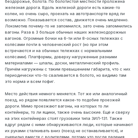
бездорожье, болота. По болотистой местности проложена
железная дорога. Вдоль железной дороги есть какие-то
колеи, но очень сыро, проехать на автотранспорте вряд ли
возможно. Показывается состав, движется очень медленно.
Локомотив почему-то не запомнился, зато очень запомнились
вагоны. Раза в 3 больше обычных наших железнодорожных
вагонов. Огромные бочки на 6-ти или 8-осных тележках с
колёсами почти в человеческий рост (но при этом
встречаются и на обычных тележках с нормальными
колёсами). Платформы, доверху нагруженные разными
материалами — шпалы, доски, металлический профиль.
Причём нагружены с таким превышением габарита, что с них
периодически что-то сваливается в болото, но видимо там
это норма и всем пофиг.
Место действия немного меняется. Тот же или аналогичный
поезд, но рядом появляется какое-то подобие проезжей
дороги. Мимо проезжают вагоны, на которых то ли
контейнеры, то ли ящики, также очень высокие. Ещё и сверху
на этих контейнерах стоят грузовики типа ЗИЛ-131. Также
вдруг рядом с ними обнаруживаются люди, которые начинают
их руками сталкивать вниз (поезд не останавливается), и
очевидно вместе с водителями, потому что после падения