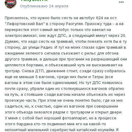
Опубликовано
24 апреля
Приснилось, что нужно было сесть на автобус 624 на ост.
"Лефортовский Вал" в сторону Разгуляя. Прихожу туда - а на
перекрестке этот самый автобус только что наехал на
электросамокат, они ждут ДПС, а следующий минут через 20.
Думаю, что надо сесть на трамвай, чтобы поехать хотя бы в ту
сторону, до улицы Радио. И тут на моих глазах один трамвай в
ожидании зеленого сигнала съезжает с рельс для обгона
другого трамвая, а дальше при трогании на разрешающий они
цепляются бортами, и объезжавший чуть не выскакивает на
тротуар. Снова ДТП, движение стоит, сзади сразу собралось
ещё не меньше 5 вагонов, среди них были и Татры (все
вагоны в этом сне были одиночными). Но тут ДПС появились
почти сразу, убрали один из столкнувшихся вагонов обратно
на путь, а стоявшие сзади вагоны начали объезжать их через
проезжую часть. При этом не очень понятно было, где на них
садиться, но, к счастью, один из вагонов при совершении
этого объезда оказался рядом с тротуаром и открыл двери.
У меня с собой был хороший фотоаппарат, но в процессе
этого бардака кто-то подменил мне его на какой-то
непонятный маленький серебристый китайский ноунейм. Я