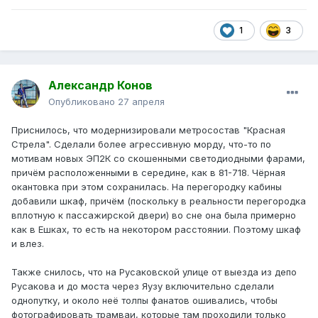
1
3
Александр Конов
Опубликовано
27 апреля
Приснилось, что модернизировали метросостав "Красная
Стрела". Сделали более агрессивную морду, что-то по
мотивам новых ЭП2К со скошенными светодиодными фарами,
причём расположенными в середине, как в 81-718. Чёрная
окантовка при этом сохранилась. На перегородку кабины
добавили шкаф, причём (поскольку в реальности перегородка
вплотную к пассажирской двери) во сне она была примерно
как в Ешках, то есть на некотором расстоянии. Поэтому шкаф
и влез.
Также снилось, что на Русаковской улице от выезда из депо
Русакова и до моста через Яузу включительно сделали
однопутку, и около неё толпы фанатов ошивались, чтобы
фотографировать трамваи, которые там проходили только