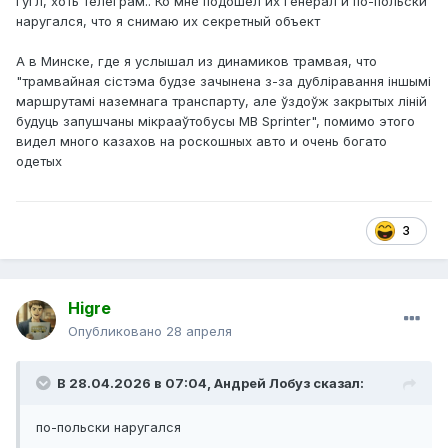
гугл, хоть телеграм.. Ко мне подошёл их генерал и по-польски
наругался, что я снимаю их секретный объект
А в Минске, где я услышал из динамиков трамвая, что
"трамвайная сістэма будзе зачынена з-за дубліравання іншымі
маршрутамі наземнага транспарту, але ўздоўж закрытых ліній
будуць запушчаны мікрааўтобусы MB Sprinter", помимо этого
видел много казахов на роскошных авто и очень богато
одетых
3
Higre
Опубликовано
28 апреля
В 28.04.2026 в 07:04,
Андрей Лобуз
сказал:
по-польски наругался