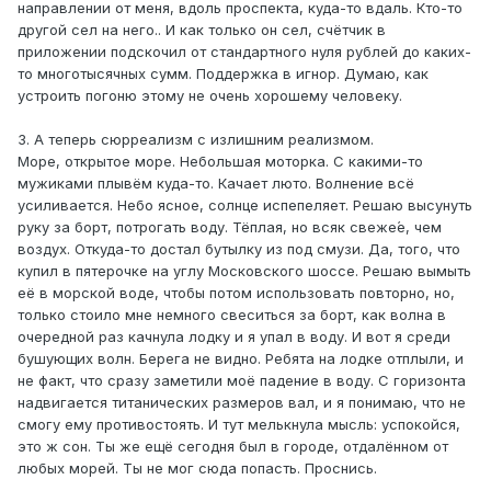
направлении от меня, вдоль проспекта, куда-то вдаль. Кто-то
другой сел на него.. И как только он сел, счётчик в
приложении подскочил от стандартного нуля рублей до каких-
то многотысячных сумм. Поддержка в игнор. Думаю, как
устроить погоню этому не очень хорошему человеку.
3. А теперь сюрреализм с излишним реализмом.
Море, открытое море. Небольшая моторка. С какими-то
мужиками плывём куда-то. Качает люто. Волнение всё
усиливается. Небо ясное, солнце испепеляет. Решаю высунуть
руку за борт, потрогать воду. Тёплая, но всяк свеже́е, чем
воздух. Откуда-то достал бутылку из под смузи. Да, того, что
купил в пятерочке на углу Московского шоссе. Решаю вымыть
её в морской воде, чтобы потом использовать повторно, но,
только стоило мне немного свеситься за борт, как волна в
очередной раз качнула лодку и я упал в воду. И вот я среди
бушующих волн. Берега не видно. Ребята на лодке отплыли, и
не факт, что сразу заметили моё падение в воду. С горизонта
надвигается титанических размеров вал, и я понимаю, что не
смогу ему противостоять. И тут мелькнула мысль: успокойся,
это ж сон. Ты же ещё сегодня был в городе, отдалённом от
любых морей. Ты не мог сюда попасть. Проснись.