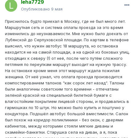
leha7729
Опубликовано
9 мая
Приснилось будто приехал в Москву, где не был много лет.
Маршрутная сеть и система оплаты проезда за это время
изменились до неузнаваемости. Мне нужно было доехать от
Лубянской до Серпуховской площади. По картам в телефоне
выяснил, что нужен автобус 18 маршрута, но остановка
находится не на самой площади, а на одной из боковых улиц,
отходящих к северу (!) от неё, после чего путём сложного
петляния по переулкам маршрут выходит на нужную трассу.
На остановке кроме меня этот маршрут ждала пожилая
женщина. От неё узнал, что оплата проезда производится
компостированием талонов "как сорок лет назад". Талоны
были аналогичны советским того времени - отпечатаны
зелёной краской на специальной билетной бумаге с
влагостойким покрытием лицевой стороны, и продавались в
гармошках по 10 штук. Но можно было купить и поштучно у
кондуктора. Подошёл автобус большой вместимости. Салон
был похож на коридор поликлиники - без окон, с дверями
кабинетов, между которыми стояли мягкие диваны и
скамейки-банкетки. Старушка села на диван, а я, пока