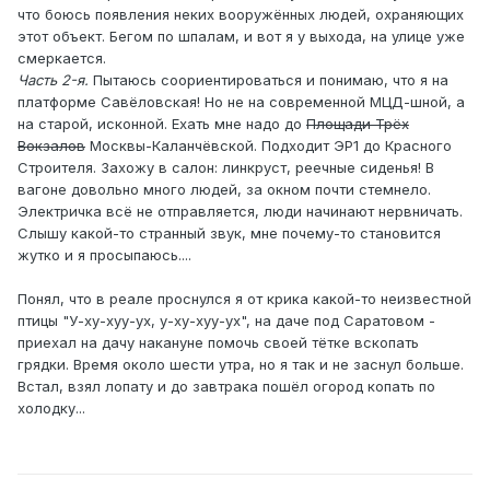
что боюсь появления неких вооружённых людей, охраняющих
этот объект. Бегом по шпалам, и вот я у выхода, на улице уже
смеркается.
Часть 2-я.
Пытаюсь соориентироваться и понимаю, что я на
платформе Савёловская! Но не на современной МЦД-шной, а
на старой, исконной. Ехать мне надо до
Площади Трёх
Вокзалов
Москвы-Каланчёвской. Подходит ЭР1 до Красного
Строителя. Захожу в салон: линкруст, реечные сиденья! В
вагоне довольно много людей, за окном почти стемнело.
Электричка всё не отправляется, люди начинают нервничать.
Слышу какой-то странный звук, мне почему-то становится
жутко и я просыпаюсь....
Понял, что в реале проснулся я от крика какой-то неизвестной
птицы "У-ху-хуу-ух, у-ху-хуу-ух", на даче под Саратовом -
приехал на дачу накануне помочь своей тётке вскопать
грядки. Время около шести утра, но я так и не заснул больше.
Встал, взял лопату и до завтрака пошёл огород копать по
холодку...