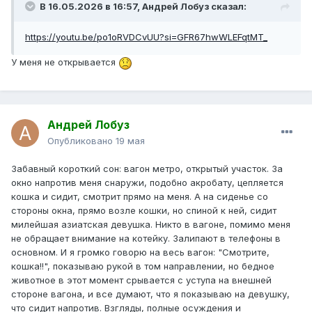
В 16.05.2026 в 16:57,
Андрей Лобуз
сказал:
https://youtu.be/po1oRVDCvUU?si=GFR67hwWLEFqtMT_
У меня не открывается
Андрей Лобуз
Опубликовано
19 мая
Забавный короткий сон: вагон метро, открытый участок. За
окно напротив меня снаружи, подобно акробату, цепляется
кошка и сидит, смотрит прямо на меня. А на сиденье со
стороны окна, прямо возле кошки, но спиной к ней, сидит
милейшая азиатская девушка. Никто в вагоне, помимо меня
не обращает внимание на котейку. Залипают в телефоны в
основном. И я громко говорю на весь вагон: "Смотрите,
кошка!!", показываю рукой в том направлении, но бедное
животное в этот момент срывается с уступа на внешней
стороне вагона, и все думают, что я показываю на девушку,
что сидит напротив. Взгляды, полные осуждения и