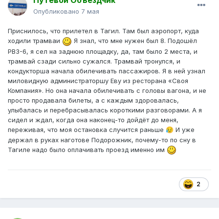
Путевой Объездчик
Опубликовано
7 мая
Приснилось, что прилетел в Тагил. Там был аэропорт, куда
ходили трамваи
Я знал, что мне нужен был 8. Подошёл
РВЗ-6, я сел на заднюю площадку, да, там было 2 места, и
трамвай сзади сильно сужался. Трамвай тронулся, и
кондукторша начала обилечивать пассажиров. Я в ней узнал
миловидную администраторшу Еву из ресторана «Своя
Компания». Но она начала обилечивать с головы вагона, и не
просто продавала билеты, а с каждым здоровалась,
улыбалась и перебрасывалась короткими разговорами. А я
сидел и ждал, когда она наконец-то дойдёт до меня,
переживая, что моя остановка случится раньше
И уже
😥
держал в руках наготове Подорожник, почему-то по сну в
Тагиле надо было оплачивать проезд именно им
2