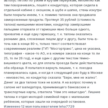
автобус петлял по узким и крутым переулкам, непонятно как
там поворачиваясь, пошёл к кондуктору, которая сидела в
отдельной кабине с окошком, в шубе и шапке, стены изнутри
были покрыты инеем, т. к. помимо талонов она продавала
замороженные продукты. Протянул 35 рублей (стоимость
талона) нынешними монетами, кондуктор замёрзшими
пальцами оторвала от гармошки явно больше одного,
прихватив и ещё одну гармошку, т. к. талоны оказались
разными: два, сложенные лицом друг к другу, были точь-в-
точь как в конце 80-х, только текст соответствовал
современным реалиям (ГУП "Мосгортранс", цена не указана,
типография - какое-то АО, и в номере заказа на конце то ли
25, то ли 26 год), и ещё один с другим текстом тёмно-
вишневого цвета, но для оплаты проезда были действительны
оба образца. Я попытался вернуть лишние, т. к. поездка
планировалась одна, и когда я следующий раз буду в Москве
- неизвестно, но кондуктор сказала: "Бери, мне не жалко".
Денег за два талона тоже не взяла. А на вопрос почему в
салоне нет валидатора, принимающего банковские и
транспортные карты, ответила "Нам это невыгодно". Лишние
талоны я отдал молодой семейной паре с маленьким
ребёнком, которые зашли на очередной остановке.
Изменено
12 мая
пользователем leha7729