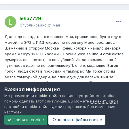
leha7729
Опубликовано
21 мая
Два года назад, так же в конце мая, приснилось, будто еду с
мамой на ЭР2 в ПИД-окрасе по перегону Малоярославец -
Шемякино в сторону Москвы. Конец ноября - начало декабря,
время между 16 и 17 часами - Солнце уже зашло и сгущаются
сумерки, снег лежит, но неглубокий. Из-за ковырялок по 2
пути поезд идёт по неправильному 1, очень медленно. Вагон
полон, люди стоят в проходах и тамбурах. Мы тоже стоим
возле тамбурной двери, на площадке для багажа. Вид за
окном совсем не такой, как на самом деле. Путь идёт по
насыпи, справа по ходу стоят пятиэтажки, похожие на ту, что в
Важная информация
начале перегона Нара - Латышская (площадь Свободы, 17).
Мы разместили
cookie-файлы
на ваше устройство, чтобы
Видно, как во дворе играют дети, катаются с горки. Поезд
помочь сделать этот сайт лучше. Вы можете
изменить свои
останавливается возле домов. На 2 пути стоят путейцы, в
настройки cookie-файлов
, или продолжить без изменения
сторону Малого медленно движется ЧМЭ3 с путеремонтной
настроек.
машиной. По насыпи поднимается сигналист - женщина лет
Принять cookie
Отклонить файлы сookie
60, передвигающаяся с трудом - и показывает машинисту
электрички свёрнутый жёлтый флаг, почему-то встав при