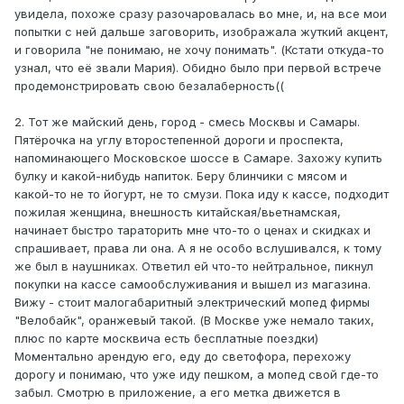
увидела, похоже сразу разочаровалась во мне, и, на все мои
попытки с ней дальше заговорить, изображала жуткий акцент,
и говорила "не понимаю, не хочу понимать". (Кстати откуда-то
узнал, что её звали Мария). Обидно было при первой встрече
продемонстрировать свою безалаберность((
2. Тот же майский день, город - смесь Москвы и Самары.
Пятёрочка на углу второстепенной дороги и проспекта,
напоминающего Московское шоссе в Самаре. Захожу купить
булку и какой-нибудь напиток. Беру блинчики с мясом и
какой-то не то йогурт, не то смузи. Пока иду к кассе, подходит
пожилая женщина, внешность китайская/вьетнамская,
начинает быстро тараторить мне что-то о ценах и скидках и
спрашивает, права ли она. А я не особо вслушивался, к тому
же был в наушниках. Ответил ей что-то нейтральное, пикнул
покупки на кассе самообслуживания и вышел из магазина.
Вижу - стоит малогабаритный электрический мопед фирмы
"Велобайк", оранжевый такой. (В Москве уже немало таких,
плюс по карте москвича есть бесплатные поездки)
Моментально арендую его, еду до светофора, перехожу
дорогу и понимаю, что уже иду пешком, а мопед свой где-то
забыл. Смотрю в приложение, а его метка движется в