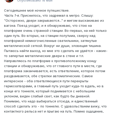
Опубликовано
16 мая
Сегодняшнее моё ночное путешествие.
Часть 1-я.
Приснилось, что задремал в метро. Слышу:
"Осторожно, двери закрываются..." и мигом выскакиваю из
вагона. Поезд уходит, и я обнаруживаю, что стою на
платформе очень странной станции. Во-первых, на ней только
один путь. Во-вторых, на станции полутьма, сверху над
платформой немногочисленные светильники, затянутые
металлической сеткой. Вокруг ни души, зловещая тишина.
Пытаюсь найти выход, но мне это сделать не удаётся - какие-
то запертые металлические двери в стене и т.п.
Направляюсь по платформе к противоположному концу
станции и обнаруживаю, что от главного пути в месте, где
платформа заканчивается, есть ответвление, которое потом
раздваивается, обе стрелки автоматические. Самое
интересное - оба ответвляющихся пути перекрыты
гермозатворами, а главный путь уходит куда-то вдаль, но в
конце его тоннеля, который поднимается с небольшим
уклоном, виден слабый свет, как будто бы дневной.
Понимаю, что надо выбираться отсюда, и единственный
способ сделать это - по тоннелю. С удовольствием вижу, что
контактного рельса нет и прыгаю на путь. Помню ощущение,