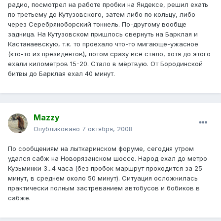
радио, посмотрел на работе пробки на Яндексе, решил ехать
по третьему до Кутузовского, затем либо по кольцу, либо
через Серебряноборский тоннель. По-другому вообще
задница. На Кутузовском пришлось свернуть на Барклая и
Кастанаевскую, т.к. то проехало что-то мигающе-ужасное
(кто-то из президентов), потом сразу всё стало, хотя до этого
ехали километров 15-20. Стало в мёртвую. От Бородинской
битвы до Барклая ехал 40 минут.
Mazzy
Опубликовано
7 октября, 2008
По сообщениям на лыткаринском форуме, сегодня утром
удался сабж на Новорязанском шоссе. Народ ехал до метро
Кузьминки 3...4 часа (без пробок маршрут проходится за 25
минут, в среднем около 50 минут). Ситуация осложнилась
практически полным застреванием автобусов и бобиков в
сабже.