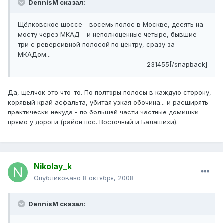
DennisM сказал:
Щёлковское шоссе - восемь полос в Москве, десять на
мосту через МКАД - и неполноценные четыре, бывшие
три с реверсивной полосой по центру, сразу за
МКАДом...
231455[/snapback]
Да, щелчок это что-то. По полторы полосы в каждую сторону,
корявый край асфальта, убитая узкая обочина... и расширять
практически некуда - по большей части частные домишки
прямо у дороги (район пос. Восточный и Балашихи).
Nikolay_k
Опубликовано
8 октября, 2008
DennisM сказал: