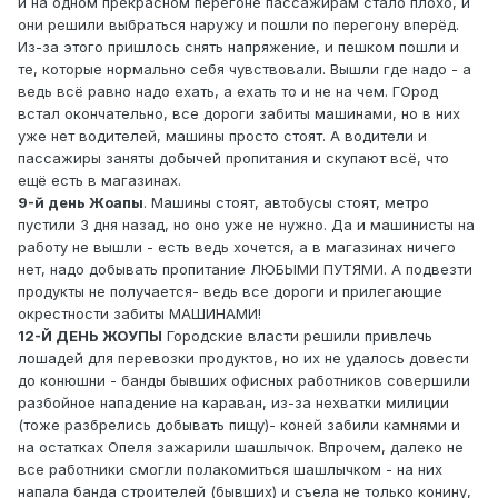
и на одном прекрасном перегоне пассажирам стало плохо, и
они решили выбраться наружу и пошли по перегону вперёд.
Из-за этого пришлось снять напряжение, и пешком пошли и
те, которые нормально себя чувствовали. Вышли где надо - а
ведь всё равно надо ехать, а ехать то и не на чем. ГОрод
встал окончательно, все дороги забиты машинами, но в них
уже нет водителей, машины просто стоят. А водители и
пассажиры заняты добычей пропитания и скупают всё, что
ещё есть в магазинах.
9-й день Жоапы
. Машины стоят, автобусы стоят, метро
пустили 3 дня назад, но оно уже не нужно. Да и машинисты на
работу не вышли - есть ведь хочется, а в магазинах ничего
нет, надо добывать пропитание ЛЮБЫМИ ПУТЯМИ. А подвезти
продукты не получается- ведь все дороги и прилегающие
окрестности забиты МАШИНАМИ!
12-Й ДЕНЬ ЖОУПЫ
Городские власти решили привлечь
лошадей для перевозки продуктов, но их не удалось довести
до конюшни - банды бывших офисных работников совершили
разбойное нападение на караван, из-за нехватки милиции
(тоже разбрелись добывать пищу)- коней забили камнями и
на остатках Опеля зажарили шашлычок. Впрочем, далеко не
все работники смогли полакомиться шашлычком - на них
напала банда строителей (бывших) и съела не только конину,