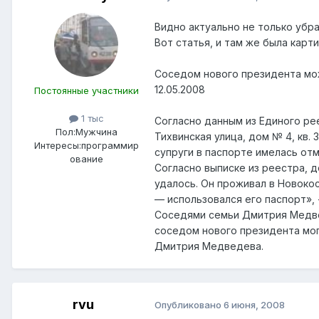
Видно актуально не только убр
Вот статья, и там же была кар
Соседом нового президента мо
12.05.2008
Постоянные участники
1 тыс
Согласно данным из Единого ре
Пол:
Мужчина
Тихвинская улица, дом № 4, кв. 
Интересы:
программир
супруги в паспорте имелась отм
ование
Согласно выписке из реестра, 
удалось. Он проживал в Новоко
— использовался его паспорт», 
Соседями семьи Дмитрия Медве
соседом нового президента мог
Дмитрия Медведева.
rvu
Опубликовано
6 июня, 2008