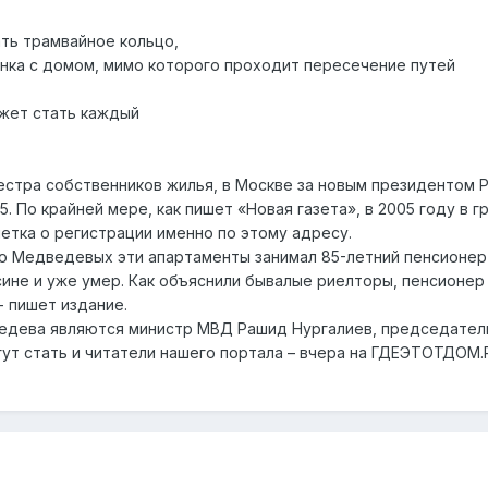
ать трамвайное кольцо,
тинка с домом, мимо которого проходит пересечение путей
жет стать каждый
естра собственников жилья, в Москве за новым президентом
35. По крайней мере, как пишет «Новая газета», в 2005 году в 
етка о регистрации именно по этому адресу.
до Медведевых эти апартаменты занимал 85-летний пенсионер 
сине и уже умер. Как объяснили бывалые риелторы, пенсионер 
- пишет издание.
дева являются министр МВД Рашид Нургалиев, председатель 
ут стать и читатели нашего портала – вчера на ГДЕЭТОТДОМ