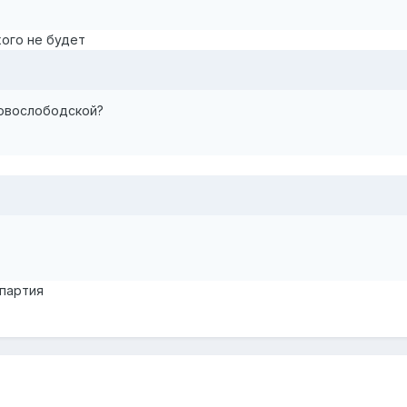
хого не будет
Новослободской?
 партия