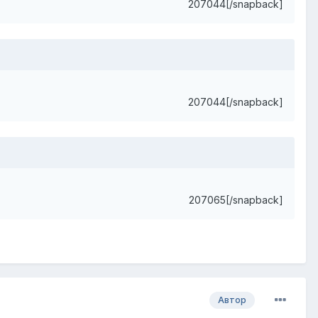
207044[/snapback]
207044[/snapback]
207065[/snapback]
Автор