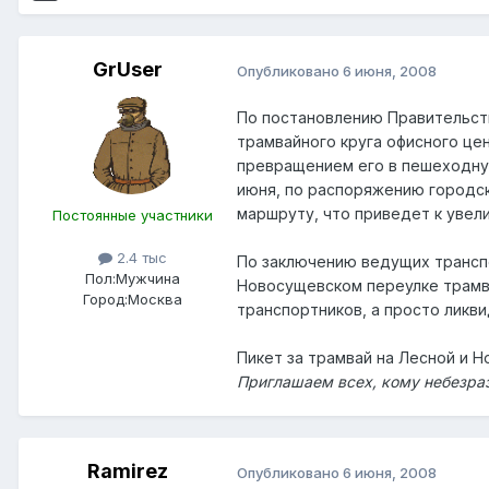
GrUser
Опубликовано
6 июня, 2008
По постановлению Правительств
трамвайного круга офисного це
превращением его в пешеходную
июня, по распоряжению городск
маршруту, что приведет к увел
Постоянные участники
2.4 тыс
По заключению ведущих транспо
Пол:
Мужчина
Новосущевском переулке трамв
Город:
Москва
транспортников, а просто ликв
Пикет за трамвай на Лесной и 
Приглашаем всех, кому небезра
Ramirez
Опубликовано
6 июня, 2008