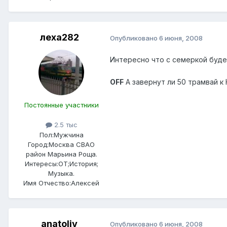
леха282
Опубликовано
6 июня, 2008
Интересно что с семеркой будет
OFF
А завернут ли 50 трамвай 
Постоянные участники
2.5 тыс
Пол:
Мужчина
Город:
Москва СВАО
район Марьина Роща.
Интересы:
ОТ;История;
Музыка.
Имя Отчество:
Алексей
anatoliy
Опубликовано
6 июня, 2008