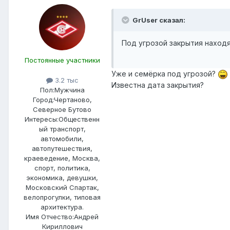
GrUser сказал:
Под угрозой закрытия наход
Постоянные участники
Уже и семёрка под угрозой?
3.2 тыс
Известна дата закрытия?
Пол:
Мужчина
Город:
Чертаново,
Северное Бутово
Интересы:
Общественн
ый транспорт,
автомобили,
автопутешествия,
краеведение, Москва,
спорт, политика,
экономика, девушки,
Московский Спартак,
велопрогулки, типовая
архитектура.
Имя Отчество:
Андрей
Кириллович