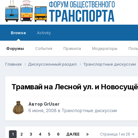
Browse
Activity
Форумы
События
Правила
Модераторы
Поль
Главная
Дискуссионный раздел
Транспортные дискуссии
Трамвай на Лесной ул. и Новосущ
Автор
GrUser
6 июня, 2008
в
Транспортные дискуссии
1
2
3
4
5
6
ДАЛЕЕ
Страница 1 из 26