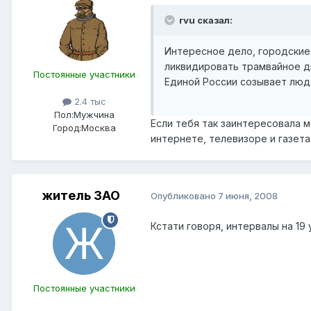
rvu сказал:
Интересное дело, городские 
ликвидировать трамвайное д
Постоянные участники
Единой России созывает люде
2.4 тыс
Пол:
Мужчина
Если тебя так заинтересовала м
Город:
Москва
интернете, телевизоре и газета
житель ЗАО
Опубликовано
7 июня, 2008
Кстати говоря, интервалы на 19
Постоянные участники