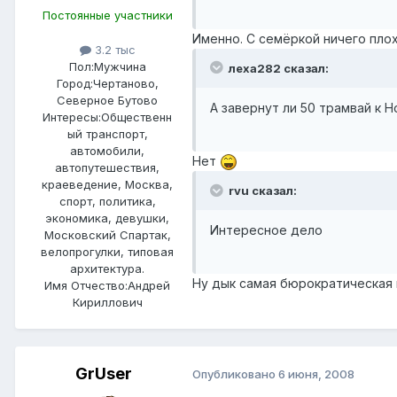
Постоянные участники
Именно. С семёркой ничего пло
3.2 тыс
Пол:
Мужчина
леха282 сказал:
Город:
Чертаново,
Северное Бутово
А завернут ли 50 трамвай к 
Интересы:
Общественн
ый транспорт,
автомобили,
Нет
автопутешествия,
краеведение, Москва,
rvu сказал:
спорт, политика,
экономика, девушки,
Интересное дело
Московский Спартак,
велопрогулки, типовая
архитектура.
Ну дык самая бюрократическая
Имя Отчество:
Андрей
Кириллович
GrUser
Опубликовано
6 июня, 2008