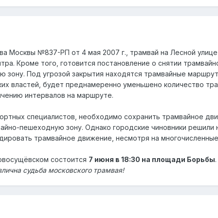
а Москвы №837-РП от 4 мая 2007 г., трамвай на Лесной улице
нтра. Кроме того, готовится постановление о снятии трамвай
 зону. Под угрозой закрытия находятся трамвайные маршруты
их властей, будет преднамеренно уменьшено количество тра
ичению интервалов на маршруте.
ртных специалистов, необходимо сохранить трамвайное движ
айно-пешеходную зону. Однако городские чиновники решили 
идировать трамвайное движение, несмотря на многочисленные
Новосущёвском состоится
7 июня в 18:30 на площади Борьбы
.
злична судьба московского трамвая!