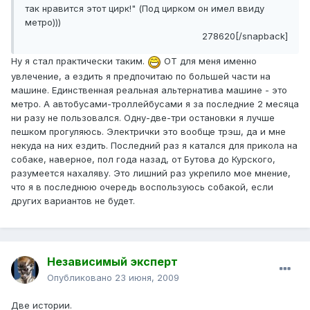
так нравится этот цирк!" (Под цирком он имел ввиду
метро)))
278620[/snapback]
Ну я стал практически таким.
ОТ для меня именно
увлечение, а ездить я предпочитаю по большей части на
машине. Единственная реальная альтернатива машине - это
метро. А автобусами-троллейбусами я за последние 2 месяца
ни разу не пользовался. Одну-две-три остановки я лучше
пешком прогуляюсь. Электрички это вообще трэш, да и мне
некуда на них ездить. Последний раз я катался для прикола на
собаке, наверное, пол года назад, от Бутова до Курского,
разумеется нахаляву. Это лишний раз укрепило мое мнение,
что я в последнюю очередь воспользуюсь собакой, если
других вариантов не будет.
Независимый эксперт
Опубликовано
23 июня, 2009
Две истории.