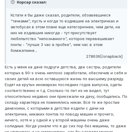
Корсар сказал:
Кстати я бы даже сказал, родители, обзавевшиеся
"тачками", пусть и когда то ездившие на электричках и
автобусах в этом плане еще категоричнее, чем дети, на
них не ездившие никогда - тут присутствует
любопытство "непознанного", которое перевешивает
понты - "лучше 3 час в пробке", чем час в этом
бомжатнике...
278636[/snapback]
Есть у меня на даче подруги детства, две сестры, родители
которых в 90-х очень неплохо заработали, обеспечив и себя и
своих детей на всю оставшуюся жизнь по высшему разряду.
Ездят на крутых иномарках последних годов выпуска, одеты
соответственно и т.д. Сколько-то лет их не видел, тут
относительно недавно они приезжали на дачу, пообщались. По
складу характера не поменялись никак. Всё те же простые
денвчонки, с которыми в детстве ездили с дачи на
электричке, никаких понтов по поводу машин и прочего,
ничего, хотя и у одной и у второй машины очень даже
солидные. Когда узнали что я до сих пор без машины, то даже
не удивились и не сморщились, как бы сделали многие