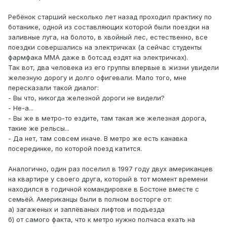
Ребёнок старший несколько лет назад проходил практику по
ботанике, одной из составляющих которой были поездки на
заливные луга, на болото, в хвойный лес, естественно, все
поездки совершались на электричках (а сейчас студенты
фармфака ММА даже в ботсад ездят на электричках).
Так вот, два человека из его группы впервые в жизни увидели
железную дорогу и долго офигевали. Мало того, мне
пересказали такой диалог:
- Вы что, никогда железной дороги не видели?
- Не-а...
- Вы же в метро-то ездите, там такая же железная дорога,
такие же рельсы...
- Да нет, там совсем иначе. В метро же есть канавка
посерединке, по которой поезд катится.
Аналогично, один раз поселил в 1997 году двух американцев
на квартире у своего друга, который в тот момент времени
находился в годичной командировке в Бостоне вместе с
семьёй. Американцы были в полном восторге от:
а) загаженых и заплёваных лифтов и подъезда
б) от самого факта, что к метро нужно полчаса ехать на