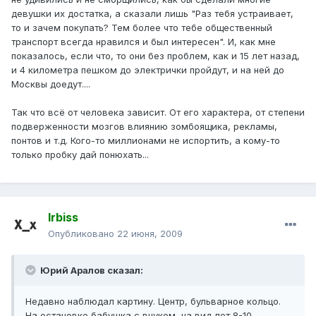
девушки их достатка, а сказали лишь "Раз тебя устраивает,
то и зачем покупать? Тем более что тебе общественный
транспорт всегда нравился и был интересен". И, как мне
показалось, если что, то они без проблем, как и 15 лет назад,
и 4 километра пешком до электрички пройдут, и на ней до
Москвы доедут....
Так что всё от человека зависит. От его характера, от степени
подверженности мозгов влиянию зомбоящика, рекламы,
понтов и т.д. Кого-то миллионами не испортить, а кому-то
только пробку дай понюхать...
Irbiss
Опубликовано
22 июня, 2009
Юрий Аралов сказал:
Недавно наблюдал картину. Центр, бульварное кольцо.
На остановке бабушка с внуком, на вид лет 8-10.