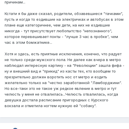
причинам...
Кстати я бы даже сказал, родители, обзавевшиеся "тачками",
пусть и когда то ездившие на электричках и автобусах в этом
плане еще категоричнее, чем дети, на них не ездившие
никогда - тут присутствует любопытство "непознанного",
которое перевешивает понты - "лучше 3 час в пробке", чем
час в этом бомжатнике...
Хотя и здесь, есть приятные исключения, конечно, что радует
не только среди мужского пола. Не далее как вчера в метро
наблюдал интересную картину - на "Революции" зашла фифа -
ну и внешний вид и "прикид" из касты тех, кто вообщем то
презрительно должен воротить нос от метро и ездить
желательно только на "честно заработанной "Ламборджини".
Но все-таки это не такое уж редкое явление в метро и тут
челюсть у меня не отвалилась...Челюсть отвалилась, когда
девушка достала расписание пригородных с Курского
вокзала и отметила ногтем нужную ей "собаку".