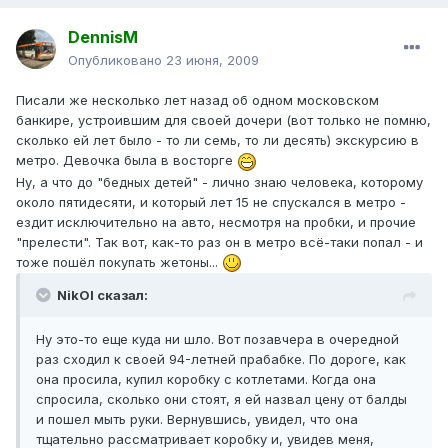
DennisM
Опубликовано
23 июня, 2009
Писали же несколько лет назад об одном московском
банкире, устроившим для своей дочери (вот только не помню,
сколько ей лет было - то ли семь, то ли десять) экскурсию в
метро. Девочка была в восторге
Ну, а что до "бедных детей" - лично знаю человека, которому
около пятидесяти, и который лет 15 не спускался в метро -
ездит исключительно на авто, несмотря на пробки, и прочие
"прелести". Так вот, как-то раз он в метро всё-таки попал - и
тоже пошёл покупать жетоны...
NikOl сказал:
Ну это-то еще куда ни шло. Вот позавчера в очередной
раз сходил к своей 94-летней прабабке. По дороге, как
она просила, купил коробку с котлетами. Когда она
спросила, сколько они стоят, я ей назвал цену от балды
и пошел мыть руки. Вернувшись, увидел, что она
тщательно рассматривает коробку и, увидев меня,