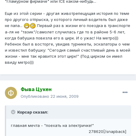
"гламурном фирмаче" или ICE каком-нибудь...
Еще из этой серии - другая животрепещущая история по теме
про другого отпрыска, у которого личный водитель был даже
не папа...
Первый раз в жизни его поездка в транспорте
а-ля не "тазик"/самолет случилась где то в районе 5-6 лет,
когда бабушка повезла его в цирк. И о ужас! На метро)))
Ребенок был в восторге, увидев турникеты, эскалаторы о чем
и известил бабушку: "Сегодня самый счастливый день в моей
жизни - мне так нравится этот цирк!" (Под цирком он имел
ввиду метро)))
Фыва Цукен
Опубликовано
22 июня, 2009
Корсар сказал:
главная мечта - "поехать на электричке!"
278620[/snapback]