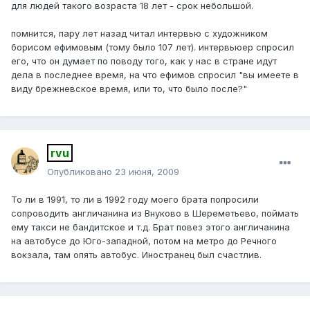
для людей такого возраста 18 лет - срок небольшой.
помнится, пару лет назад читал интервью с художником
борисом ефимовым (тому было 107 лет). интервьюер спросил
его, что он думает по поводу того, как у нас в стране идут
дела в последнее время, на что ефимов спросил "вы имеете в
виду брежневское время, или то, что было после?"
rvu
Опубликовано
23 июня, 2009
То ли в 1991, то ли в 1992 году моего брата попросили
сопроводить англичанина из Внуково в Шереметьево, поймать
ему такси не бандитское и т.д. Брат повез этого англичанина
на автобусе до Юго-западной, потом на метро до Речного
вокзала, там опять автобус. Иностранец был счастлив.