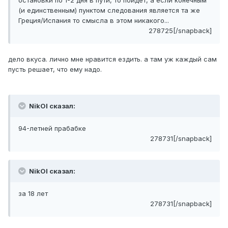
остановки по 1-2 дня в пути, то пойдет, а если конечным
(и единственным) пунктом следования является та же
Греция/Испания то смысла в этом никакого...
278725[/snapback]
дело вкуса. лично мне нравится ездить. а там уж каждый сам
пусть решает, что ему надо.
NikOl сказал:
94-летней прабабке
278731[/snapback]
NikOl сказал:
за 18 лет
278731[/snapback]