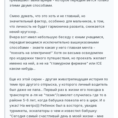
превышают авиатарифы - которое передвигается только
этими двумя способами.
Смею думать, что это хоть и не главный, но
значительный фактор, особенно для мальчиков, в том,
что личность не будет гармонична развита, снижается
некий кругозор...
Вчера вот имел небольшую беседу с юным учащимся,
передвигающимся исключительно вышеуказаными
способами - знаете какая у него главная мечта -
"поехать на электричке!" Хотя он весьма осведомлен
про издержки такого путешествия, но проехать желает
именно на ней, а не на "гламурном фирмаче" или ICE
каком-нибудь...
Еще из этой серии - другая животрепещущая история по
теме про другого отпрыска, у которого личный водитель
был даже не папа... Первый раз в жизни его поездка в
транспорте а-ля не "тазик"/самолет случилась где то в
районе 5-6 лет, когда бабушка повезла его в цирк. И о
ужас! На метро))) Ребенок был в восторге, увидев
турникеты, эскалаторы о чем и известил бабушку:
"Сегодня самый счастливый день в моей жизни - мне