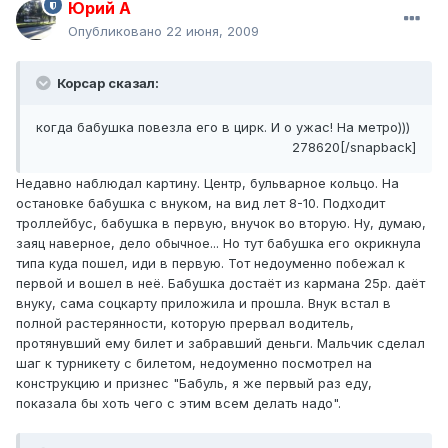
Юрий А
Опубликовано
22 июня, 2009
Корсар сказал:
когда бабушка повезла его в цирк. И о ужас! На метро)))
278620[/snapback]
Недавно наблюдал картину. Центр, бульварное кольцо. На
остановке бабушка с внуком, на вид лет 8-10. Подходит
троллейбус, бабушка в первую, внучок во вторую. Ну, думаю,
заяц наверное, дело обычное... Но тут бабушка его окрикнула
типа куда пошел, иди в первую. Тот недоуменно побежал к
первой и вошел в неё. Бабушка достаёт из кармана 25р. даёт
внуку, сама соцкарту приложила и прошла. Внук встал в
полной растерянности, которую прервал водитель,
протянувший ему билет и забравший деньги. Мальчик сделал
шаг к турникету с билетом, недоуменно посмотрел на
конструкцию и признес "Бабуль, я же первый раз еду,
показала бы хоть чего с этим всем делать надо".