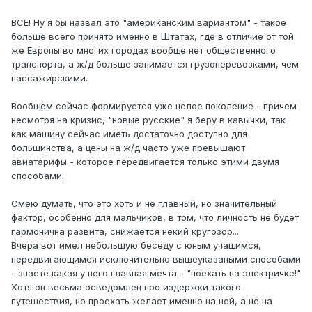
ВСЕ! Ну я бы назвал это "американским вариантом" - такое
больше всего принято именно в Штатах, где в отличие от той
же Европы во многих городах вообще нет общественного
транспорта, а ж/д больше занимается грузоперевозками, чем
пассажирскими.
Вообщем сейчас формируется уже целое поколение - причем
несмотря на кризис, "новые русские" я беру в кавычки, так
как машину сейчас иметь достаточно доступно для
большинства, а цены на ж/д часто уже превышают
авиатарифы - которое передвигается только этими двумя
способами.
Смею думать, что это хоть и не главный, но значительный
фактор, особенно для мальчиков, в том, что личность не будет
гармонична развита, снижается некий кругозор...
Вчера вот имел небольшую беседу с юным учащимся,
передвигающимся исключительно вышеуказаными способами
- знаете какая у него главная мечта - "поехать на электричке!"
Хотя он весьма осведомлен про издержки такого
путешествия, но проехать желает именно на ней, а не на