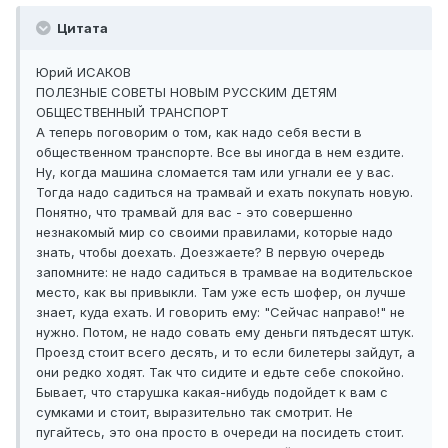
Цитата
Юрий ИСАКОВ
ПОЛЕЗНЫЕ СОВЕТЫ НОВЫМ РУССКИМ ДЕТЯМ
ОБЩЕСТВЕННЫЙ ТРАНСПОРТ
А теперь поговорим о том, как надо себя вести в
общественном транспорте. Все вы иногда в нем ездите.
Ну, когда машина сломается там или угнали ее у вас.
Тогда надо садиться на трамвай и ехать покупать новую.
Понятно, что трамвай для вас - это совершенно
незнакомый мир со своими правилами, которые надо
знать, чтобы доехать. Доезжаете? В первую очередь
запомните: не надо садиться в трамвае на водительское
место, как вы привыкли. Там уже есть шофер, он лучше
знает, куда ехать. И говорить ему: "Сейчас направо!" не
нужно. Потом, не надо совать ему деньги пятьдесят штук.
Проезд стоит всего десять, и то если билетеры зайдут, а
они редко ходят. Так что сидите и едьте себе спокойно.
Бывает, что старушка какая-нибудь подойдет к вам с
сумками и стоит, выразительно так смотрит. Не
пугайтесь, это она просто в очереди на посидеть стоит.