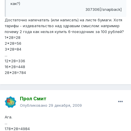
как?)
307306[/snapback]
Достаточно напечатать (или написать) на листе бумаги. Хотя
тарифы - издевательство над здравым смыслом: например
почему 2 года как нельзя купить 6-поездочник за 100 рублей?
1*28=28
2*28=56
3*28=84
...
12*28=336
16*28=448
28*28=784
Прол Смит
Опубликовано
29 декабря, 2009
Ага.
...
178*28=4984