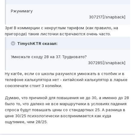
Ржунимагу
307217[/snapback]
Зря! В коммерции с некруглым тарифом (как правило, на
пригороде) такие листочки встречаются очень часто.
TimychKTR сказал:
Умножьте сходу 28 на 37. Трудновато?
307285[/snapback]
Ну кагбе, если со школы разучился умножать в столбик и в
телефоне калькулятора нет - китайский калькулятор в ларьке
союзпечати стоит 3 копейки.
Думаю, что причиной для повышения не до 30, а именно до 28
было то, что далеко не все маршрутчики в условиях падения
спроса будут повышать цены со стандартных 25. А разница в
цене 30/25 психологически воспринимается как куда
ощутимее, чем 28/25.