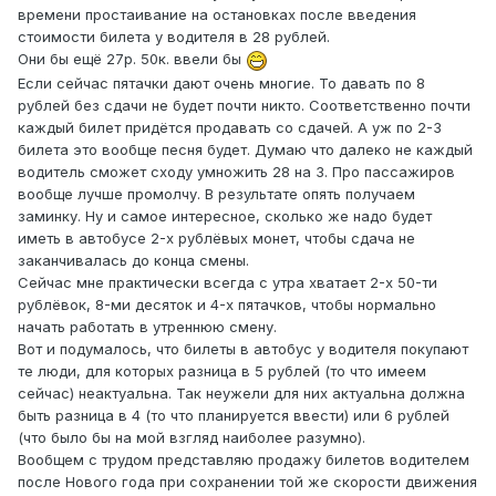
времени простаивание на остановках после введения
стоимости билета у водителя в 28 рублей.
Они бы ещё 27р. 50к. ввели бы
Если сейчас пятачки дают очень многие. То давать по 8
рублей без сдачи не будет почти никто. Соответственно почти
каждый билет придётся продавать со сдачей. А уж по 2-3
билета это вообще песня будет. Думаю что далеко не каждый
водитель сможет сходу умножить 28 на 3. Про пассажиров
вообще лучше промолчу. В результате опять получаем
заминку. Ну и самое интересное, сколько же надо будет
иметь в автобусе 2-х рублёвых монет, чтобы сдача не
заканчивалась до конца смены.
Сейчас мне практически всегда с утра хватает 2-х 50-ти
рублёвок, 8-ми десяток и 4-х пятачков, чтобы нормально
начать работать в утреннюю смену.
Вот и подумалось, что билеты в автобус у водителя покупают
те люди, для которых разница в 5 рублей (то что имеем
сейчас) неактуальна. Так неужели для них актуальна должна
быть разница в 4 (то что планируется ввести) или 6 рублей
(что было бы на мой взгляд наиболее разумно).
Вообщем с трудом представляю продажу билетов водителем
после Нового года при сохранении той же скорости движения