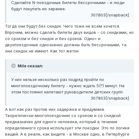
Сделайте N-поездочные билеты бессрочными - и люди
будут покупать их заранее.
307803[/snapback]
Тогда они будут без скидок. Чего тоже не всем хочется.
Впрочем, можно сделать билеты двух видов - со скидками, но
со сроком и без скидок и без сроков. Одно= и
двухпоездочные однозначно должны быть бессрочными, т.к.
они скидок не имеют. Как тот жетон.
Mile сказал:
У них нельзя несколько раз подряд пройти по
многопоездочному билету - нужно ждать 5(?) минут. На
этом постоянно налетают руководители детских групп.
307803[/snapback]
А вот как раз против них задержка и придумана.
Теоретически многопоездочник со сроком и со скидкой
предназначен для одного человека, который в течение
определённого срока использует эти поездки. Это по логике
вещей. А в реале, как видите - в Москве одно, в Петербурге