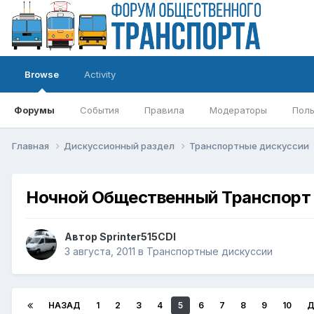
Browse
Activity
Форумы
События
Правила
Модераторы
Поль
Главная
Дискуссионный раздел
Транспортные дискуссии
Ночной Общественный Транспорт
Автор
Sprinter515CDI
3 августа, 2011
в
Транспортные дискуссии
НАЗАД
1
2
3
4
5
6
7
8
9
10
Д