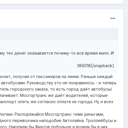
му тех денег оказывается почему-то все время мало. И
386018[/snapback]
возит, получая от пассажиров на линии. Раньше каждый
автобусами. Руководству это не понравилось - и теперь
тель городского заказа, то есть город даёт автобусы/
плачивает. Мосгортранс же даёт водителей, которые
нспорт опять же согласно оплате из города. Ну и всех
 логики. Распоряжайся Мосгортранс теми деньгами,
одного перевозчика наподобие Автолайна. Троллейбусы и
го. Накупили бы Фиатов побольше и возили бы в них.