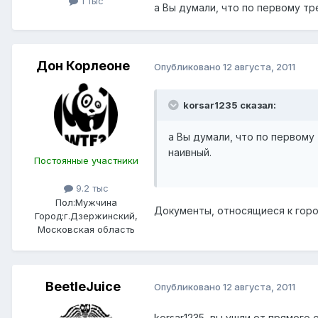
1 тыс
а Вы думали, что по первому т
Дон Корлеоне
Опубликовано
12 августа, 2011
korsar1235 сказал:
а Вы думали, что по первом
наивный.
Постоянные участники
9.2 тыс
Пол:
Мужчина
Документы, относящиеся к горо
Город:
г.Дзержинский,
Московская область
BeetleJuice
Опубликовано
12 августа, 2011
korsar1235, вы ушли от прямого 