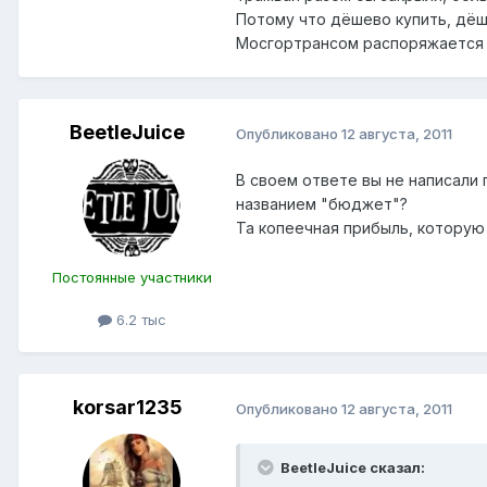
Потому что дёшево купить, дёше
Мосгортрансом распоряжается к
BeetleJuice
Опубликовано
12 августа, 2011
В своем ответе вы не написали
названием "бюджет"?
Та копеечная прибыль, которую 
Постоянные участники
6.2 тыс
korsar1235
Опубликовано
12 августа, 2011
BeetleJuice сказал: