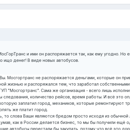
осГорТранс и ими он распоряжается так, как ему угодно. Но е
го ищо денег! В виде новых автобусов.
 Вы. Мосгортранс не распоряжается деньгами, которые он при
ой жизнью и распоряжался тем, что заработал собственными 
ГУП "Мосгортранс". Сама же организация - всего лишь исполни
 следования, количество рейсов, время работы. И всё это о
которую заплатил город, механиков, которые ремонтируют тра
опять же платит город.
ть, то слова Ваши являются бредом просто исходя из обычной
думав, как в России делается бизнес, то мы бы получили ещё 
шие автобусы перестали бы закупать, потому что всё это доро