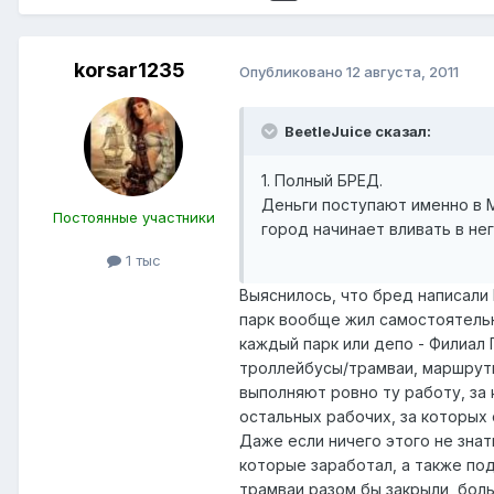
korsar1235
Опубликовано
12 августа, 2011
BeetleJuice сказал:
1. Полный БРЕД.
Деньги поступают именно в М
Постоянные участники
город начинает вливать в не
1 тыс
Выяснилось, что бред написали
парк вообще жил самостоятельн
каждый парк или депо - Филиал 
троллейбусы/трамваи, маршруты
выполняют ровно ту работу, за 
остальных рабочих, за которых 
Даже если ничего этого не зна
которые заработал, а также по
трамваи разом бы закрыли, боль