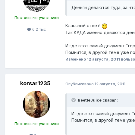
Деньги деваются туда, за что
Постоянные участники
Классный ответ!
6.2 тыс
Так КУДА именно деваются ден
И где этот самый документ "гор
Помнится, в другой теме уже по
Изменено
12 августа, 2011
пользо
korsar1235
Опубликовано
12 августа, 2011
BeetleJuice сказал:
И где этот самый документ "
Помнится, в другой теме уже 
Постоянные участники