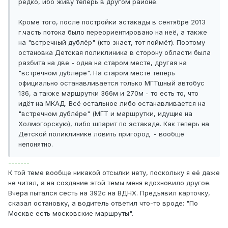
редко, ибо живу теперь в другом районе.
Кроме того, после постройки эстакады в сентябре 2013
г.часть потока было переориентировано на неё, а также
на "встречный дублёр" (кто знает, тот поймёт). Поэтому
остановка Детская поликлиника в сторону области была
разбита на две - одна на старом месте, другая на
"встречном дублере". На старом месте теперь
официально останавливается только МГТшный автобус
136, а также маршрутки 366м и 270м - то есть то, что
идёт на МКАД. Всё остальное либо останавливается на
"встречном дублёре" (МГТ и маршрутки, идущие на
Холмогорскую), либо шпарит по эстакаде. Как теперь на
Детской поликлинике ловить пригород - вообще
непонятно.
-------
К той теме вообще никакой отсылки нету, поскольку я её даже
не читал, а на создание этой темы меня вдохновило другое.
Вчера пытался сесть на 392с на ВДНХ. Предъявил карточку,
сказал остановку, а водитель ответил что-то вроде: "По
Москве есть московские маршруты".