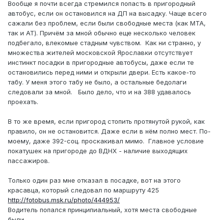
Вообще я почти всегда стремился попасть в пригородный
автобус, если он остановился на ДП на высадку. Чаще всего
сажали без проблем, если были свободные места (как МТА,
так и АТ). Причём за мной обычно еще несколько человек
подбегало, влекомые стадным чувством. Как ни странно, у
множества жителей московской Ярославки отсутствует
инстинкт посадки в пригородные автобусы, даже если те
остановились перед ними и открыли двери. Есть какое-то
табу. У меня этого табу не было, а остальные бедолаги
следовали за мной. Было дело, что и на 388 удавалось
проехать.
В то же время, если пригород стопить протянутой рукой, как
правило, он не остановится. Даже если в нём полно мест. По-
моему, даже 392-соц. проскакивал мимо. Главное условие
покатушек на пригороде до ВДНХ - наличие выходящих
пассажиров.
Только один раз мне отказал в посадке, вот на этого
красавца, который следовал по маршруту 425
http://fotobus.msk.ru/photo/444953/
Водитель попался принципиальный, хотя места свободные
были