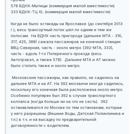
578 ВДНХ-Мытищи (коммерция малой вместимости)
333 ВДНХ-ТЦ XL (коммерция малой вместимости)
Когда не было эстакады на Ярославке (до сентября 2013
г.), весь трансортный поток шёл по одним и тем же
полосам. На ВДНХ часть пригорода (дальнее МТА - 316,
317, 425, 388) сажала пассажиров на конечной станции
ВВЦ-Северная, часть - около метро (392-МТА, 333),
часть - вдоль 1-го Поперечного проезда (весь
Автотрэвэл, а также 578). Дальнее МТА и АТ можно
было стопить также и около метро.
Московские пассажиры, как правило, не садились на
дальнее МТА и на АТ. На 392 москвичи иногда садились,
поскольку его конечная была расположена около метро.
Особенно популярен был 392 в случае транспортного
коллапса (когда больше ни на что не сесть). 392
останавливался по Москве по тем остановкам, которые
у него разрешены (Вешние Воды, Детская Поликлиника и
т.п.) в т.ч. и на высадку по предварительной
договорённости с водителем.