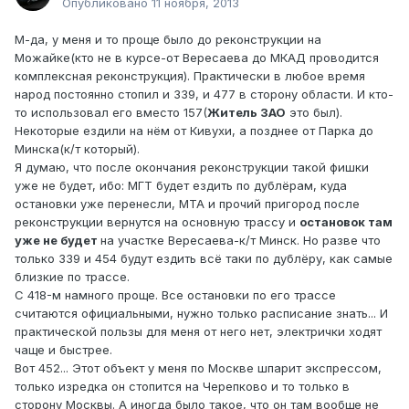
Опубликовано
11 ноября, 2013
М-да, у меня и то проще было до реконструкции на
Можайке(кто не в курсе-от Вересаева до МКАД проводится
комплексная реконструкция). Практически в любое время
народ постоянно стопил и 339, и 477 в сторону области. И кто-
то использовал его вместо 157(
Житель ЗАО
это был).
Некоторые ездили на нём от Кивухи, а позднее от Парка до
Минска(к/т который).
Я думаю, что после окончания реконструкции такой фишки
уже не будет, ибо: МГТ будет ездить по дублёрам, куда
остановки уже перенесли, МТА и прочий пригород после
реконструкции вернутся на основную трассу и
остановок там
уже не будет
на участке Вересаева-к/т Минск. Но разве что
только 339 и 454 будут ездить всё таки по дублёру, как самые
близкие по трассе.
С 418-м намного проще. Все остановки по его трассе
считаются официальными, нужно только расписание знать... И
практической пользы для меня от него нет, электрички ходят
чаще и быстрее.
Вот 452... Этот объект у меня по Москве шпарит экспрессом,
только изредка он стопится на Черепково и то только в
сторону Москвы. А иногда было такое, что он там вообще не