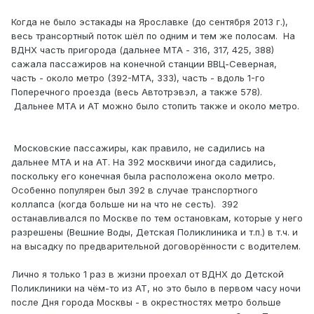
Когда не было эстакады на Ярославке (до сентября 2013 г.),
весь трансортный поток шёл по одним и тем же полосам. На
ВДНХ часть пригорода (дальнее МТА - 316, 317, 425, 388)
сажала пассажиров на конечной станции ВВЦ-Северная,
часть - около метро (392-МТА, 333), часть - вдоль 1-го
Поперечного проезда (весь Автотрэвэл, а также 578).
Дальнее МТА и АТ можно было стопить также и около метро.
Московские пассажиры, как правило, не садились на
дальнее МТА и на АТ. На 392 москвичи иногда садились,
поскольку его конечная была расположена около метро.
Особенно популярен был 392 в случае транспортного
коллапса (когда больше ни на что не сесть). 392
останавливался по Москве по тем остановкам, которые у него
разрешены (Вешние Воды, Детская Поликлиника и т.п.) в т.ч. и
на высадку по предварительной договорённости с водителем.
Лично я только 1 раз в жизни проехал от ВДНХ до Детской
Поликлиники на чём-то из АТ, но это было в первом часу ночи
после Дня города Москвы - в окрестностях метро больше