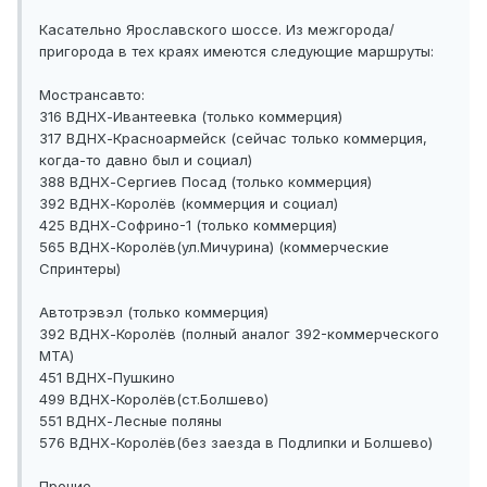
Касательно Ярославского шоссе. Из межгорода/
пригорода в тех краях имеются следующие маршруты:
Мострансавто:
316 ВДНХ-Ивантеевка (только коммерция)
317 ВДНХ-Красноармейск (сейчас только коммерция,
когда-то давно был и социал)
388 ВДНХ-Сергиев Посад (только коммерция)
392 ВДНХ-Королёв (коммерция и социал)
425 ВДНХ-Софрино-1 (только коммерция)
565 ВДНХ-Королёв(ул.Мичурина) (коммерческие
Спринтеры)
Автотрэвэл (только коммерция)
392 ВДНХ-Королёв (полный аналог 392-коммерческого
МТА)
451 ВДНХ-Пушкино
499 ВДНХ-Королёв(ст.Болшево)
551 ВДНХ-Лесные поляны
576 ВДНХ-Королёв(без заезда в Подлипки и Болшево)
Прочие