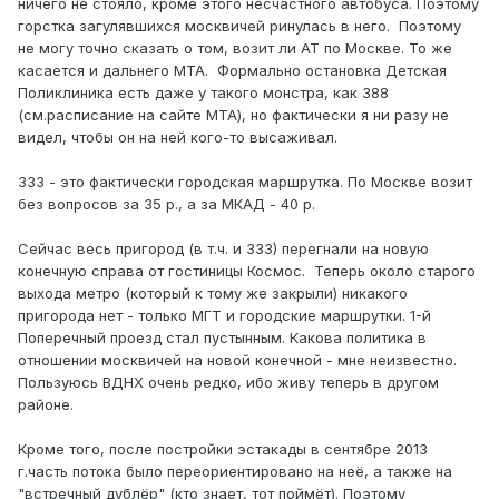
ничего не стояло, кроме этого несчастного автобуса. Поэтому
горстка загулявшихся москвичей ринулась в него. Поэтому
не могу точно сказать о том, возит ли АТ по Москве. То же
касается и дальнего МТА. Формально остановка Детская
Поликлиника есть даже у такого монстра, как 388
(см.расписание на сайте МТА), но фактически я ни разу не
видел, чтобы он на ней кого-то высаживал.
333 - это фактически городская маршрутка. По Москве возит
без вопросов за 35 р., а за МКАД - 40 р.
Сейчас весь пригород (в т.ч. и 333) перегнали на новую
конечную справа от гостиницы Космос. Теперь около старого
выхода метро (который к тому же закрыли) никакого
пригорода нет - только МГТ и городские маршрутки. 1-й
Поперечный проезд стал пустынным. Какова политика в
отношении москвичей на новой конечной - мне неизвестно.
Пользуюсь ВДНХ очень редко, ибо живу теперь в другом
районе.
Кроме того, после постройки эстакады в сентябре 2013
г.часть потока было переориентировано на неё, а также на
"встречный дублёр" (кто знает, тот поймёт). Поэтому