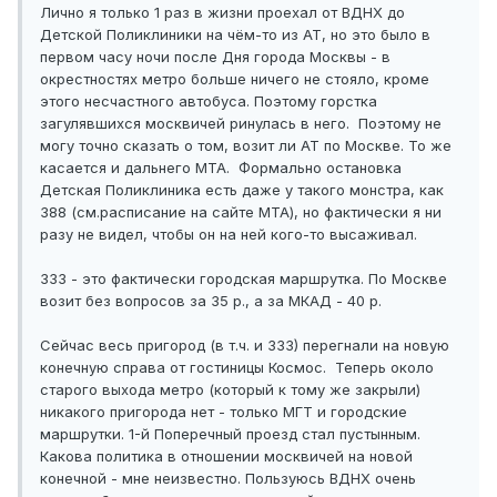
Лично я только 1 раз в жизни проехал от ВДНХ до
Детской Поликлиники на чём-то из АТ, но это было в
первом часу ночи после Дня города Москвы - в
окрестностях метро больше ничего не стояло, кроме
этого несчастного автобуса. Поэтому горстка
загулявшихся москвичей ринулась в него. Поэтому не
могу точно сказать о том, возит ли АТ по Москве. То же
касается и дальнего МТА. Формально остановка
Детская Поликлиника есть даже у такого монстра, как
388 (см.расписание на сайте МТА), но фактически я ни
разу не видел, чтобы он на ней кого-то высаживал.
333 - это фактически городская маршрутка. По Москве
возит без вопросов за 35 р., а за МКАД - 40 р.
Сейчас весь пригород (в т.ч. и 333) перегнали на новую
конечную справа от гостиницы Космос. Теперь около
старого выхода метро (который к тому же закрыли)
никакого пригорода нет - только МГТ и городские
маршрутки. 1-й Поперечный проезд стал пустынным.
Какова политика в отношении москвичей на новой
конечной - мне неизвестно. Пользуюсь ВДНХ очень